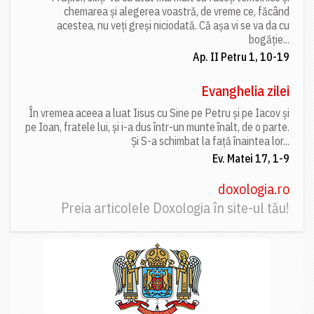
chemarea și alegerea voastră, de vreme ce, făcând
acestea, nu veți greși niciodată. Că așa vi se va da cu
bogăție...
Ap. II Petru 1, 10-19
Evanghelia zilei
În vremea aceea a luat Iisus cu Sine pe Petru și pe Iacov și
pe Ioan, fratele lui, și i-a dus într-un munte înalt, de o parte.
Și S-a schimbat la față înaintea lor...
Ev. Matei 17, 1-9
doxologia.ro
Preia articolele Doxologia în site-ul tău!