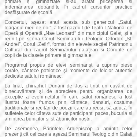
primare și gimnaziale și-au arătat priceperea și
îndemânarea dobândite în cadrul cursurilor practice
desfășurate de școală.
Concertul, aşezat anul acesta sub genericul „Satul,
leagănul meu de dor“, a fost găzduit de Teatrul Național de
Operă și Operetă „Nae Leonard“ din municipiul Galaţi şi a
reunit pe scenă Corul Seminarului Teologic Ortodox „Sf.
Andrei”, Corul „Zefir“, format din elevele secţiei Patrimoniu
Cultural din cadrul Seminarului gălăţean și Corurile de
copii de la clasele primare și gimnaziale.
Programul propus de elevii seminarişti a cuprins piese
corale, cântece patriotice şi momente de folclor autentic
dedicate satului românesc.
La final, chiriarhul Dunării de Jos a ținut un cuvânt de
binecuvântare și de apreciere pentru organizarea de
excepție a evenimetului în care satul românesc a fost
ilustrat foarte frumos prin cântece, dansuri, costume
tradiționale și recitări de poezii care au reușit să aducă în
sufletele celor câteva sute de participanți pacea, bucuria și
amintirea bunicilor și străbunicilor noștri.
De asemenea, Părintele Arhiepiscop a amintit celor
prezenți că cel care a așezat Seminarul Teologic din Galați