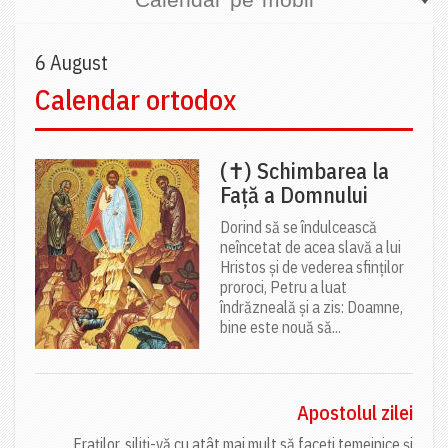
6 August
Calendar ortodox
(✝) Schimbarea la
Față a Domnului
Dorind să se îndulcească
neîncetat de acea slavă a lui
Hristos și de vederea sfinților
proroci, Petru a luat
îndrăzneală și a zis: Doamne,
bine este nouă să...
Apostolul zilei
Fraților, siliți-vă cu atât mai mult să faceți temeinice și