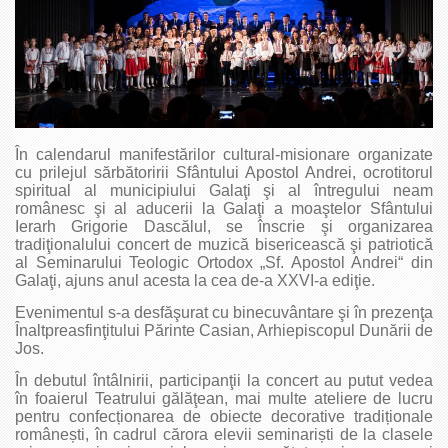
În calendarul manifestărilor cultural-misionare organizate
cu prilejul sărbătoririi Sfântului Apostol Andrei, ocrotitorul
spiritual al municipiului Galaţi şi al întregului neam
românesc şi al aducerii la Galaţi a moaştelor Sfântului
Ierarh Grigorie Dascălul, se înscrie şi organizarea
tradiţionalului concert de muzică bisericească şi patriotică
al Seminarului Teologic Ortodox „Sf. Apostol Andrei“ din
Galaţi, ajuns anul acesta la cea de-a XXVI-a ediţie.
Evenimentul s-a desfăşurat cu binecuvântare şi în prezenţa
Înaltpreasfinţitului Părinte Casian, Arhiepiscopul Dunării de
Jos.
În debutul întâlnirii, participanţii la concert au putut vedea
în foaierul Teatrului gălăţean, mai multe ateliere de lucru
pentru confecționarea de obiecte decorative tradiționale
românești, în cadrul cărora elevii seminariști de la clasele