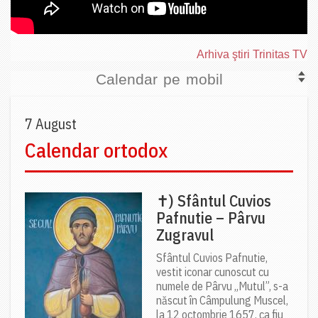
Arhiva ştiri Trinitas TV
Calendar pe mobil
7 August
Calendar ortodox
✝) Sfântul Cuvios
Pafnutie – Pârvu
Zugravul
Sfântul Cuvios Pafnutie,
vestit iconar cunoscut cu
numele de Pârvu „Mutul”, s-a
născut în Câmpulung Muscel,
la 12 octombrie 1657, ca fiu