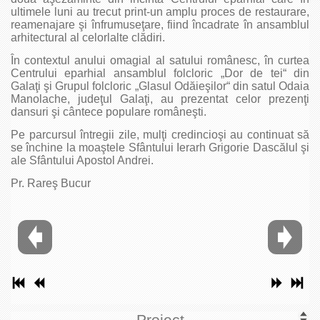
ultimele luni au trecut print-un amplu proces de restaurare,
reamenajare şi înfrumuseţare, fiind încadrate în ansamblul
arhitectural al celorlalte clădiri.
În contextul anului omagial al satului românesc, în curtea
Centrului eparhial ansamblul folcloric „Dor de tei“ din
Galaţi şi Grupul folcloric „Glasul Odăieşilor“ din satul Odaia
Manolache, judeţul Galaţi, au prezentat celor prezenţi
dansuri şi cântece populare româneşti.
Pe parcursul întregii zile, mulţi credincioşi au continuat să
se închine la moaştele Sfântului Ierarh Grigorie Dascălul şi
ale Sfântului Apostol Andrei.
Pr. Rareş Bucur
Proiect