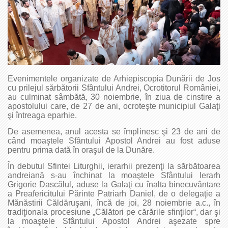
Evenimentele organizate de Arhiepiscopia Dunării de Jos
cu prilejul sărbătorii Sfântului Andrei, Ocrotitorul României,
au culminat sâmbătă, 30 noiembrie, în ziua de cinstire a
apostolului care, de 27 de ani, ocroteşte municipiul Galaţi
şi întreaga eparhie.
De asemenea, anul acesta se împlinesc şi 23 de ani de
când moaştele Sfântului Apostol Andrei au fost aduse
pentru prima dată în oraşul de la Dunăre.
În debutul Sfintei Liturghii, ierarhii prezenţi la sărbătoarea
andreiană s-au închinat la moaştele Sfântului Ierarh
Grigorie Dascălul, aduse la Galaţi cu înalta binecuvântare
a Preafericitului Părinte Patriarh Daniel, de o delegaţie a
Mănăstirii Căldăruşani, încă de joi, 28 noiembrie a.c., în
tradiţionala procesiune „Călători pe cărările sfinţilor“, dar şi
la moaştele Sfântului Apostol Andrei aşezate spre