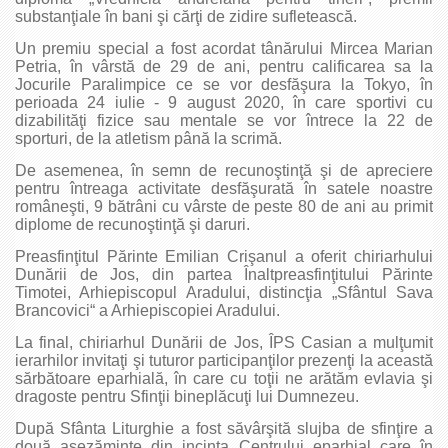
substanţiale în bani şi cărţi de zidire sufletească.
Un premiu special a fost acordat tânărului Mircea Marian
Petria, în vârstă de 29 de ani, pentru calificarea sa la
Jocurile Paralimpice ce se vor desfăşura la Tokyo, în
perioada 24 iulie - 9 august 2020, în care sportivi cu
dizabilităţi fizice sau mentale se vor întrece la 22 de
sporturi, de la atletism până la scrimă.
De asemenea, în semn de recunoştinţă şi de apreciere
pentru întreaga activitate desfăşurată în satele noastre
româneşti, 9 bătrâni cu vârste de peste 80 de ani au primit
diplome de recunoştinţă şi daruri.
Preasfinţitul Părinte Emilian Crişanul a oferit chiriarhului
Dunării de Jos, din partea Înaltpreasfinţitului Părinte
Timotei, Arhiepiscopul Aradului, distincţia „Sfântul Sava
Brancovici“ a Arhiepiscopiei Aradului.
La final, chiriarhul Dunării de Jos, ÎPS Casian a mulţumit
ierarhilor invitaţi şi tuturor participanţilor prezenţi la această
sărbătoare eparhială, în care cu toţii ne arătăm evlavia şi
dragoste pentru Sfinţii bineplăcuţi lui Dumnezeu.
După Sfânta Liturghie a fost săvârşită slujba de sfinţire a
două aşezăminte din incinta Centrului eparhial care în