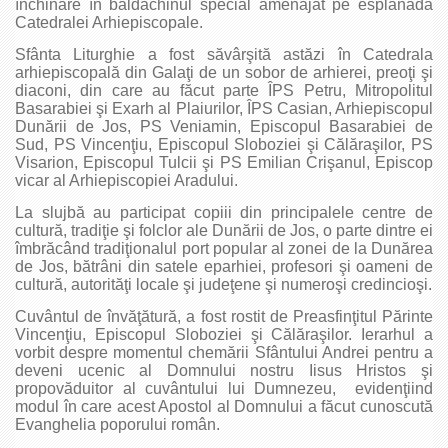
închinare în baldachinul special amenajat pe esplanada
Catedralei Arhiepiscopale.
Sfânta Liturghie a fost săvârşită astăzi în Catedrala
arhiepiscopală din Galaţi de un sobor de arhierei, preoţi şi
diaconi, din care au făcut parte ÎPS Petru, Mitropolitul
Basarabiei şi Exarh al Plaiurilor, ÎPS Casian, Arhiepiscopul
Dunării de Jos, PS Veniamin, Episcopul Basarabiei de
Sud, PS Vincenţiu, Episcopul Sloboziei şi Călăraşilor, PS
Visarion, Episcopul Tulcii şi PS Emilian Crişanul, Episcop
vicar al Arhiepiscopiei Aradului.
La slujbă au participat copiii din principalele centre de
cultură, tradiţie şi folclor ale Dunării de Jos, o parte dintre ei
îmbrăcând tradiţionalul port popular al zonei de la Dunărea
de Jos, bătrâni din satele eparhiei, profesori şi oameni de
cultură, autorităţi locale şi judeţene şi numeroşi credincioşi.
Cuvântul de învăţătură, a fost rostit de Preasfinţitul Părinte
Vincenţiu, Episcopul Sloboziei şi Călăraşilor. Ierarhul a
vorbit despre momentul chemării Sfântului Andrei pentru a
deveni ucenic al Domnului nostru Iisus Hristos şi
propovăduitor al cuvântului lui Dumnezeu, evidenţiind
modul în care acest Apostol al Domnului a făcut cunoscută
Evanghelia poporului român.