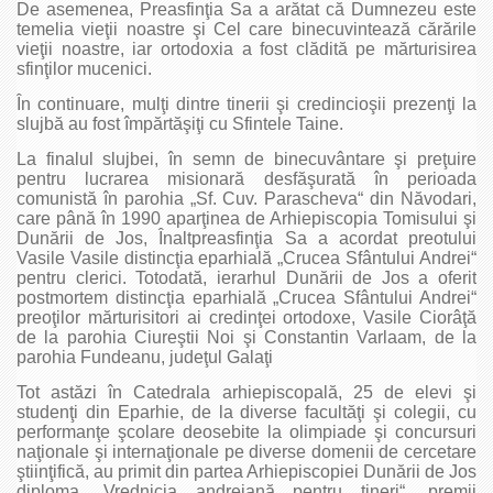
De asemenea, Preasfinţia Sa a arătat că Dumnezeu este
temelia vieţii noastre şi Cel care binecuvintează cărările
vieţii noastre, iar ortodoxia a fost clădită pe mărturisirea
sfinţilor mucenici.
În continuare, mulţi dintre tinerii şi credincioşii prezenţi la
slujbă au fost împărtăşiţi cu Sfintele Taine.
La finalul slujbei, în semn de binecuvântare şi preţuire
pentru lucrarea misionară desfăşurată în perioada
comunistă în parohia „Sf. Cuv. Parascheva“ din Năvodari,
care până în 1990 aparţinea de Arhiepiscopia Tomisului şi
Dunării de Jos, Înaltpreasfinţia Sa a acordat preotului
Vasile Vasile distincţia eparhială „Crucea Sfântului Andrei“
pentru clerici. Totodată, ierarhul Dunării de Jos a oferit
postmortem distincţia eparhială „Crucea Sfântului Andrei“
preoţilor mărturisitori ai credinţei ortodoxe, Vasile Ciorâţă
de la parohia Ciureştii Noi şi Constantin Varlaam, de la
parohia Fundeanu, judeţul Galaţi
Tot astăzi în Catedrala arhiepiscopală, 25 de elevi şi
studenţi din Eparhie, de la diverse facultăţi şi colegii, cu
performanţe şcolare deosebite la olimpiade şi concursuri
naţionale şi internaţionale pe diverse domenii de cercetare
ştiinţifică, au primit din partea Arhiepiscopiei Dunării de Jos
diploma „Vrednicia andreiană pentru tineri“, premii