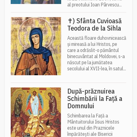
al preotului Ioan Pârvescu...
✝) Sfânta Cuvioasă
Teodora de la Sihla
Această floare duhovnicească
și mireasă a lui Hristos, pe
care a odrăslit-o pământul
binecuvântat al Moldovei, s-a
născut pe la jumătatea
secolului al XVII-lea, în satul...
După-prăznuirea
Schimbării la Față a
Domnului
Schimbarea la Față a
Mântuitorului Iisus Hristos
este unul din Praznicele
împărătești ale Bisericii