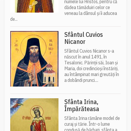
numele lui Hristos, pentru că
dădea tămăduiri celor ce
veneau la dânsul și îi aducea
de...
Sfântul Cuvios
Nicanor
Sfântul Cuvios Nicanor s-a
născut în anul 1491, în
Tesalonic. Părinții săi, Ioan și
Maria, doi credincioși înstăriți,
au întâmpinat mari greutăți în
a dobândi prunci....
Sfânta Irina,
Împărăteasa
Sfânta Irina rămâne model de
curaj și tărie. Într-o lume
condusă de bărbați, sfânta a