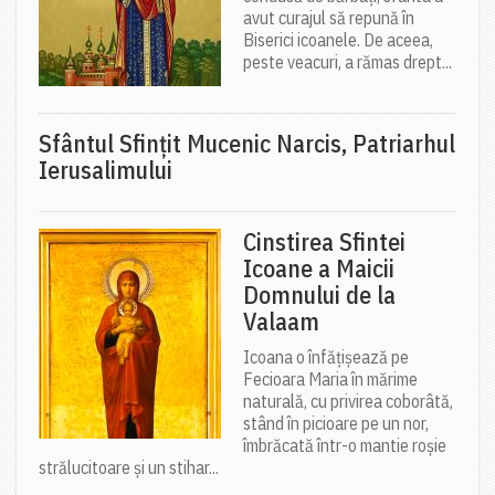
avut curajul să repună în
Biserici icoanele. De aceea,
peste veacuri, a rămas drept...
Sfântul Sfinţit Mucenic Narcis, Patriarhul
Ierusalimului
Cinstirea Sfintei
Icoane a Maicii
Domnului de la
Valaam
Icoana o înfățișează pe
Fecioara Maria în mărime
naturală, cu privirea coborâtă,
stând în picioare pe un nor,
îmbrăcată într-o mantie roșie
strălucitoare și un stihar...