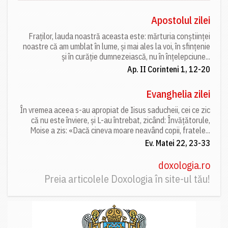
Apostolul zilei
Fraților, lauda noastră aceasta este: mărturia conștiinței
noastre că am umblat în lume, și mai ales la voi, în sfințenie
și în curăție dumnezeiască, nu în înțelepciune...
Ap. II Corinteni 1, 12-20
Evanghelia zilei
În vremea aceea s-au apropiat de Iisus saducheii, cei ce zic
că nu este înviere, și L-au întrebat, zicând: Învățătorule,
Moise a zis: «Dacă cineva moare neavând copii, fratele...
Ev. Matei 22, 23-33
doxologia.ro
Preia articolele Doxologia în site-ul tău!