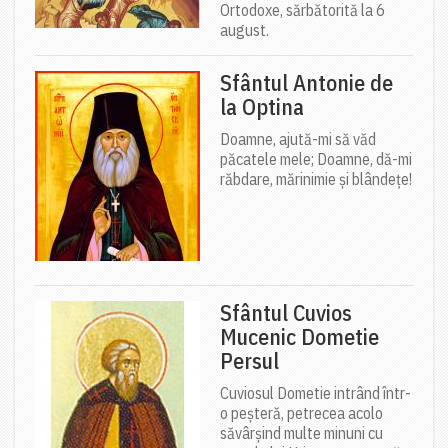
Ortodoxe, sărbătorită la 6
august.
Sfântul Antonie de
la Optina
Doamne, ajută-mi să văd
păcatele mele; Doamne, dă-mi
răbdare, mărinimie şi blândeţe!
Sfântul Cuvios
Mucenic Dometie
Persul
Cuviosul Dometie intrând într-
o peșteră, petrecea acolo
săvârșind multe minuni cu