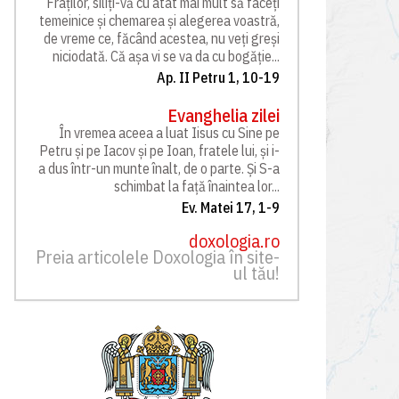
Fraților, siliți-vă cu atât mai mult să faceți
temeinice și chemarea și alegerea voastră,
de vreme ce, făcând acestea, nu veți greși
niciodată. Că așa vi se va da cu bogăție...
Ap. II Petru 1, 10-19
Evanghelia zilei
În vremea aceea a luat Iisus cu Sine pe
Petru și pe Iacov și pe Ioan, fratele lui, și i-
a dus într-un munte înalt, de o parte. Și S-a
schimbat la față înaintea lor...
Ev. Matei 17, 1-9
doxologia.ro
Preia articolele Doxologia în site-
ul tău!