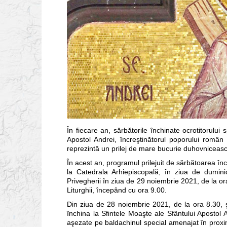
În fiecare an, sărbătorile închinate ocrotitorului 
Apostol Andrei, încreştinătorul poporului român 
reprezintă un prilej de mare bucurie duhovnicească p
În acest an, programul prilejuit de sărbătoarea înc
la Catedrala Arhiepiscopală, în ziua de dumin
Privegherii în ziua de 29 noiembrie 2021, de la ora
Liturghii, începând cu ora 9.00.
Din ziua de 28 noiembrie 2021, de la ora 8.30, şi
închina la Sfintele Moaşte ale Sfântului Apostol A
aşezate pe baldachinul special amenajat în proxim