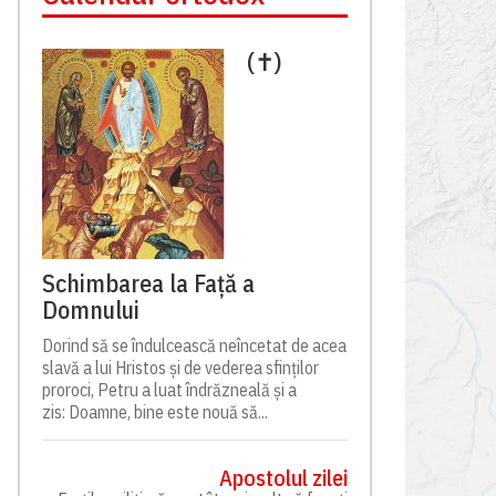
(✝)
Schimbarea la Față a
Domnului
Dorind să se îndulcească neîncetat de acea
slavă a lui Hristos și de vederea sfinților
proroci, Petru a luat îndrăzneală și a
zis: Doamne, bine este nouă să...
Apostolul zilei