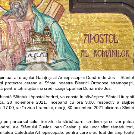
spiritual al oraşului Galaţi şi al Arhiepiscopiei Dunării de Jos – Sfântul
şi protector ceresc al Sfintei noastre Biserici Ortodoxe strămoşeşti,
entru toţi slujitorii şi credincioşii Eparhiei Dunării de Jos.
hinată Sfântului Apostol Andrei, va consta în săvârşirea Sfintei Liturghii
ică, 28 noiembrie 2021, începând cu ora 9.00, respectiv a slujbei
 17.00, iar în ziua hramului, marţi, 30 noiembrie 2021,oficierea Sfintei
 pe parcursul celor trei zile de sărbătoare, credincioşii se vor putea
ndrei, ale Sfântului Cuvios Ioan Casian şi ale unor sfinţi tămăduitori,
itatea Catedralei Arhiepiscopale, pentru care s-au luat din timp toate