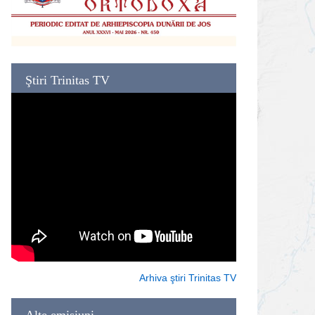
Ştiri Trinitas TV
Arhiva ştiri Trinitas TV
Alte emisiuni