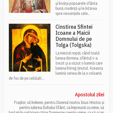
și învăța popoarele sfânta
bună credință și le întărea
spre nevoințele cele...
Cinstirea Sfintei
Icoane a Maicii
Domnului de pe
Tolga (Tolgska)
La miezul nopții, când toată
lumea dormea, sfântul s-a
trezit și a văzut o lumină care
lumina întreg ținutul. Aceasta
lumină venea de la o coloană
de foc de pe celălalt...
Apostolul zilei
Fraților, vă îndemn, pentru Domnul nostru Iisus Hristos și
pentru iubirea Duhului Sfânt, ca împreună cu mine, să
luptați în rugăciuni către Dumnezeu pentru mine, ca să scap