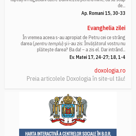
de...
Ap. Romani 15, 30-33
Evanghelia zilei
În vremea aceea s-au apropiat de Petru cei ce strâng
darea (
pentru templu
) și i-au zis: Învățătorul vostru nu
plătește darea? Ba da! – a zis el. Dar intrând...
Ev. Matei 17, 24-27; 18, 1-4
doxologia.ro
Preia articolele Doxologia în site-ul tău!