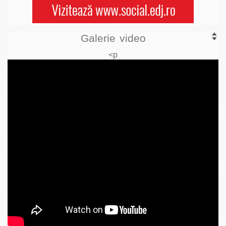
Galerie video
<p