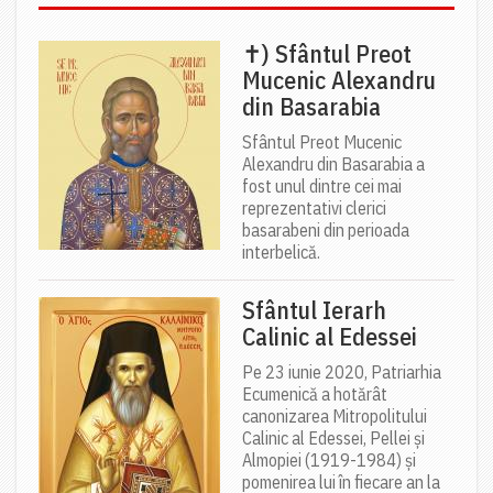
✝) Sfântul Preot
Mucenic Alexandru
din Basarabia
Sfântul Preot Mucenic
Alexandru din Basarabia a
fost unul dintre cei mai
reprezentativi clerici
basarabeni din perioada
interbelică.
Sfântul Ierarh
Calinic al Edessei
Pe 23 iunie 2020, Patriarhia
Ecumenică a hotărât
canonizarea Mitropolitului
Calinic al Edessei, Pellei și
Almopiei (1919-1984) și
pomenirea lui în fiecare an la