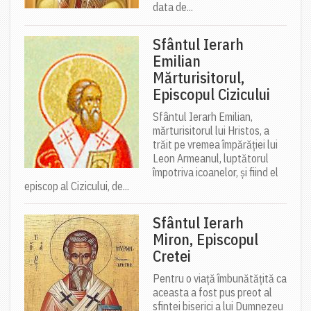
data de...
Sfântul Ierarh
Emilian
Mărturisitorul,
Episcopul Cizicului
Sfântul Ierarh Emilian,
mărturisitorul lui Hristos, a
trăit pe vremea împărăției lui
Leon Armeanul, luptătorul
împotriva icoanelor, și fiind el
episcop al Cizicului, de...
Sfântul Ierarh
Miron, Episcopul
Cretei
Pentru o viață îmbunătățită ca
aceasta a fost pus preot al
sfintei biserici a lui Dumnezeu