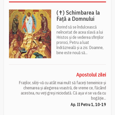
(✝) Schimbarea la
Față a Domnului
Dorind să se îndulcească
neîncetat de acea slavă a lui
Hristos și de vederea sfinților
proroci, Petru a luat
îndrăzneală și a zis: Doamne,
bine este nouă să...
Apostolul zilei
Fraților, siliți-vă cu atât mai mult să faceți temeinice și
chemarea și alegerea voastră, de vreme ce, făcând
acestea, nu veți greși niciodată. Că așa vi se va da cu
bogăție...
Ap. II Petru 1, 10-19