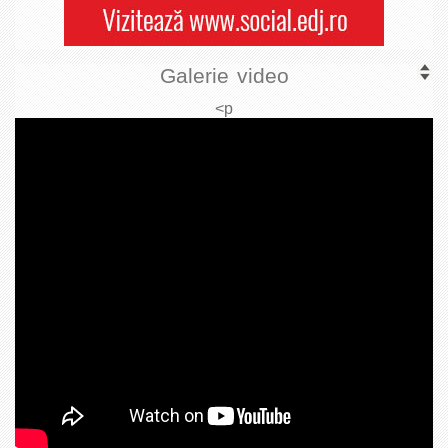
Galerie video
<p