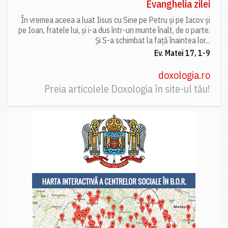
Evanghelia zilei
În vremea aceea a luat Iisus cu Sine pe Petru și pe Iacov și
pe Ioan, fratele lui, și i-a dus într-un munte înalt, de o parte.
Și S-a schimbat la față înaintea lor...
Ev. Matei 17, 1-9
doxologia.ro
Preia articolele Doxologia în site-ul tău!