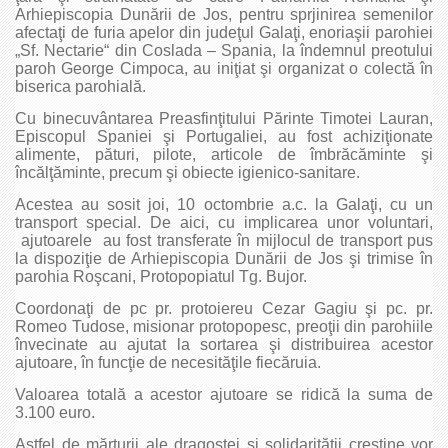
Arhiepiscopia Dunării de Jos, pentru sprjinirea semenilor
afectaţi de furia apelor din judeţul Galaţi, enoriaşii parohiei
„Sf. Nectarie“ din Coslada – Spania, la îndemnul preotului
paroh George Cimpoca, au iniţiat şi organizat o colectă în
biserica parohială.
Cu binecuvântarea Preasfinţitului Părinte Timotei Lauran,
Episcopul Spaniei şi Portugaliei, au fost achiziţionate
alimente, pături, pilote, articole de îmbrăcăminte şi
încălţăminte, precum şi obiecte igienico-sanitare.
Acestea au sosit joi, 10 octombrie a.c. la Galaţi, cu un
transport special. De aici, cu implicarea unor voluntari,
ajutoarele au fost transferate în mijlocul de transport pus
la dispoziţie de Arhiepiscopia Dunării de Jos şi trimise în
parohia Roşcani, Protopopiatul Tg. Bujor.
Coordonaţi de pc pr. protoiereu Cezar Gagiu şi pc. pr.
Romeo Tudose, misionar protopopesc, preoţii din parohiile
învecinate au ajutat la sortarea şi distribuirea acestor
ajutoare, în funcţie de necesităţile fiecăruia.
Valoarea totală a acestor ajutoare se ridică la suma de
3.100 euro.
Astfel de mărturii ale dragostei şi solidarităţii creştine vor