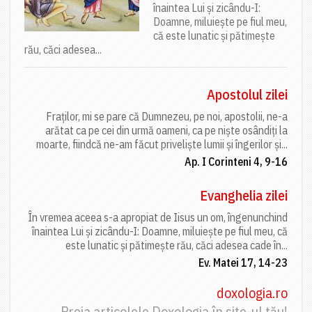
înaintea Lui și zicându-I:
Doamne, miluiește pe fiul meu,
că este lunatic și pătimește
rău, căci adesea...
Apostolul zilei
Fraților, mi se pare că Dumnezeu, pe noi, apostolii, ne-a
arătat ca pe cei din urmă oameni, ca pe niște osândiți la
moarte, fiindcă ne-am făcut priveliște lumii și îngerilor și...
Ap. I Corinteni 4, 9-16
Evanghelia zilei
În vremea aceea s-a apropiat de Iisus un om, îngenunchind
înaintea Lui și zicându-I: Doamne, miluiește pe fiul meu, că
este lunatic și pătimește rău, căci adesea cade în...
Ev. Matei 17, 14-23
doxologia.ro
Preia articolele Doxologia în site-ul tău!