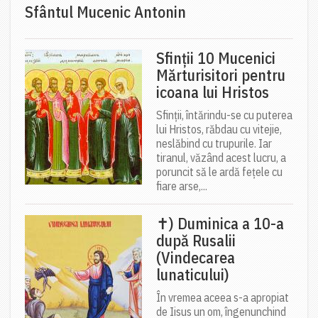
Sfântul Mucenic Antonin
Sfinții 10 Mucenici
Mărturisitori pentru
icoana lui Hristos
Sfinții, întărindu-se cu puterea
lui Hristos, răbdau cu vitejie,
neslăbind cu trupurile. Iar
tiranul, văzând acest lucru, a
poruncit să le ardă fețele cu
fiare arse,...
✝) Duminica a 10-a
după Rusalii
(Vindecarea
lunaticului)
În vremea aceea s-a apropiat
de Iisus un om, îngenunchind