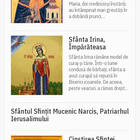
Maria, doi credincioși înstăriți,
au întâmpinat mari greutăți în
a dobândi prunci....
Sfânta Irina,
Împărăteasa
Sfânta Irina rămâne model de
curaj și tărie. Într-o lume
condusă de bărbați, sfânta a
avut curajul să repună în
Biserici icoanele. De aceea,
peste veacuri, a rămas drept...
Sfântul Sfinţit Mucenic Narcis, Patriarhul
Ierusalimului
Cinstirea Sfintei