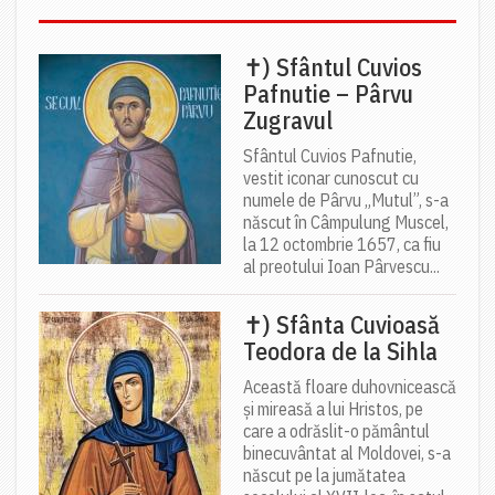
✝) Sfântul Cuvios
Pafnutie – Pârvu
Zugravul
Sfântul Cuvios Pafnutie,
vestit iconar cunoscut cu
numele de Pârvu „Mutul”, s-a
născut în Câmpulung Muscel,
la 12 octombrie 1657, ca fiu
al preotului Ioan Pârvescu...
✝) Sfânta Cuvioasă
Teodora de la Sihla
Această floare duhovnicească
și mireasă a lui Hristos, pe
care a odrăslit-o pământul
binecuvântat al Moldovei, s-a
născut pe la jumătatea