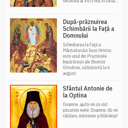
secolului al XVII-lea, în satul...
După-prăznuirea
Schimbării la Față a
Domnului
Schimbarea la Față a
Mântuitorului Iisus Hristos
este unul din Praznicele
împărătești ale Bisericii
Ortodoxe, sărbătorită la 6
august.
Sfântul Antonie de
la Optina
Doamne, ajută-mi să văd
păcatele mele; Doamne, dă-mi
răbdare, mărinimie şi blândeţe!