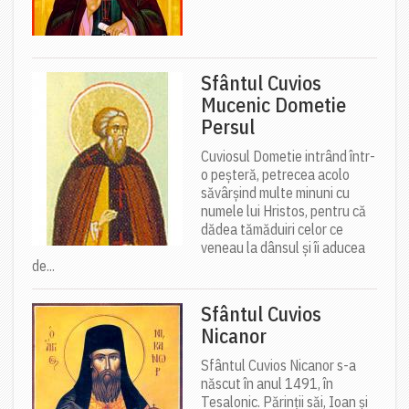
Sfântul Cuvios
Mucenic Dometie
Persul
Cuviosul Dometie intrând într-
o peșteră, petrecea acolo
săvârșind multe minuni cu
numele lui Hristos, pentru că
dădea tămăduiri celor ce
veneau la dânsul și îi aducea
de...
Sfântul Cuvios
Nicanor
Sfântul Cuvios Nicanor s-a
născut în anul 1491, în
Tesalonic. Părinții săi, Ioan și