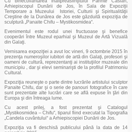
Cu binecuvântarea Înaltpreasfinţitului Părinte Casian,
Arhiepiscopul Dunării de Jos, în Sala de Expoziţii
Temporare a Muzeului Istoriei, Culturii şi Spiritualităţii
Creştine de la Dunărea de Jos este găzduită expoziţia de
sculptură „Panaite Chifu – Mystikosmidea“.
Evenimentul este rodul unei fructuoase şi benefice
cooperări între Muzeul eparhial şi Muzeul de Artă Vizuală
din Galaţi.
Vernisarea expoziţiei a avut loc vineri, 9 octombrie 2015 în
prezenţa numeroşilor iubitori de artă din Galaţi, profesori şi
oameni de cultură, reprezentanţi ai instituţiilor muzeale din
municipiu , dar şi elevi seminarişti de la profilul Patrimoniu
Cultural.
Expoziţia reuneşte o parte dintre lucrările artistului sculptor
Panaite Chifu, dar şi o serie de panouri fotografice în care
sunt prezentate alte lucrări care se află expuse în ţări din
Europa şi din întreaga lume.
Cu acest prilej, a fost prezentat şi Catalogul
„Mystikosmidea – Chifu“, tiparul fiind executat la Tipografia
„Candela cuvântului“ a Arhiepiscopiei Dunării de Jos.
Expoziţia va fi deschisă publicului până la data de 14