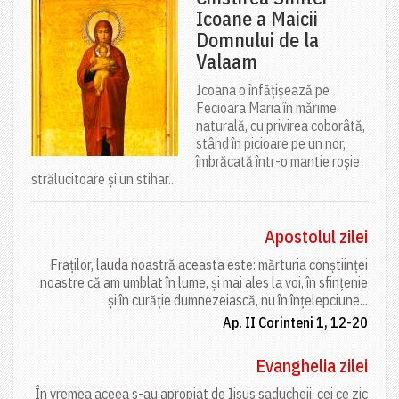
Icoane a Maicii
Domnului de la
Valaam
Icoana o înfățișează pe
Fecioara Maria în mărime
naturală, cu privirea coborâtă,
stând în picioare pe un nor,
îmbrăcată într-o mantie roșie
strălucitoare și un stihar...
Apostolul zilei
Fraților, lauda noastră aceasta este: mărturia conștiinței
noastre că am umblat în lume, și mai ales la voi, în sfințenie
și în curăție dumnezeiască, nu în înțelepciune...
Ap. II Corinteni 1, 12-20
Evanghelia zilei
În vremea aceea s-au apropiat de Iisus saducheii, cei ce zic