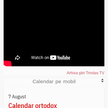
Arhiva ştiri Trinitas TV
Calendar pe mobil
7 August
Calendar ortodox