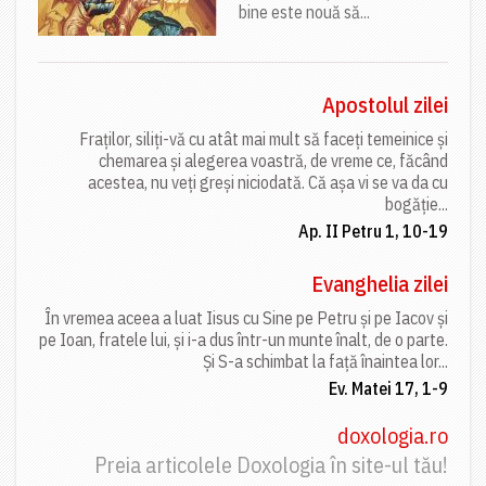
bine este nouă să...
Apostolul zilei
Fraților, siliți-vă cu atât mai mult să faceți temeinice și
chemarea și alegerea voastră, de vreme ce, făcând
acestea, nu veți greși niciodată. Că așa vi se va da cu
bogăție...
Ap. II Petru 1, 10-19
Evanghelia zilei
În vremea aceea a luat Iisus cu Sine pe Petru și pe Iacov și
pe Ioan, fratele lui, și i-a dus într-un munte înalt, de o parte.
Și S-a schimbat la față înaintea lor...
Ev. Matei 17, 1-9
doxologia.ro
Preia articolele Doxologia în site-ul tău!