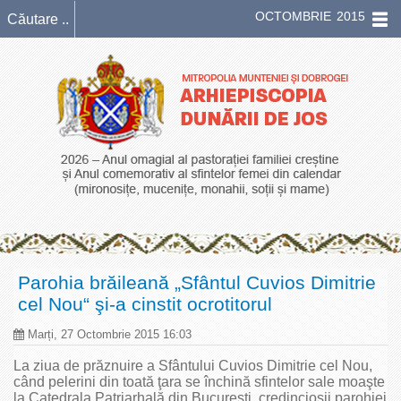
OCTOMBRIE 2015
Parohia brăileană „Sfântul Cuvios Dimitrie
cel Nou“ şi-a cinstit ocrotitorul
Marți, 27 Octombrie 2015 16:03
La ziua de prăznuire a Sfântului Cuvios Dimitrie cel Nou,
când pelerini din toată ţara se închină sfintelor sale moaşte
la Catedrala Patriarhală din Bucureşti, credincioşii parohiei