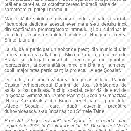
brăilene care-l au ca ocrotitor ceresc îmbracă haina de
sărbătoare cu prilejul hramului.
Manifestările spirituale, misionare, educaţionale şi social-
filantropice dedicate acestui eveniment s-au derulat încă
din săptămâna premergătoare hramului şi au culminat în
ziua de prăznuire a Sfântului Dimitrie cel Nou prin oficierea
Sfintei Liturghii.
La slujbă a participat un sobor de preoţi din municipiu, în
fruntea căruia s-a aflat pc pr. Mircea Băncilă, protoiereu de
Brăila şi delegat chiriarhal, credincioşi din parohie,
reprezentanţi ai comunităţilor rome din Brăila şi numeroşi
copii, majoritatea participanţi la proiectul „Alege Școala“.
De altfel, cu binecuvântarea Înaltpreasfinţitului Părinte
Casian, Arhiepiscopul Dunării de Jos, sărbătoarea de
astăzi a fost dedicată, în chip special, celor 42 de elevi de
la Școala Gimnazială „Anton Pann“ şi Școala Gimnazială
„Nikos Kazantzakis“ din Brăila, beneficiari ai proiectului
„Alege Școala!“, care, după cuvenita pregătire
duhovnicească, s-au împărtăşit cu Sfintele Taine.
Proiectul „Alege Școala!“ desfăşurat în perioada mai-
septembrie 2015 la Centrul Inovativ „Sf. Dimitrie cel Nou“