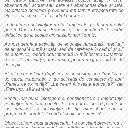
din cadrul parohiei s-a adresat copiilor aflaţi în riscul
abandonului şcolar sau care au abandonat deja şcoala,
majoritatea acestora provenind din familii devaforizate de
etnie romă ce se află în cadrul parohiei.
În derularea activităţilor au fost implicate, pe lângă preotul
paroh Daniel-Marian Bogdan şi un număr de 9 cadre
didactice de la şcolile gimnaziale menţionate.
Au fost derulate activităţi de educaţie remedială, meditaţii
de tip şcoală după şcoală, seri de cateheze în cadrul şcolii
de duminică, tabără educaţională la mănăstirea Caraiman
dar şi alte activităţi şi concursuri, pentru un grup ţintă de 42
de copii.
Elevii au beneficiat, după caz, şi de sesiuni de alfabetizare,
de calcul matematic şi de activităţi de consiliere de tipul
„Pentru ce să învăţ?“, „La ce-mi foloseşte educaţia?“ sau
„Este uşor să învăţăm!“.
Pentru mai buna înţelegere şi conştientizare a importanţei
educaţiei în viitorul copiilor lor, un număr de 10 părinţi au
fost implicaţi în activităţile de tip afterschool sau în
programele derulate în cadrul şcolii de duminică.
Obiectivul principal al proiectului l-a constituit prevenirea şi