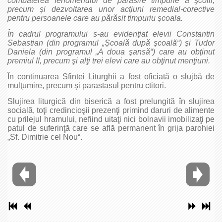
combaterea fenomenului de părăsire timpurie a şcolii,
precum şi dezvoltarea unor acţiuni remedial-corective
pentru persoanele care au părăsit timpuriu şcoala.
În cadrul programului s-au evidenţiat elevii Constantin
Sebastian (din programul „Școală după şcoală“) şi Tudor
Daniela (din programul „A doua şansă“) care au obţinut
premiul II, precum şi alţi trei elevi care au obţinut menţiuni.
În continuarea Sfintei Liturghii a fost oficiată o slujbă de
mulţumire, precum şi parastasul pentru ctitori.
Slujirea liturgică din biserică a fost prelungită în slujirea
socială, toţi credincioşii prezenţi primind daruri de alimente
cu prilejul hramului, nefiind uitaţi nici bolnavii imobilizaţi pe
patul de suferinţă care se află permanent în grija parohiei
„Sf. Dimitrie cel Nou“.