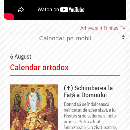
Arhiva ştiri Trinitas TV
Calendar pe mobil
6 August
Calendar ortodox
(✝) Schimbarea la
Față a Domnului
Dorind să se îndulcească
neîncetat de acea slavă a lui
Hristos și de vederea sfinților
proroci, Petru a luat
îndrăzneală și a zis: Doamne,