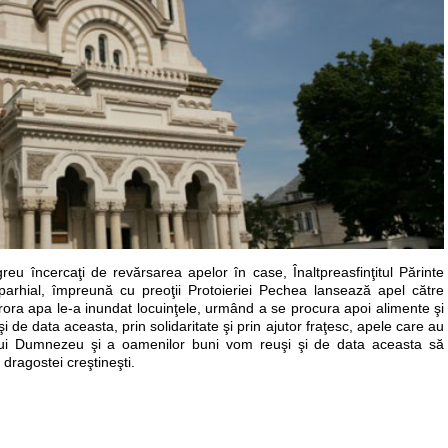
greu încercaţi de revărsarea apelor în case, Înaltpreasfinţitul Părinte
parhial, împreună cu preoţii Protoieriei Pechea lansează apel către
 cărora apa le-a inundat locuinţele, urmând a se procura apoi alimente şi
de data aceasta, prin solidaritate şi prin ajutor fraţesc, apele care au
 lui Dumnezeu şi a oamenilor buni vom reuşi şi de data aceasta să
a dragostei creştineşti.