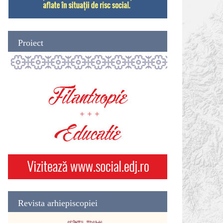
Proiect
Revista arhiepiscopiei