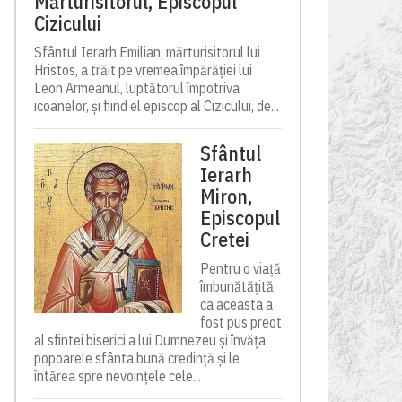
Mărturisitorul, Episcopul
Cizicului
Sfântul Ierarh Emilian, mărturisitorul lui
Hristos, a trăit pe vremea împărăției lui
Leon Armeanul, luptătorul împotriva
icoanelor, și fiind el episcop al Cizicului, de...
Sfântul
Ierarh
Miron,
Episcopul
Cretei
Pentru o viață
îmbunătățită
ca aceasta a
fost pus preot
al sfintei biserici a lui Dumnezeu și învăța
popoarele sfânta bună credință și le
întărea spre nevoințele cele...