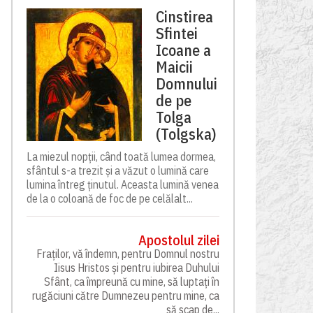
Cinstirea
Sfintei
Icoane a
Maicii
Domnului
de pe
Tolga
(Tolgska)
La miezul nopții, când toată lumea dormea,
sfântul s-a trezit și a văzut o lumină care
lumina întreg ținutul. Aceasta lumină venea
de la o coloană de foc de pe celălalt...
Apostolul zilei
Fraților, vă îndemn, pentru Domnul nostru
Iisus Hristos și pentru iubirea Duhului
Sfânt, ca împreună cu mine, să luptați în
rugăciuni către Dumnezeu pentru mine, ca
să scap de...