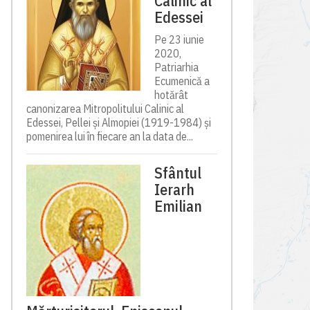
Calinic al
Edessei
Pe 23 iunie
2020,
Patriarhia
Ecumenică a
hotărât
canonizarea Mitropolitului Calinic al
Edessei, Pellei și Almopiei (1919-1984) și
pomenirea lui în fiecare an la data de...
Sfântul
Ierarh
Emilian