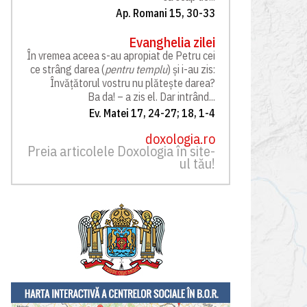
Ap. Romani 15, 30-33
Evanghelia zilei
În vremea aceea s-au apropiat de Petru cei
ce strâng darea (
pentru templu
) și i-au zis:
Învățătorul vostru nu plătește darea?
Ba da! – a zis el. Dar intrând...
Ev. Matei 17, 24-27; 18, 1-4
doxologia.ro
Preia articolele Doxologia în site-
ul tău!