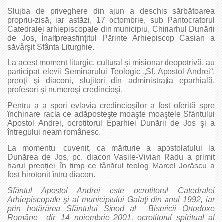
Slujba de priveghere din ajun a deschis sărbătoarea
propriu-zisă, iar astăzi, 17 octombrie, sub Pantocratorul
Catedralei arhiepiscopale din municipiu, Chiriarhul Dunării
de Jos, Înaltpreasfinţitul Părinte Arhiepiscop Casian a
săvârşit Sfânta Liturghie.
La acest moment liturgic, cultural şi misionar deopotrivă, au
participat elevii Seminarului Teologic „Sf. Apostol Andrei“,
preoţi şi diaconi, slujitori din administraţia eparhială,
profesori şi numeroşi credincioşi.
Pentru a a spori evlavia credincioşilor a fost oferită spre
închinare racla ce adăposteşte moaşte moaştele Sfântului
Apostol Andrei, ocrotitorul Eparhiei Dunării de Jos şi a
întregului neam românesc.
La momentul cuvenit, ca mărturie a apostolatului la
Dunărea de Jos, pc. diacon Vasile-Vivian Radu a primit
harul preoţiei, în timp ce tânărul teolog Marcel Jorăscu a
fost hirotonit întru diacon.
Sfântul Apostol Andrei este ocrotitorul Catedralei
Arhiepiscopale şi al municipiului Galaţi din anul 1992, iar
prin hotărârea Sfântului Sinod al Bisericii Ortodoxe
Române din 14 noiembrie 2001, ocrotitorul spiritual al