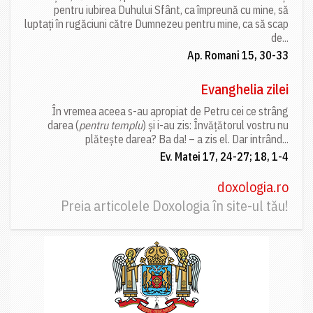
pentru iubirea Duhului Sfânt, ca împreună cu mine, să
luptați în rugăciuni către Dumnezeu pentru mine, ca să scap
de...
Ap. Romani 15, 30-33
Evanghelia zilei
În vremea aceea s-au apropiat de Petru cei ce strâng
darea (
pentru templu
) și i-au zis: Învățătorul vostru nu
plătește darea? Ba da! – a zis el. Dar intrând...
Ev. Matei 17, 24-27; 18, 1-4
doxologia.ro
Preia articolele Doxologia în site-ul tău!