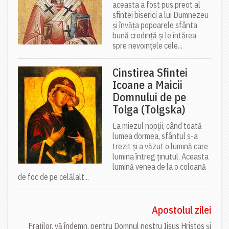
aceasta a fost pus preot al
sfintei biserici a lui Dumnezeu
și învăța popoarele sfânta
bună credință și le întărea
spre nevoințele cele...
Cinstirea Sfintei
Icoane a Maicii
Domnului de pe
Tolga (Tolgska)
La miezul nopții, când toată
lumea dormea, sfântul s-a
trezit și a văzut o lumină care
lumina întreg ținutul. Aceasta
lumină venea de la o coloană
de foc de pe celălalt...
Apostolul zilei
Fraților, vă îndemn, pentru Domnul nostru Iisus Hristos și