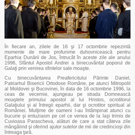
În fiecare an, zilele de 16 şi 17 octombrie repezintă
momente de mare profunime duhovnicească pentru
Eparhia Dunării de Jos, întrucât în aceste zile ale anului
1996, Sfântul Apostol Andrei a binecuvântat poporul de
Galaţi prin venirea sfintelor sale moaşte.
Cu binecuvântarea Preafericitului Părinte Daniel,
Patriarhul Bisericii Ortodoxe Române, pe atunci Mitropolit
al Moldovei şi Bucovinei, în data de 16 octombrie 1996, la
ceas de vecernie, ajungeau pe strada Domnească
moaştele primului apostol al lui Hristos, ocrotitorul
Galaţiului şi al întregii eparhii, dar şi ocrotitor spiritual al
României. Mulţime de oameni l-au întâmpinat atunci cu
bucurie şi entuziasm pe cel ce venea de la Iaşi trimis de
Cuvioasa Parascheva, alături de care a stat câteva zile
mângâiind şi oferind ajutor sutelor de mii de credincioşi din
întreaga ţară.