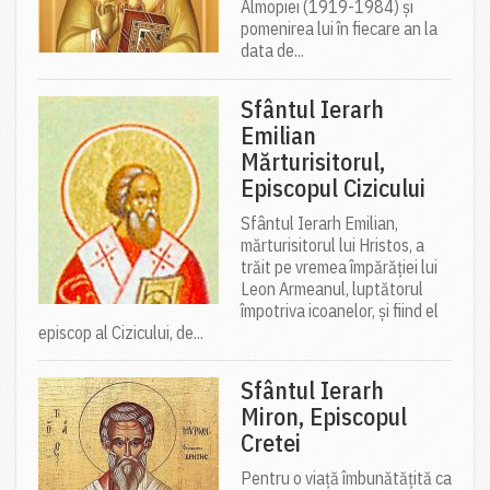
Almopiei (1919-1984) și
pomenirea lui în fiecare an la
data de...
Sfântul Ierarh
Emilian
Mărturisitorul,
Episcopul Cizicului
Sfântul Ierarh Emilian,
mărturisitorul lui Hristos, a
trăit pe vremea împărăției lui
Leon Armeanul, luptătorul
împotriva icoanelor, și fiind el
episcop al Cizicului, de...
Sfântul Ierarh
Miron, Episcopul
Cretei
Pentru o viață îmbunătățită ca