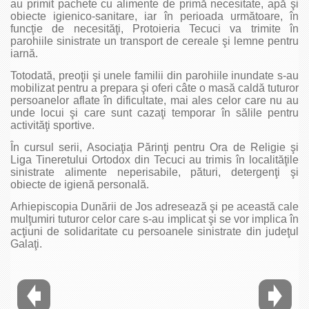
au primit pachete cu alimente de primă necesitate, apă şi
obiecte igienico-sanitare, iar în perioada următoare, în
funcţie de necesităţi, Protoieria Tecuci va trimite în
parohiile sinistrate un transport de cereale şi lemne pentru
iarnă.
Totodată, preoţii şi unele familii din parohiile inundate s-au
mobilizat pentru a prepara şi oferi câte o masă caldă tuturor
persoanelor aflate în dificultate, mai ales celor care nu au
unde locui şi care sunt cazaţi temporar în sălile pentru
activităţi sportive.
În cursul serii, Asociaţia Părinţi pentru Ora de Religie şi
Liga Tineretului Ortodox din Tecuci au trimis în localităţile
sinistrate alimente neperisabile, pături, detergenţi şi
obiecte de igienă personală.
Arhiepiscopia Dunării de Jos adresează şi pe această cale
mulţumiri tuturor celor care s-au implicat şi se vor implica în
acţiuni de solidaritate cu persoanele sinistrate din judeţul
Galaţi.