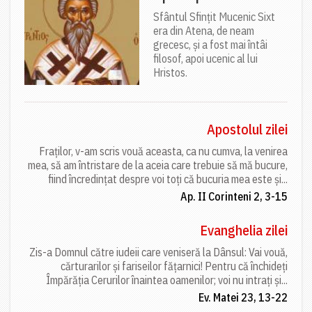
Sfântul Sfințit Mucenic Sixt
era din Atena, de neam
grecesc, și a fost mai întâi
filosof, apoi ucenic al lui
Hristos.
Apostolul zilei
Fraților, v-am scris vouă aceasta, ca nu cumva, la venirea
mea, să am întristare de la aceia care trebuie să mă bucure,
fiind încredințat despre voi toți că bucuria mea este și...
Ap. II Corinteni 2, 3-15
Evanghelia zilei
Zis-a Domnul către iudeii care veniseră la Dânsul: Vai vouă,
cărturarilor și fariseilor fățarnici! Pentru că închideți
Împărăția Cerurilor înaintea oamenilor; voi nu intrați și...
Ev. Matei 23, 13-22