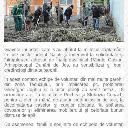
Gravele inundaţii care s-au abătut la mijlocul săptămânii
trecute peste judeţul Galaţi şi îndemnul la solidaritate şi
întrajutorare adresat de Înaltpreasfinţitul Părinte Casian,
Arhiepiscopul Dunării de Jos, au sensibilizat şi bunii
credincioşi din alte parohii.
În acest context, echipe de voluntari din mai multe parohii
din zona Tecuciului, prin implicarea pc. protoiereu
Gheorghe Joghiu şi a altor preoţi au venit astăzi, 18
octombrie a.c., în localităţile Pechea şi Slobozia Conachi
pentru a oferi o mână de ajutor credincioşilor de aici, la
decolmatarea caselor şi curţilor afectate, la spălarea
covoarelor şi eliminarea mobilierului şi celorlate bunuri
distruse de apă.
De asemenea, familiile sprijinite de echipele de voluntari