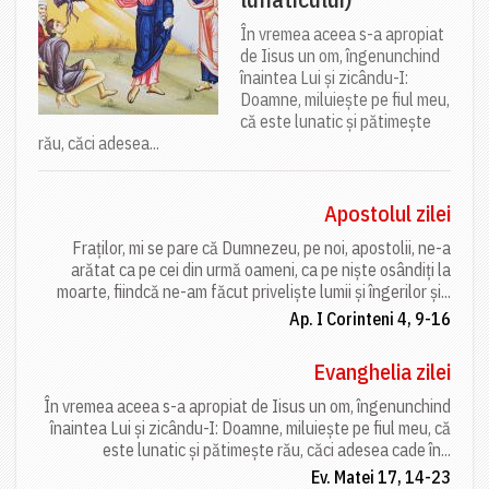
În vremea aceea s-a apropiat
de Iisus un om, îngenunchind
înaintea Lui și zicându-I:
Doamne, miluiește pe fiul meu,
că este lunatic și pătimește
rău, căci adesea...
Apostolul zilei
Fraților, mi se pare că Dumnezeu, pe noi, apostolii, ne-a
arătat ca pe cei din urmă oameni, ca pe niște osândiți la
moarte, fiindcă ne-am făcut priveliște lumii și îngerilor și...
Ap. I Corinteni 4, 9-16
Evanghelia zilei
În vremea aceea s-a apropiat de Iisus un om, îngenunchind
înaintea Lui și zicându-I: Doamne, miluiește pe fiul meu, că
este lunatic și pătimește rău, căci adesea cade în...
Ev. Matei 17, 14-23