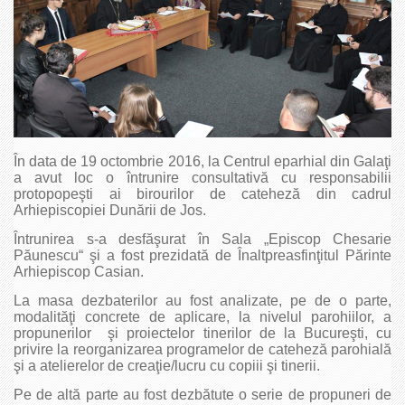
În data de 19 octombrie 2016, la Centrul eparhial din Galaţi
a avut loc o întrunire consultativă cu responsabilii
protopopeşti ai birourilor de cateheză din cadrul
Arhiepiscopiei Dunării de Jos.
Întrunirea s-a desfăşurat în Sala „Episcop Chesarie
Păunescu“ şi a fost prezidată de Înaltpreasfinţitul Părinte
Arhiepiscop Casian.
La masa dezbaterilor au fost analizate, pe de o parte,
modalităţi concrete de aplicare, la nivelul parohiilor, a
propunerilor şi proiectelor tinerilor de la Bucureşti, cu
privire la reorganizarea programelor de cateheză parohială
şi a atelierelor de creaţie/lucru cu copiii şi tinerii.
Pe de altă parte au fost dezbătute o serie de propuneri de