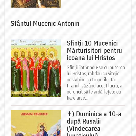
Sfântul Mucenic Antonin
Sfinții 10 Mucenici
Mărturisitori pentru
icoana lui Hristos
Sfinții, întărindu-se cu puterea
lui Hristos, răbdau cu vitejie,
neslăbind cu trupurile. Iar
tiranul, văzând acest lucru, a
poruncit să le ardă fețele cu
fiare arse,...
✝) Duminica a 10-a
după Rusalii
(Vindecarea
lunaticului)