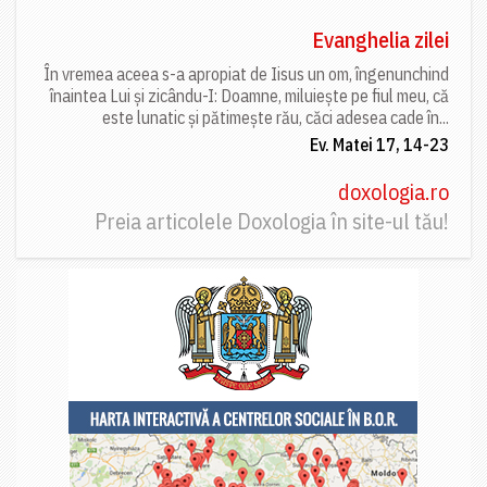
Evanghelia zilei
În vremea aceea s-a apropiat de Iisus un om, îngenunchind
înaintea Lui și zicându-I: Doamne, miluiește pe fiul meu, că
este lunatic și pătimește rău, căci adesea cade în...
Ev. Matei 17, 14-23
doxologia.ro
Preia articolele Doxologia în site-ul tău!