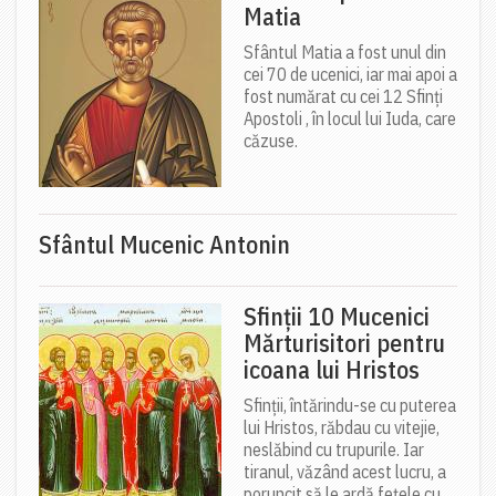
Matia
Sfântul Matia a fost unul din
cei 70 de ucenici, iar mai apoi a
fost numărat cu cei 12 Sfinți
Apostoli , în locul lui Iuda, care
căzuse.
Sfântul Mucenic Antonin
Sfinții 10 Mucenici
Mărturisitori pentru
icoana lui Hristos
Sfinții, întărindu-se cu puterea
lui Hristos, răbdau cu vitejie,
neslăbind cu trupurile. Iar
tiranul, văzând acest lucru, a
poruncit să le ardă fețele cu