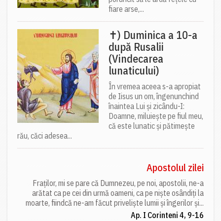
fiare arse,...
✝) Duminica a 10-a
după Rusalii
(Vindecarea
lunaticului)
În vremea aceea s-a apropiat
de Iisus un om, îngenunchind
înaintea Lui și zicându-I:
Doamne, miluiește pe fiul meu,
că este lunatic și pătimește
rău, căci adesea...
Apostolul zilei
Fraților, mi se pare că Dumnezeu, pe noi, apostolii, ne-a
arătat ca pe cei din urmă oameni, ca pe niște osândiți la
moarte, fiindcă ne-am făcut priveliște lumii și îngerilor și...
Ap. I Corinteni 4, 9-16