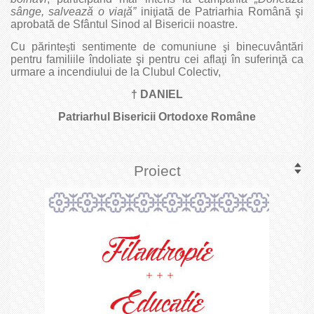
sânge, salvează o via
ţ
ă”
ini
ţ
iată de Patriarhia Română şi
aprobată de Sfântul Sinod al Bisericii noastre.
Cu părinte
ş
ti sentimente de comuniune
ş
i binecuvântări
pentru familiile îndoliate şi pentru cei afla
ţ
i în suferin
ţ
ă ca
urmare a incendiului de la Clubul Colectiv,
† DANIEL
Patriarhul Bisericii Ortodoxe Române
Proiect