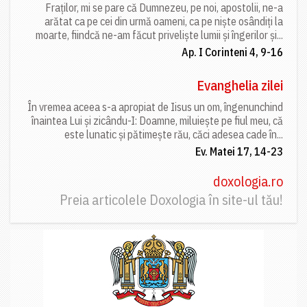
Fraților, mi se pare că Dumnezeu, pe noi, apostolii, ne-a
arătat ca pe cei din urmă oameni, ca pe niște osândiți la
moarte, fiindcă ne-am făcut priveliște lumii și îngerilor și...
Ap. I Corinteni 4, 9-16
Evanghelia zilei
În vremea aceea s-a apropiat de Iisus un om, îngenunchind
înaintea Lui și zicându-I: Doamne, miluiește pe fiul meu, că
este lunatic și pătimește rău, căci adesea cade în...
Ev. Matei 17, 14-23
doxologia.ro
Preia articolele Doxologia în site-ul tău!