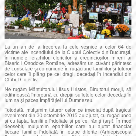
La un an de la trecerea la cele ve
ş
nice a celor 64 de
victime ale incendiului de la Clubul Colectiv din Bucureşti,
în numele ierarhilor, clericilor
ş
i credincio
ş
ilor mireni ai
Bisericii Ortodoxe Române, adresăm un cuvânt părintesc
de consolare şi comuniune în rugăciune familiilor şi tuturor
celor care îi plâng pe cei dragi, deceda
ţ
i în incendiul din
Clubul Colectiv.
Ne rugăm Mântuitorului Iisus Hristos, Biruitorul mor
ţ
ii, să
odihnească împreună cu drep
ţ
ii sufletele celor deceda
ţ
i în
lumina şi pacea Împără
ţ
iei lui Dumnezeu.
Totodată, mulţumim tuturor celor ce imediat după tragicul
eveniment din 30 octombrie 2015 au ajutat, cu rugăciunea
şi cu fapta, familiile îndoliate şi pe cei răni
ţ
i (ar
ş
i). În mod
deosebit, mul
ţ
umim eparhiilor care au ajutat financiar
fiecare familie îndoliată în etape diferite (Arhiepiscopia