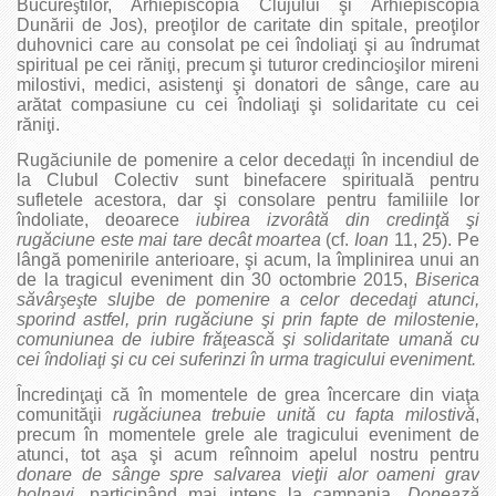
Bucure
ş
tilor, Arhiepiscopia Clujului şi Arhiepiscopia
Dunării de Jos), preoţilor de caritate din spitale, preoţilor
duhovnici care au consolat pe cei îndolia
ţ
i şi au îndrumat
spiritual pe cei răni
ţ
i, precum şi tuturor credincio
ş
ilor mireni
milostivi, medici, asisten
ţ
i şi donatori de sânge, care au
arătat compasiune cu cei îndolia
ţ
i şi solidaritate cu cei
răni
ţ
i.
Rugăciunile de pomenire a celor deceda
ţț
i în incendiul de
la Clubul Colectiv sunt binefacere spirituală pentru
sufletele acestora, dar şi consolare pentru familiile lor
îndoliate, deoarece
iubirea izvorâtă din credinţă şi
rugăciune este mai tare decât moartea
(cf.
Ioan
11, 25). Pe
lângă pomenirile anterioare, şi acum, la împlinirea unui an
de la tragicul eveniment din 30 octombrie 2015,
Biserica
săvâr
ş
e
ş
te slujbe de pomenire a celor deceda
ţ
i atunci,
sporind astfel, prin rugăciune şi prin fapte de milostenie,
comuniunea de iubire fră
ţ
ească şi solidaritate umană cu
cei îndolia
ţ
i şi cu cei suferinzi în urma tragicului eveniment.
Încredin
ţ
a
ţ
i că în momentele de grea încercare din viaţa
comunită
ţ
ii
rugăciunea trebuie unită cu fapta milostivă
,
precum în momentele grele ale tragicului eveniment de
atunci, tot a
ş
a şi acum reînnoim apelul nostru pentru
donare de sânge spre salvarea vieţii alor oameni grav
bolnavi
, participând mai intens la campania
„Donează