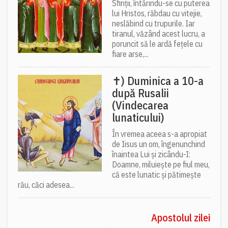
Sfinții, întărindu-se cu puterea
lui Hristos, răbdau cu vitejie,
neslăbind cu trupurile. Iar
tiranul, văzând acest lucru, a
poruncit să le ardă fețele cu
fiare arse,...
✝) Duminica a 10-a
după Rusalii
(Vindecarea
lunaticului)
În vremea aceea s-a apropiat
de Iisus un om, îngenunchind
înaintea Lui și zicându-I:
Doamne, miluiește pe fiul meu,
că este lunatic și pătimește
rău, căci adesea...
Apostolul zilei