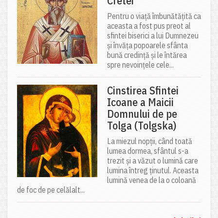
Cretei
Pentru o viață îmbunătățită ca
aceasta a fost pus preot al
sfintei biserici a lui Dumnezeu
și învăța popoarele sfânta
bună credință și le întărea
spre nevoințele cele...
Cinstirea Sfintei
Icoane a Maicii
Domnului de pe
Tolga (Tolgska)
La miezul nopții, când toată
lumea dormea, sfântul s-a
trezit și a văzut o lumină care
lumina întreg ținutul. Aceasta
lumină venea de la o coloană
de foc de pe celălalt...