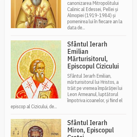
canonizarea Mitropolitului
Calinic al Edessei, Pellei și
Almopiei (1919-1984) și
pomenirea lui în fiecare an la
data de...
Sfântul Ierarh
Emilian
Mărturisitorul,
Episcopul Cizicului
Sfântul Ierarh Emilian,
mărturisitorul lui Hristos, a
trăit pe vremea împărăției lui
Leon Armeanul, luptătorul
împotriva icoanelor, și fiind el
episcop al Cizicului, de...
Sfântul Ierarh
Miron, Episcopul