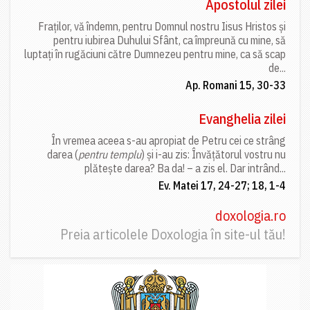
Apostolul zilei
Fraților, vă îndemn, pentru Domnul nostru Iisus Hristos și
pentru iubirea Duhului Sfânt, ca împreună cu mine, să
luptați în rugăciuni către Dumnezeu pentru mine, ca să scap
de...
Ap. Romani 15, 30-33
Evanghelia zilei
În vremea aceea s-au apropiat de Petru cei ce strâng
darea (
pentru templu
) și i-au zis: Învățătorul vostru nu
plătește darea? Ba da! – a zis el. Dar intrând...
Ev. Matei 17, 24-27; 18, 1-4
doxologia.ro
Preia articolele Doxologia în site-ul tău!