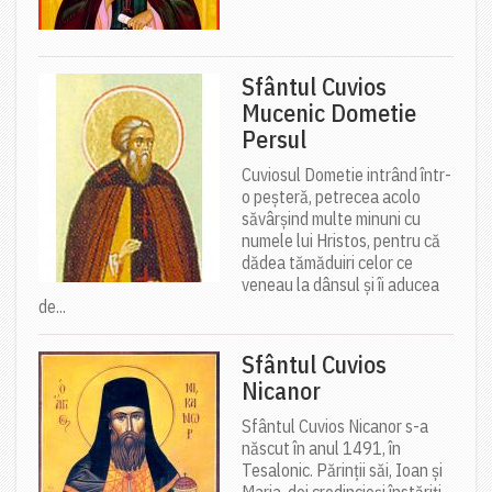
Sfântul Cuvios
Mucenic Dometie
Persul
Cuviosul Dometie intrând într-
o peșteră, petrecea acolo
săvârșind multe minuni cu
numele lui Hristos, pentru că
dădea tămăduiri celor ce
veneau la dânsul și îi aducea
de...
Sfântul Cuvios
Nicanor
Sfântul Cuvios Nicanor s-a
născut în anul 1491, în
Tesalonic. Părinții săi, Ioan și