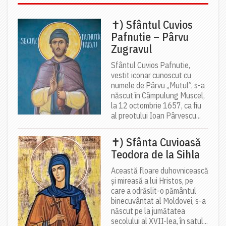
✝) Sfântul Cuvios
Pafnutie – Pârvu
Zugravul
Sfântul Cuvios Pafnutie,
vestit iconar cunoscut cu
numele de Pârvu „Mutul”, s-a
născut în Câmpulung Muscel,
la 12 octombrie 1657, ca fiu
al preotului Ioan Pârvescu...
✝) Sfânta Cuvioasă
Teodora de la Sihla
Această floare duhovnicească
și mireasă a lui Hristos, pe
care a odrăslit-o pământul
binecuvântat al Moldovei, s-a
născut pe la jumătatea
secolului al XVII-lea, în satul...