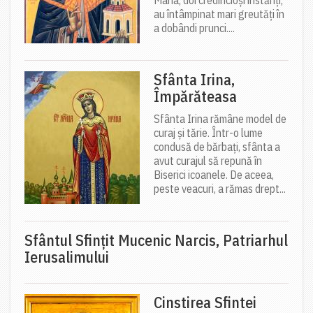
Maria, doi credincioși înstăriți,
au întâmpinat mari greutăți în
a dobândi prunci....
Sfânta Irina,
Împărăteasa
Sfânta Irina rămâne model de
curaj și tărie. Într-o lume
condusă de bărbați, sfânta a
avut curajul să repună în
Biserici icoanele. De aceea,
peste veacuri, a rămas drept...
Sfântul Sfinţit Mucenic Narcis, Patriarhul
Ierusalimului
Cinstirea Sfintei