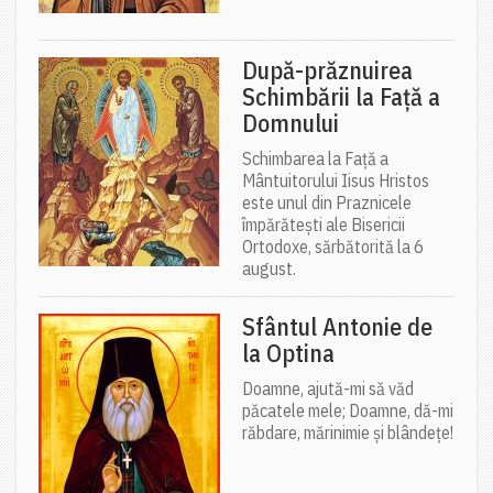
După-prăznuirea
Schimbării la Față a
Domnului
Schimbarea la Față a
Mântuitorului Iisus Hristos
este unul din Praznicele
împărătești ale Bisericii
Ortodoxe, sărbătorită la 6
august.
Sfântul Antonie de
la Optina
Doamne, ajută-mi să văd
păcatele mele; Doamne, dă-mi
răbdare, mărinimie şi blândeţe!