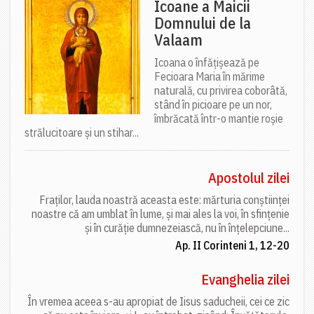
Icoane a Maicii
Domnului de la
Valaam
Icoana o înfățișează pe
Fecioara Maria în mărime
naturală, cu privirea coborâtă,
stând în picioare pe un nor,
îmbrăcată într-o mantie roșie
strălucitoare și un stihar...
Apostolul zilei
Fraților, lauda noastră aceasta este: mărturia conștiinței
noastre că am umblat în lume, și mai ales la voi, în sfințenie
și în curăție dumnezeiască, nu în înțelepciune...
Ap. II Corinteni 1, 12-20
Evanghelia zilei
În vremea aceea s-au apropiat de Iisus saducheii, cei ce zic