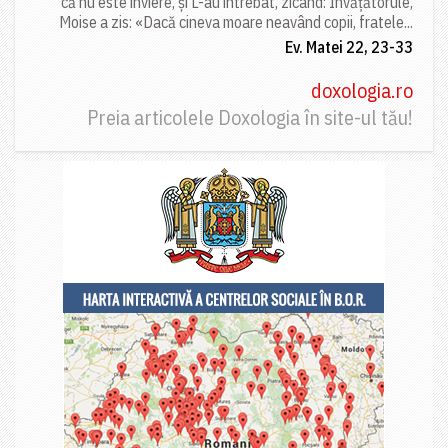
că nu este înviere, și L-au întrebat, zicând: Învățătorule,
Moise a zis: «Dacă cineva moare neavând copii, fratele...
Ev. Matei 22, 23-33
doxologia.ro
Preia articolele Doxologia în site-ul tău!