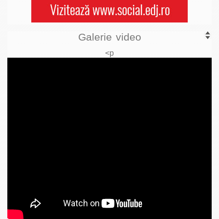
Galerie video
<p