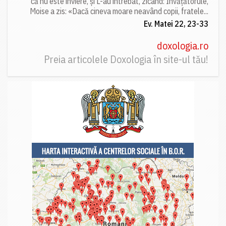
că nu este înviere, și L-au întrebat, zicând: Învățătorule,
Moise a zis: «Dacă cineva moare neavând copii, fratele...
Ev. Matei 22, 23-33
doxologia.ro
Preia articolele Doxologia în site-ul tău!