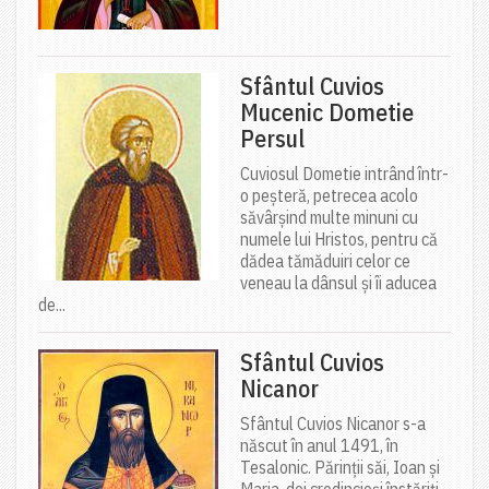
Sfântul Cuvios
Mucenic Dometie
Persul
Cuviosul Dometie intrând într-
o peșteră, petrecea acolo
săvârșind multe minuni cu
numele lui Hristos, pentru că
dădea tămăduiri celor ce
veneau la dânsul și îi aducea
de...
Sfântul Cuvios
Nicanor
Sfântul Cuvios Nicanor s-a
născut în anul 1491, în
Tesalonic. Părinții săi, Ioan și