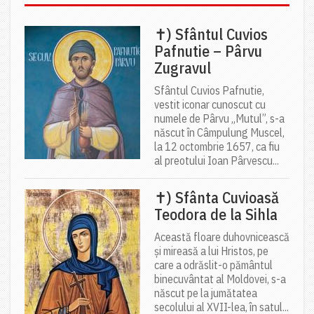
✝) Sfântul Cuvios
Pafnutie – Pârvu
Zugravul
Sfântul Cuvios Pafnutie,
vestit iconar cunoscut cu
numele de Pârvu „Mutul”, s-a
născut în Câmpulung Muscel,
la 12 octombrie 1657, ca fiu
al preotului Ioan Pârvescu...
✝) Sfânta Cuvioasă
Teodora de la Sihla
Această floare duhovnicească
și mireasă a lui Hristos, pe
care a odrăslit-o pământul
binecuvântat al Moldovei, s-a
născut pe la jumătatea
secolului al XVII-lea, în satul...