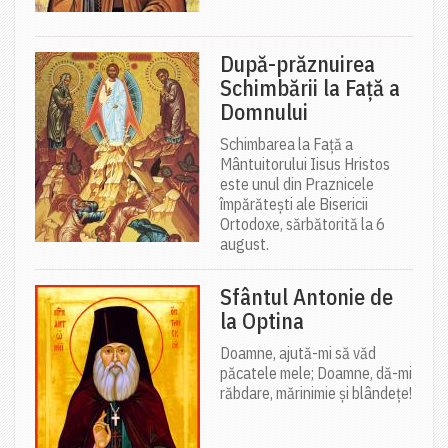
După-prăznuirea
Schimbării la Față a
Domnului
Schimbarea la Față a
Mântuitorului Iisus Hristos
este unul din Praznicele
împărătești ale Bisericii
Ortodoxe, sărbătorită la 6
august.
Sfântul Antonie de
la Optina
Doamne, ajută-mi să văd
păcatele mele; Doamne, dă-mi
răbdare, mărinimie şi blândeţe!