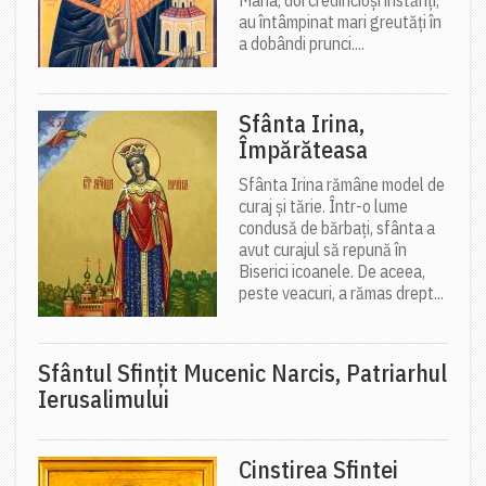
Maria, doi credincioși înstăriți,
au întâmpinat mari greutăți în
a dobândi prunci....
Sfânta Irina,
Împărăteasa
Sfânta Irina rămâne model de
curaj și tărie. Într-o lume
condusă de bărbați, sfânta a
avut curajul să repună în
Biserici icoanele. De aceea,
peste veacuri, a rămas drept...
Sfântul Sfinţit Mucenic Narcis, Patriarhul
Ierusalimului
Cinstirea Sfintei