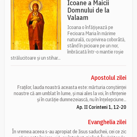
Icoane a Maicii
Domnului de la
Valaam
Icoana o înfățișează pe
Fecioara Maria în mărime
naturală, cu privirea coborâtă,
stând în picioare pe un nor,
îmbrăcată într-o mantie roșie
strălucitoare și un stihar...
Apostolul zilei
Fraților, lauda noastră aceasta este: mărturia conștiinței
noastre că am umblat în lume, și mai ales la voi, în sfințenie
și în curăție dumnezeiască, nu în înțelepciune...
Ap. II Corinteni 1, 12-20
Evanghelia zilei
În vremea aceea s-au apropiat de Iisus saducheii, cei ce zic