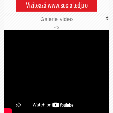
Galerie video
<p