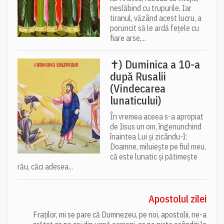
neslăbind cu trupurile. Iar
tiranul, văzând acest lucru, a
poruncit să le ardă fețele cu
fiare arse,...
✝) Duminica a 10-a
după Rusalii
(Vindecarea
lunaticului)
În vremea aceea s-a apropiat
de Iisus un om, îngenunchind
înaintea Lui și zicându-I:
Doamne, miluiește pe fiul meu,
că este lunatic și pătimește
rău, căci adesea...
Apostolul zilei
Fraților, mi se pare că Dumnezeu, pe noi, apostolii, ne-a