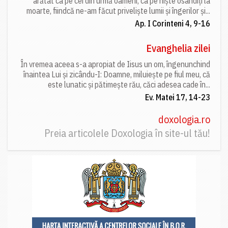
arătat ca pe cei din urmă oameni, ca pe niște osândiți la
moarte, fiindcă ne-am făcut priveliște lumii și îngerilor și...
Ap. I Corinteni 4, 9-16
Evanghelia zilei
În vremea aceea s-a apropiat de Iisus un om, îngenunchind
înaintea Lui și zicându-I: Doamne, miluiește pe fiul meu, că
este lunatic și pătimește rău, căci adesea cade în...
Ev. Matei 17, 14-23
doxologia.ro
Preia articolele Doxologia în site-ul tău!