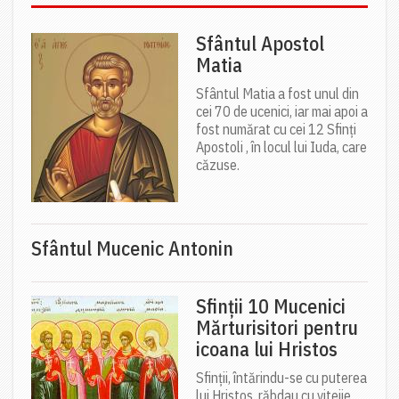
Sfântul Apostol
Matia
Sfântul Matia a fost unul din
cei 70 de ucenici, iar mai apoi a
fost numărat cu cei 12 Sfinți
Apostoli , în locul lui Iuda, care
căzuse.
Sfântul Mucenic Antonin
Sfinții 10 Mucenici
Mărturisitori pentru
icoana lui Hristos
Sfinții, întărindu-se cu puterea
lui Hristos, răbdau cu vitejie,