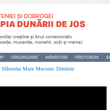
OP
ORGANIZARE
MĂNĂSTIRI
PROTOIERII
E
at Sfântului Mare Mucenic Dimitrie