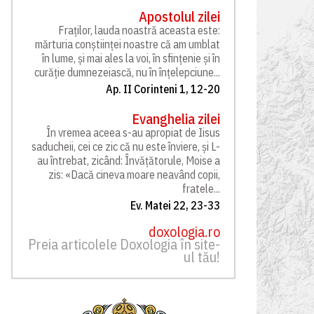
Apostolul zilei
Fraților, lauda noastră aceasta este:
mărturia conștiinței noastre că am umblat
în lume, și mai ales la voi, în sfințenie și în
curăție dumnezeiască, nu în înțelepciune...
Ap. II Corinteni 1, 12-20
Evanghelia zilei
În vremea aceea s-au apropiat de Iisus
saducheii, cei ce zic că nu este înviere, și L-
au întrebat, zicând: Învățătorule, Moise a
zis: «Dacă cineva moare neavând copii,
fratele...
Ev. Matei 22, 23-33
doxologia.ro
Preia articolele Doxologia în site-
ul tău!