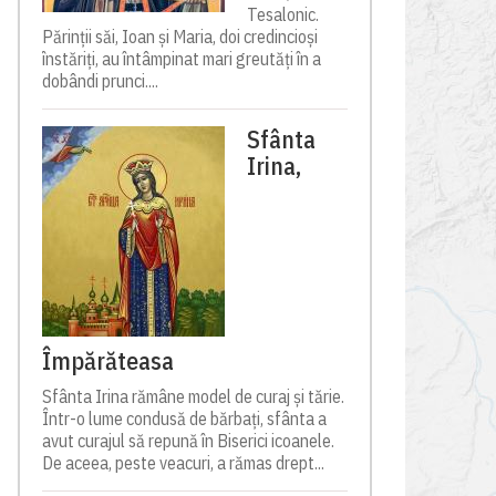
Tesalonic.
Părinții săi, Ioan și Maria, doi credincioși
înstăriți, au întâmpinat mari greutăți în a
dobândi prunci....
Sfânta
Irina,
Împărăteasa
Sfânta Irina rămâne model de curaj și tărie.
Într-o lume condusă de bărbați, sfânta a
avut curajul să repună în Biserici icoanele.
De aceea, peste veacuri, a rămas drept...