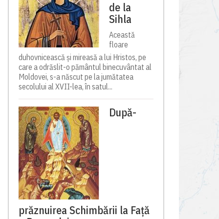
de la
Sihla
Această
floare
duhovnicească și mireasă a lui Hristos, pe
care a odrăslit-o pământul binecuvântat al
Moldovei, s-a născut pe la jumătatea
secolului al XVII-lea, în satul...
După-
prăznuirea Schimbării la Față