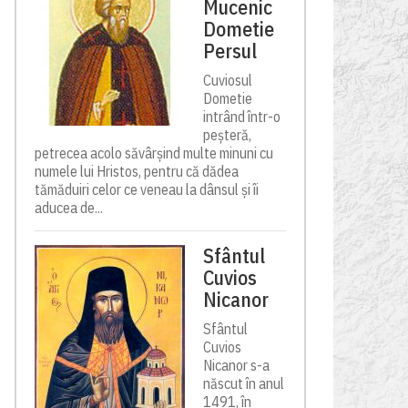
Mucenic
Dometie
Persul
Cuviosul
Dometie
intrând într-o
peșteră,
petrecea acolo săvârșind multe minuni cu
numele lui Hristos, pentru că dădea
tămăduiri celor ce veneau la dânsul și îi
aducea de...
Sfântul
Cuvios
Nicanor
Sfântul
Cuvios
Nicanor s-a
născut în anul
1491, în