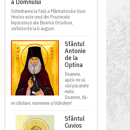
a Domnului
Schimbarea la Față a Mântuitorului Iisus
Hristos este unul din Praznicele
împărătești ale Bisericii Ortodoxe,
sărbătorită la 6 august.
Sfântul
Antonie
de la
Optina
Doamne,
ajută-mi să
văd păcatele
mele;
Doamne, dă-
mi răbdare, mărinimie şi blândeţe!
Sfântul
Cuvios