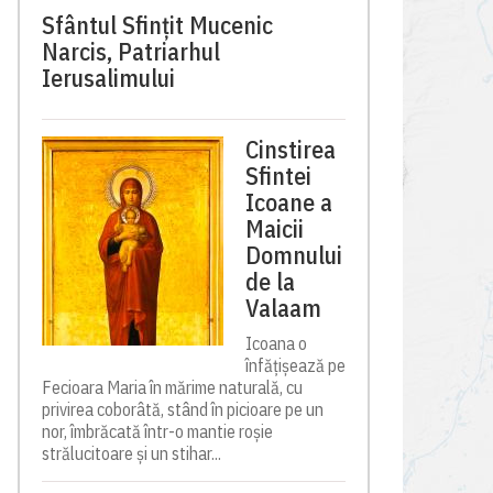
Sfântul Sfinţit Mucenic
Narcis, Patriarhul
Ierusalimului
Cinstirea
Sfintei
Icoane a
Maicii
Domnului
de la
Valaam
Icoana o
înfățișează pe
Fecioara Maria în mărime naturală, cu
privirea coborâtă, stând în picioare pe un
nor, îmbrăcată într-o mantie roșie
strălucitoare și un stihar...