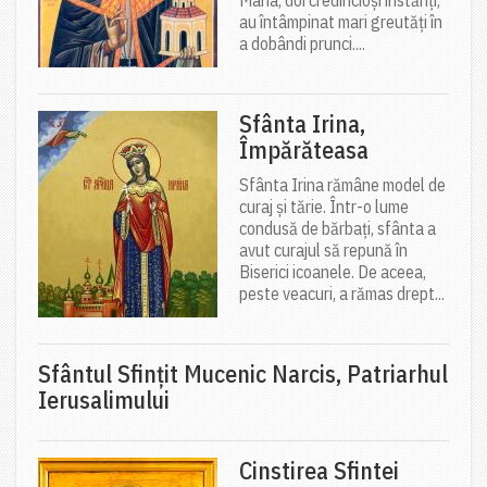
Maria, doi credincioși înstăriți,
au întâmpinat mari greutăți în
a dobândi prunci....
Sfânta Irina,
Împărăteasa
Sfânta Irina rămâne model de
curaj și tărie. Într-o lume
condusă de bărbați, sfânta a
avut curajul să repună în
Biserici icoanele. De aceea,
peste veacuri, a rămas drept...
Sfântul Sfinţit Mucenic Narcis, Patriarhul
Ierusalimului
Cinstirea Sfintei