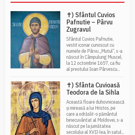
✝) Sfântul Cuvios
Pafnutie – Pârvu
Zugravul
Sfântul Cuvios Pafnutie,
vestit iconar cunoscut cu
numele de Pârvu „Mutul”, s-a
născut în Câmpulung Muscel,
la 12 octombrie 1657, ca fiu
al preotului Ioan Pârvescu...
✝) Sfânta Cuvioasă
Teodora de la Sihla
Această floare duhovnicească
și mireasă a lui Hristos, pe
care a odrăslit-o pământul
binecuvântat al Moldovei, s-a
născut pe la jumătatea
secolului al XVII-lea, în satul...