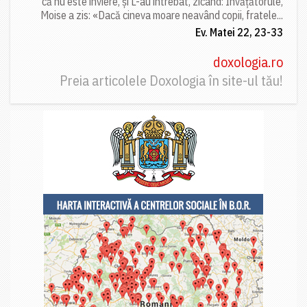
că nu este înviere, și L-au întrebat, zicând: Învățătorule,
Moise a zis: «Dacă cineva moare neavând copii, fratele...
Ev. Matei 22, 23-33
doxologia.ro
Preia articolele Doxologia în site-ul tău!