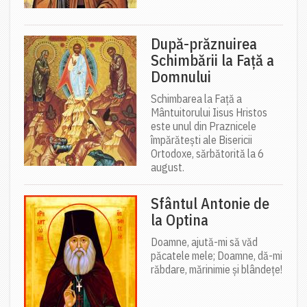
După-prăznuirea
Schimbării la Față a
Domnului
Schimbarea la Față a
Mântuitorului Iisus Hristos
este unul din Praznicele
împărătești ale Bisericii
Ortodoxe, sărbătorită la 6
august.
Sfântul Antonie de
la Optina
Doamne, ajută-mi să văd
păcatele mele; Doamne, dă-mi
răbdare, mărinimie şi blândeţe!