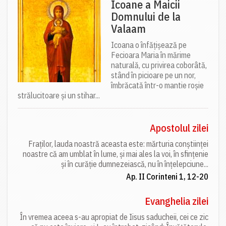
Icoane a Maicii
Domnului de la
Valaam
Icoana o înfățișează pe
Fecioara Maria în mărime
naturală, cu privirea coborâtă,
stând în picioare pe un nor,
îmbrăcată într-o mantie roșie
strălucitoare și un stihar...
Apostolul zilei
Fraților, lauda noastră aceasta este: mărturia conștiinței
noastre că am umblat în lume, și mai ales la voi, în sfințenie
și în curăție dumnezeiască, nu în înțelepciune...
Ap. II Corinteni 1, 12-20
Evanghelia zilei
În vremea aceea s-au apropiat de Iisus saducheii, cei ce zic