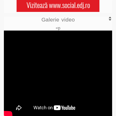
Galerie video
<p