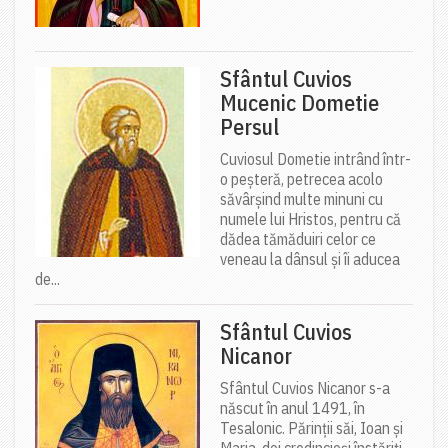
Sfântul Cuvios
Mucenic Dometie
Persul
Cuviosul Dometie intrând într-
o peșteră, petrecea acolo
săvârșind multe minuni cu
numele lui Hristos, pentru că
dădea tămăduiri celor ce
veneau la dânsul și îi aducea
de...
Sfântul Cuvios
Nicanor
Sfântul Cuvios Nicanor s-a
născut în anul 1491, în
Tesalonic. Părinții săi, Ioan și