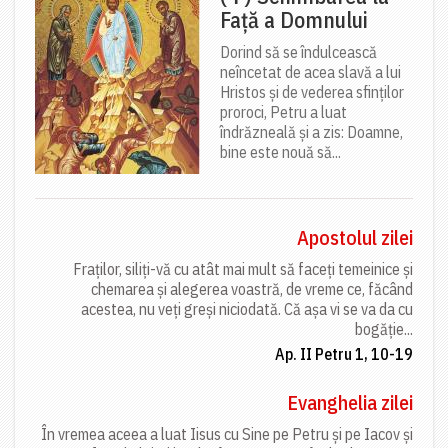
Față a Domnului
Dorind să se îndulcească
neîncetat de acea slavă a lui
Hristos și de vederea sfinților
proroci, Petru a luat
îndrăzneală și a zis: Doamne,
bine este nouă să...
Apostolul zilei
Fraților, siliți-vă cu atât mai mult să faceți temeinice și
chemarea și alegerea voastră, de vreme ce, făcând
acestea, nu veți greși niciodată. Că așa vi se va da cu
bogăție...
Ap. II Petru 1, 10-19
Evanghelia zilei
În vremea aceea a luat Iisus cu Sine pe Petru și pe Iacov și