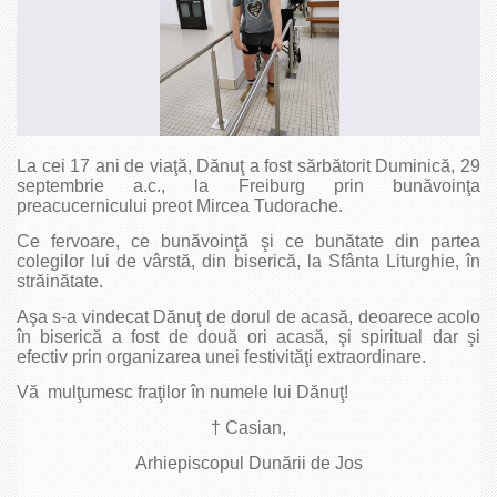
La cei 17 ani de viaţă, Dănuţ a fost sărbătorit Duminică, 29
septembrie a.c., la Freiburg prin bunăvoinţa
preacucernicului preot Mircea Tudorache.
Ce fervoare, ce bunăvoinţă şi ce bunătate din partea
colegilor lui de vârstă, din biserică, la Sfânta Liturghie, în
străinătate.
Aşa s-a vindecat Dănuţ de dorul de acasă, deoarece acolo
în biserică a fost de două ori acasă, şi spiritual dar şi
efectiv prin organizarea unei festivităţi extraordinare.
Vă mulţumesc fraţilor în numele lui Dănuţ!
† Casian,
Arhiepiscopul Dunării de Jos