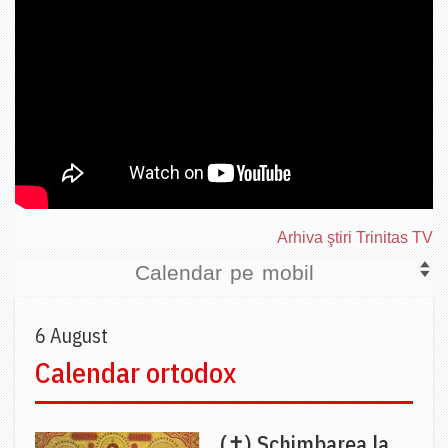
Arhiva ştiri Trinitas TV
Calendar pe mobil
6 August
Calendar ortodox
(✝) Schimbarea la