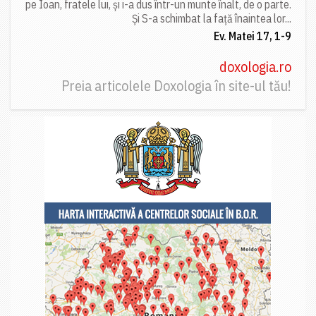
pe Ioan, fratele lui, și i-a dus într-un munte înalt, de o parte.
Și S-a schimbat la față înaintea lor...
Ev. Matei 17, 1-9
doxologia.ro
Preia articolele Doxologia în site-ul tău!