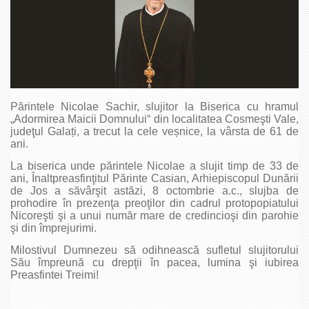
Părintele Nicolae Sachir, slujitor la Biserica cu hramul
„Adormirea Maicii Domnului“ din localitatea Cosmeşti Vale,
judeţul Galați, a trecut la cele veșnice, la vârsta de 61 de
ani.
La biserica unde părintele Nicolae a slujit timp de 33 de
ani, Înaltpreasfinţitul Părinte Casian, Arhiepiscopul Dunării
de Jos a săvârşit astăzi, 8 octombrie a.c., slujba de
prohodire în prezenţa preoţilor din cadrul protopopiatului
Nicoreşti şi a unui număr mare de credincioşi din parohie
şi din împrejurimi.
Milostivul Dumnezeu să odihnească sufletul slujitorului
Său împreună cu drepţii în pacea, lumina şi iubirea
Preasfintei Treimi!