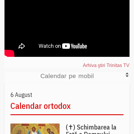
Arhiva ştiri Trinitas TV
Calendar pe mobil
6 August
Calendar ortodox
(✝) Schimbarea la