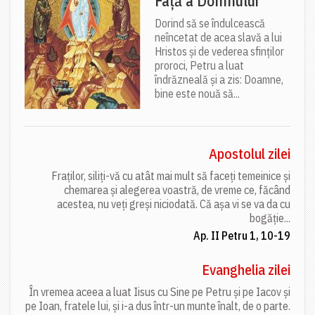
Față a Domnului
Dorind să se îndulcească
neîncetat de acea slavă a lui
Hristos și de vederea sfinților
proroci, Petru a luat
îndrăzneală și a zis: Doamne,
bine este nouă să...
Apostolul zilei
Fraților, siliți-vă cu atât mai mult să faceți temeinice și
chemarea și alegerea voastră, de vreme ce, făcând
acestea, nu veți greși niciodată. Că așa vi se va da cu
bogăție...
Ap. II Petru 1, 10-19
Evanghelia zilei
În vremea aceea a luat Iisus cu Sine pe Petru și pe Iacov și
pe Ioan, fratele lui, și i-a dus într-un munte înalt, de o parte.