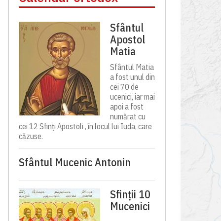
Sfântul
Apostol
Matia
Sfântul Matia
a fost unul din
cei 70 de
ucenici, iar mai
apoi a fost
numărat cu
cei 12 Sfinți Apostoli , în locul lui Iuda, care
căzuse.
Sfântul Mucenic Antonin
Sfinții 10
Mucenici