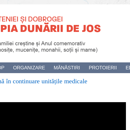
OP
ORGANIZARE
MĂNĂSTIRI
PROTOIERII
E
nă în continuare unitățile medicale