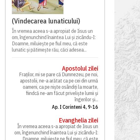
(Vindecarea lunaticului)
În vremea aceea s-a apropiat de Iisus un
om, îngenunchind înaintea Lui și zicându-I:
Doamne, miluiește pe fiul meu, că este
lunatic și pătimește rău, căci adesea...
Apostolul zilei
Fraților, mi se pare că Dumnezeu, pe noi,
apostolii, ne-a arătat ca pe cei din urmă
oameni, ca pe niște osândiți la moarte,
fiindcă ne-am făcut priveliște lumii și
îngerilor și...
Ap. I Corinteni 4, 9-16
Evanghelia zilei
În vremea aceea s-a apropiat de Iisus un
om, îngenunchind înaintea Lui și zicându-I:
Doamne, miluiește pe fiul meu, că este