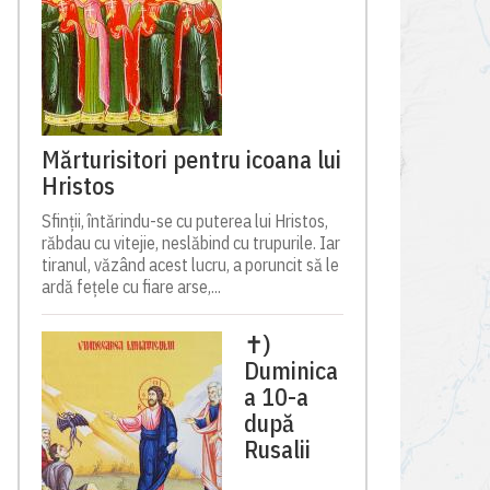
Mărturisitori pentru icoana lui
Hristos
Sfinții, întărindu-se cu puterea lui Hristos,
răbdau cu vitejie, neslăbind cu trupurile. Iar
tiranul, văzând acest lucru, a poruncit să le
ardă fețele cu fiare arse,...
✝)
Duminica
a 10-a
după
Rusalii