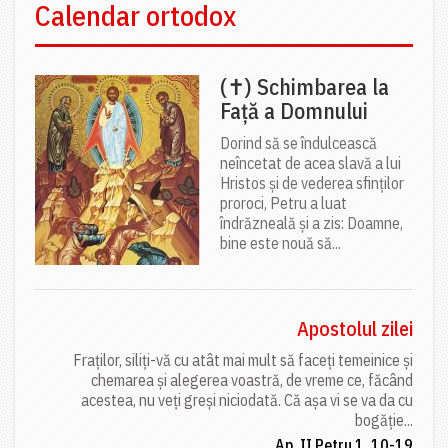
Calendar ortodox
(✝) Schimbarea la
Față a Domnului
Dorind să se îndulcească
neîncetat de acea slavă a lui
Hristos și de vederea sfinților
proroci, Petru a luat
îndrăzneală și a zis: Doamne,
bine este nouă să...
Apostolul zilei
Fraților, siliți-vă cu atât mai mult să faceți temeinice și
chemarea și alegerea voastră, de vreme ce, făcând
acestea, nu veți greși niciodată. Că așa vi se va da cu
bogăție...
Ap. II Petru 1, 10-19