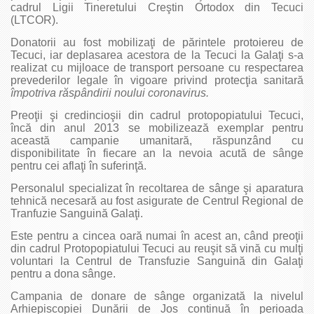
cadrul Ligii Tineretului Creştin Ortodox din Tecuci
(LTCOR).
Donatorii au fost mobilizaţi de părintele protoiereu de
Tecuci, iar deplasarea acestora de la Tecuci la Galaţi s-a
realizat cu mijloace de transport persoane cu respectarea
prevederilor legale în vigoare privind protecţia sanitară
împotriva răspândirii noului coronavirus.
Preoţii şi credincioşii din cadrul protopopiatului Tecuci,
încă din anul 2013 se mobilizează exemplar pentru
această campanie umanitară, răspunzând cu
disponibilitate în fiecare an la nevoia acută de sânge
pentru cei aflaţi în suferinţă.
Personalul specializat în recoltarea de sânge şi aparatura
tehnică necesară au fost asigurate de Centrul Regional de
Tranfuzie Sanguină Galaţi.
Este pentru a cincea oară numai în acest an, când preoţii
din cadrul Protopopiatului Tecuci au reuşit să vină cu mulţi
voluntari la Centrul de Transfuzie Sanguină din Galaţi
pentru a dona sânge.
Campania de donare de sânge organizată la nivelul
Arhiepiscopiei Dunării de Jos continuă în perioada