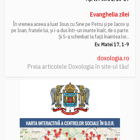
Evanghelia zilei
În vremea aceea a luat Iisus cu Sine pe Petru și pe Iacov și
pe Ioan, fratele lui, și i-a dus într-un munte înalt, de o parte.
Și S-a schimbat la față înaintea lor...
Ev. Matei 17, 1-9
doxologia.ro
Preia articolele Doxologia în site-ul tău!