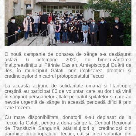
O nouă campanie de donarea de sânge s-a desfăşurat
astăzi, 6 octombrie 2020, cu binecuvântarea
Înaltpreasfinţitului Părinte Casian, Arhiepiscopul Duării de
Jos, în municipiul Galaţi, prin implicarea preoţilor şi
credincioşilor din cadrul protopopiatului Tecuci.
La această acţiune de solidaritate umană şi filantropie
creştină au participat 80 de voluntari care au dorit să vină
în sprijinul persoanelor aflate pe patul spitalelor şi care au
nevoie urgentă de sânge în această perioadă dificilă prin
care trecem.
Cu mare disponibilitate, donatorii s-au deplasat de la
Tecuci la Galaţi, pentru a dona sânge la Centrul Regional
de Transfuzie Sanguină, atât slujitori şi credincioşi din
parohiile protopopiatului Tecuci, cât şi tineri voluntari din