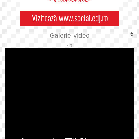
Galerie video
<p