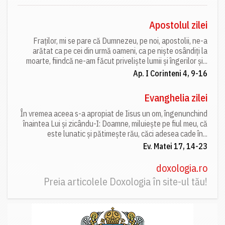
Apostolul zilei
Fraților, mi se pare că Dumnezeu, pe noi, apostolii, ne-a
arătat ca pe cei din urmă oameni, ca pe niște osândiți la
moarte, fiindcă ne-am făcut priveliște lumii și îngerilor și...
Ap. I Corinteni 4, 9-16
Evanghelia zilei
În vremea aceea s-a apropiat de Iisus un om, îngenunchind
înaintea Lui și zicându-I: Doamne, miluiește pe fiul meu, că
este lunatic și pătimește rău, căci adesea cade în...
Ev. Matei 17, 14-23
doxologia.ro
Preia articolele Doxologia în site-ul tău!