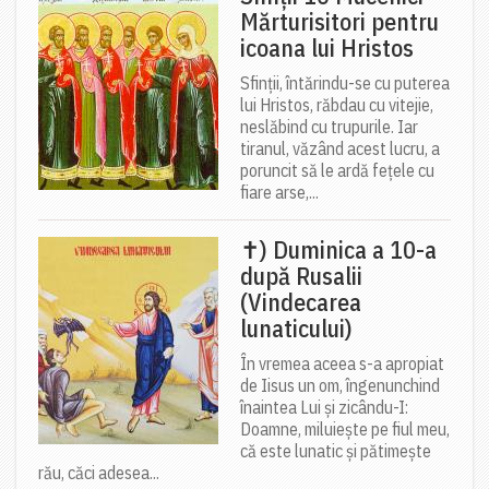
Mărturisitori pentru
icoana lui Hristos
Sfinții, întărindu-se cu puterea
lui Hristos, răbdau cu vitejie,
neslăbind cu trupurile. Iar
tiranul, văzând acest lucru, a
poruncit să le ardă fețele cu
fiare arse,...
✝) Duminica a 10-a
după Rusalii
(Vindecarea
lunaticului)
În vremea aceea s-a apropiat
de Iisus un om, îngenunchind
înaintea Lui și zicându-I:
Doamne, miluiește pe fiul meu,
că este lunatic și pătimește
rău, căci adesea...