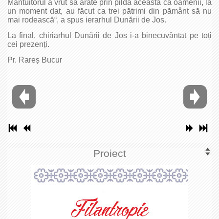
Mântuitorul a vrut să arate prin pilda aceasta că oamenii, la
un moment dat, au făcut ca trei pătrimi din pământ să nu
mai rodească“, a spus ierarhul Dunării de Jos.
La final, chiriarhul Dunării de Jos i-a binecuvântat pe toți
cei prezenți.
Pr. Rareș Bucur
Proiect