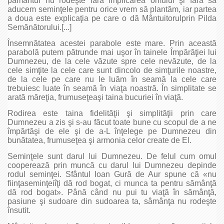
pământul nu rodeşte fără implicarea omului şi fără să
aducem seminţele pentru orice vrem să plantăm, iar partea
a doua este explicaţia pe care o dă Mântuitorulprin Pilda
Semănătorului.[...]
Însemnătatea acestei parabole este mare. Prin această
parabolă putem pătrunde mai uşor în tainele Împărăţiei lui
Dumnezeu, de la cele văzute spre cele nevăzute, de la
cele simţite la cele care sunt dincolo de simţurile noastre,
de la cele pe care nu le luăm în seamă la cele care
trebuiesc luate în seamă în viaţa noastră. În simplitate se
arată măreţia, frumuseţeaşi taina bucuriei în viaţă.
Rodirea este taina fidelităţii şi simplităţii prin care
Dumnezeu a zis şi s-au făcut toate bune cu scopul de a ne
împărtăşi de ele şi de a-L înţelege pe Dumnezeu din
bunătatea, frumuseţea şi armonia celor create de El.
Seminţele sunt darul lui Dumnezeu. De felul cum omul
cooperează prin muncă cu darul lui Dumnezeu depinde
rodul seminţei. Sfântul Ioan Gură de Aur spune că «nu
fiinţaseminţeiîţi dă rod bogat, ci munca ta pentru sămânţă
dă rod bogat». Până când nu pui tu viaţă în sămânţă,
pasiune şi sudoare din sudoarea ta, sâmânţa nu rodeşte
însutit.