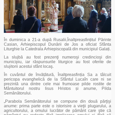
În duminica a 21-a după Rusalii,Înaltpreasfințitul Părinte
Casian, Arhiepiscopul Dunării de Jos a oficiat Sfânta
Liturghie la Catedrala Arhiepiscopală din municipiul Galați.
La slujbă au fost prezenţi numeroşi credincioşi din
municipiu, iar răspunsurile liturgice au fost oferite de
slujitorii acestui sfânt locaş.
În cuvântul de învățătură, Înaltprea­sfinția Sa a tâlcuit
pericopa evanghelică de la Sfântul Lucaîn care ni se
prezintă una dintre cele mai frumoase pilde rostite de
Mântuitorul nostru Iisus Hristos și anume, Pilda
Semănătorului.
„Parabola Semănătorului se compune din două părţişi
anume: prima parte este o istorisire a vieţii plugarului, a
agricultorului, a omului lucrător de pământ care ştie că