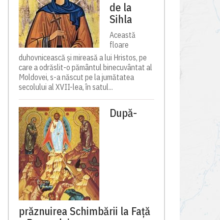
de la
Sihla
Această
floare
duhovnicească și mireasă a lui Hristos, pe
care a odrăslit-o pământul binecuvântat al
Moldovei, s-a născut pe la jumătatea
secolului al XVII-lea, în satul...
După-
prăznuirea Schimbării la Față