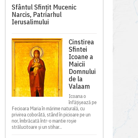
Sfântul Sfinţit Mucenic
Narcis, Patriarhul
Ierusalimului
Cinstirea
Sfintei
Icoane a
Maicii
Domnului
de la
Valaam
Icoana o
înfățișează pe
Fecioara Maria în mărime naturală, cu
privirea coborâtă, stând în picioare pe un
nor, îmbrăcată într-o mantie roșie
strălucitoare și un stihar...