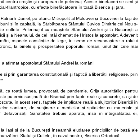
it centru creștin și european de pelerinaj. Aceste binefaceri se simt și
ocial-filantropice, cu efecte binefăcătoare în toată Biserica și țara.
te Patriarh Daniel, pe atunci Mitropolit al Moldovei și Bucovinei la Iași de
uni și în capitală, la Sărbătoarea Sfântului Cuvios Dimitrie cel Nou s-
i de suflete. Pelerinajul cu moaștele Sfântului Andrei și la București a
ricii și a Neamului, de cel Întâi chemat de Hristos la apostolat. A devenit
român, aspecte consfințite de lege, în semn de recunoaștere a rolului
incronic, la binele și prosperitatea poporului român, unul din cele mai
 a afirmat apostolatul Sfântului Andrei la români.
i prin garantarea constituțională și faptică a libertății religioase, prin
ce.
tă, ca toată lumea, provocată de pandemie. Grija autorităților pentru
te puternic susținută de Biserică prin fapte reale și concrete, ca și de
cute, în acest sens, faptele de implicare reală a slujitorilor Bisericii în
elor sanitare, de susținere a medicilor și spitalelor cu materiale și
defavorizați. Sănătatea trebuie apărată, însă în integralitatea ei,
e la Iași și de la București înseamnă eludarea principiilor de bază ale
ăspunzători: Statul și Cultele, în cazul nostru, Biserica Ortodoxă.