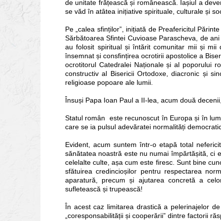
de unitate frățească și românească. Iașiul a deven
se văd în atâtea inițiative spirituale, culturale și s
Pe „calea sfinților”, inițiată de Preafericitul Părin
Sărbătoarea Sfintei Cuvioase Parascheva, de ani b
au folosit spiritual și întărit comunitar mii și mi
însemnat și consfințirea ocrotirii apostolice a Bise
ocrotitorul Catedralei Naționale și al poporului 
constructiv al Bisericii Ortodoxe, diacronic și s
religioase popoare ale lumii.
Însuși Papa Ioan Paul a II-lea, acum două decenii,
Statul român este recunoscut în Europa și în lume ș
care se ia pulsul adevăratei normalități democrati
Evident, acum suntem într-o etapă total neferici
sănătatea noastră este nu numai împărtășită, ci es
celelalte culte, așa cum este firesc. Sunt bine cunos
sfătuirea credincioșilor pentru respectarea norm
aparatură, precum și ajutarea concretă a celor 
sufletească și trupească!
În acest caz limitarea drastică a pelerinajelor d
„coresponsabilității și cooperării” dintre factorii r