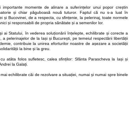
ai importante momente de alinare a suferințelor unui popor creștin
minatorie și chiar păguboasă nouă tuturor. Faptul că nu s-a luat în
i și Bucovinei, de a respecta, cu sfințenie, la pelerinaj, toate normele
șnici și responsabili de propria sănătate și a semenilor lor.
și ai Statului, în vederea soluționării înțelepte, echilibrate și corecte a
 a pelerinajelor de la Iași și București, pe temeiul respectării libertății
demie, contribuie la unirea eforturilor noastre de așezare a societății
olidarității la bine și la greu.
, cu atâta folos sufletesc, calea sfinților: Sfânta Parascheva la Iași și
Andrei la Galați.
 echilibrate căi de rezolvare a situației, numai și numai spre binele