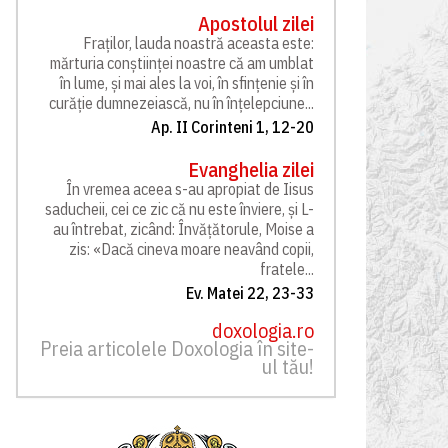
Apostolul zilei
Fraților, lauda noastră aceasta este:
mărturia conștiinței noastre că am umblat
în lume, și mai ales la voi, în sfințenie și în
curăție dumnezeiască, nu în înțelepciune...
Ap. II Corinteni 1, 12-20
Evanghelia zilei
În vremea aceea s-au apropiat de Iisus
saducheii, cei ce zic că nu este înviere, și L-
au întrebat, zicând: Învățătorule, Moise a
zis: «Dacă cineva moare neavând copii,
fratele...
Ev. Matei 22, 23-33
doxologia.ro
Preia articolele Doxologia în site-
ul tău!