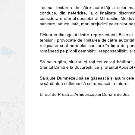
Tocmai limitarea de către autorități a celor m
conduce, din nefericire, la o finalitate discri
considerare efortul deosebit al Mitropoliei Moldove
sanitare, aduce, iată, mari prejudicii pelerinilor pa
Reluarea dialogului dintre reprezentanții Bisericii 
tensiunii provocate de limitarea de către autorități,
religioase și al normelor sanitare în timp de pan
românești pe pilonii demnității, responsabilității și s
Să ne rugăm, slujitori și toți cei ce ați bătătorit
Sfântul Dimitrie la București, ca și Sfântul Apostol 
Să ajute Dumnezeu să se găsească și acum cele mai
și sănătatea sufletească și trupească, a tuturor.
Biroul de Presă al Arhiepiscopiei Dunării de Jos