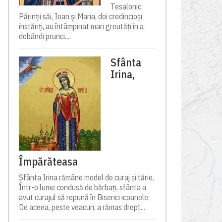
Tesalonic.
Părinții săi, Ioan și Maria, doi credincioși
înstăriți, au întâmpinat mari greutăți în a
dobândi prunci....
Sfânta
Irina,
Împărăteasa
Sfânta Irina rămâne model de curaj și tărie.
Într-o lume condusă de bărbați, sfânta a
avut curajul să repună în Biserici icoanele.
De aceea, peste veacuri, a rămas drept...