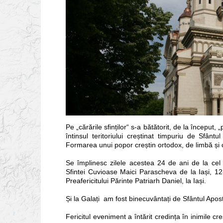
Pe „cărările sfinților“ s-a bătătorit, de la început, 
întinsul teritoriului creștinat timpuriu de Sfânt
Formarea unui popor creștin ortodox, de limbă și c
Se împlinesc zilele acestea 24 de ani de la ce
Sfintei Cuvioase Maici Parascheva de la Iași, 12-
Preafericitului Părinte Patriarh Daniel, la Iași.
Și la Galați am fost binecuvântați de Sfântul Aposto
Fericitul eveniment a întărit credința în inimile c