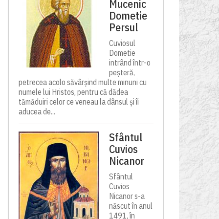
Mucenic
Dometie
Persul
Cuviosul
Dometie
intrând într-o
peșteră,
petrecea acolo săvârșind multe minuni cu
numele lui Hristos, pentru că dădea
tămăduiri celor ce veneau la dânsul și îi
aducea de...
Sfântul
Cuvios
Nicanor
Sfântul
Cuvios
Nicanor s-a
născut în anul
1491, în