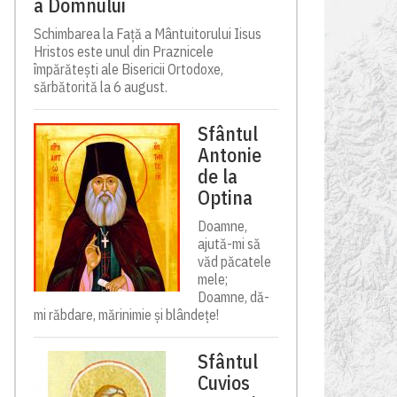
a Domnului
Schimbarea la Față a Mântuitorului Iisus
Hristos este unul din Praznicele
împărătești ale Bisericii Ortodoxe,
sărbătorită la 6 august.
Sfântul
Antonie
de la
Optina
Doamne,
ajută-mi să
văd păcatele
mele;
Doamne, dă-
mi răbdare, mărinimie şi blândeţe!
Sfântul
Cuvios