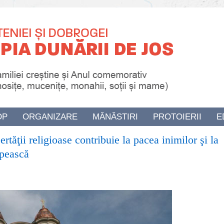
OP
ORGANIZARE
MĂNĂSTIRI
PROTOIERII
E
rtăţii religioase contribuie la pacea inimilor şi la
upească