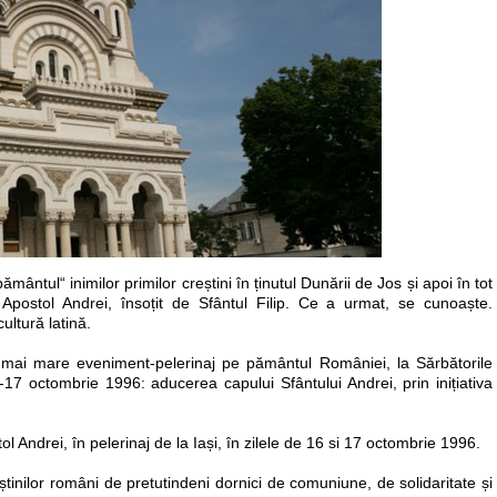
„pământul“ inimilor primilor creștini în ținutul Dunării de Jos și apoi în tot
ul Apostol Andrei, însoțit de Sfântul Filip. Ce a urmat, se cunoaște.
ultură latină.
l mai mare eveniment-pelerinaj pe pământul României, la Sărbătorile
17 octombrie 1996: aducerea capului Sfântului Andrei, prin inițiativa
l Andrei, în pelerinaj de la Iași, în zilele de 16 si 17 octombrie 1996.
reștinilor români de pretutindeni dornici de comuniune, de solidaritate și