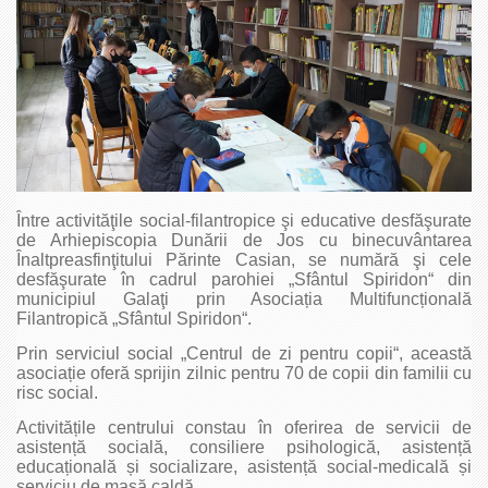
Între activităţile social-filantropice şi educative desfăşurate
de Arhiepiscopia Dunării de Jos cu binecuvântarea
Înaltpreasfinţitului Părinte Casian, se numără şi cele
desfăşurate în cadrul parohiei „Sfântul Spiridon“ din
municipiul Galaţi prin Asociația Multifuncțională
Filantropică „Sfântul Spiridon“.
Prin serviciul social „Centrul de zi pentru copii“, această
asociație oferă sprijin zilnic pentru 70 de copii din familii cu
risc social.
Activitățile centrului constau în oferirea de servicii de
asistență socială, consiliere psihologică, asistență
educațională și socializare, asistență social-medicală și
serviciu de masă caldă.