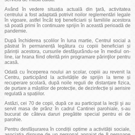
Având în vedere situația actuală din ţară, activitatea
centrului a fost adaptată potrivit noilor reglementări legale
în vigoare, astfel încât toţi beneficiarii și familiile acestora
să poată primi în continuare sprijin în această perioadă de
pandemie.
După închiderea școlilor în luna martie, Centrul social a
păstrat în permanență legătura cu copiii beneficiari și
părinții acestora, cursurile desfăşurându-se în mediul on-
line, iar hrana fiind oferită prin programare părinţilor pentru
acasă.
Odată cu începerea noului an școlar, copiii au revenit la
Centru, participând la activitățile de sprijin la teme și
recuperare școlară, după noile reguli de distanțare fizica,
de purtare a măștilor de protecție, de dezinfecție și aerisire
regulată a spațiilor.
Astăzi, cei 70 de copii, după ce au participat la lecţii şi au
servit masa de prânz în cadrul Cantinei parohiale, s-au
bucurat de câteva daruri pregătite special pentru ei de
parohie.
Pentru desfășurarea în condiții optime a activității sociale,
asociația dispune de un personal angajat de 8 persoane