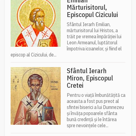
Mărturisitorul,
Episcopul Cizicului
Sfântul Ierarh Emilian,
mărturisitorul lui Hristos, a
trăit pe vremea împărăției lui
Leon Armeanul, luptătorul
împotriva icoanelor, și fiind el
episcop al Cizicului, de...
Sfântul Ierarh
Miron, Episcopul
Cretei
Pentru o viață îmbunătățită ca
aceasta a fost pus preot al
sfintei biserici a lui Dumnezeu
și învăța popoarele sfânta
bună credință și le întărea
spre nevoințele cele...