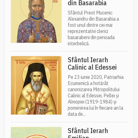
din Basarabia
Sfântul Preot Mucenic
Alexandru din Basarabia a
fost unul dintre cei mai
reprezentativi clerici
basarabeni din perioada
interbelică.
Sfântul Ierarh
Calinic al Edessei
Pe 23 iunie 2020, Patriarhia
Ecumenică a hotărât
canonizarea Mitropolitului
Calinic al Edessei, Pellei și
Almopiei (1919-1984) și
pomenirea lui în fiecare an la
data de...
Sfântul Ierarh
Emilian