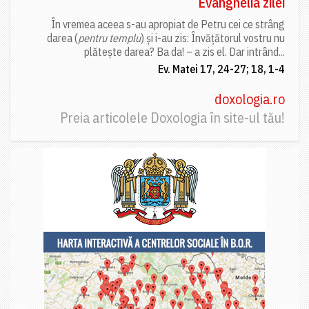
Evanghelia zilei
În vremea aceea s-au apropiat de Petru cei ce strâng
darea (
pentru templu
) și i-au zis: Învățătorul vostru nu
plătește darea? Ba da! – a zis el. Dar intrând...
Ev. Matei 17, 24-27; 18, 1-4
doxologia.ro
Preia articolele Doxologia în site-ul tău!