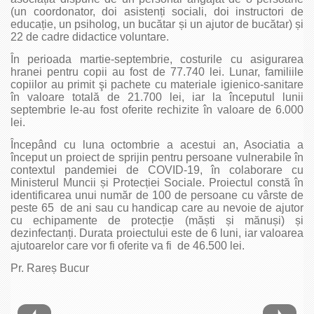
(un coordonator, doi asistenți sociali, doi instructori de
educație, un psiholog, un bucătar și un ajutor de bucătar) și
22 de cadre didactice voluntare.
În perioada martie-septembrie, costurile cu asigurarea
hranei pentru copii au fost de 77.740 lei. Lunar, familiile
copiilor au primit şi pachete cu materiale igienico-sanitare
în valoare totală de 21.700 lei, iar la începutul lunii
septembrie le-au fost oferite rechizite în valoare de 6.000
lei.
Începând cu luna octombrie a acestui an, Asociatia a
început un proiect de sprijin pentru persoane vulnerabile în
contextul pandemiei de COVID-19, în colaborare cu
Ministerul Muncii și Protecției Sociale. Proiectul constă în
identificarea unui număr de 100 de persoane cu vârste de
peste 65 de ani sau cu handicap care au nevoie de ajutor
cu echipamente de protecție (măști și mănuși) și
dezinfectanți. Durata proiectului este de 6 luni, iar valoarea
ajutoarelor care vor fi oferite va fi de 46.500 lei.
Pr. Rareș Bucur