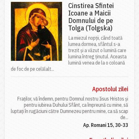
Cinstirea Sfintei
Icoane a Maicii
Domnului de pe
Tolga (Tolgska)
La miezul nopții, când toată
lumea dormea, sfântul s-a
trezit și a văzut o lumină care
lumina întreg ținutul. Aceasta
lumină venea de la o coloană
de foc de pe celălalt...
Apostolul zilei
Fraților, vă îndemn, pentru Domnul nostru Iisus Hristos și
pentru iubirea Duhului Sfânt, ca împreună cu mine, să
luptați în rugăciuni către Dumnezeu pentru mine, ca să scap
de...
Ap. Romani 15, 30-33