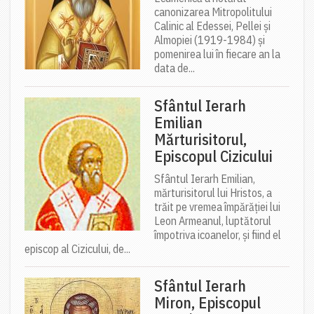
canonizarea Mitropolitului
Calinic al Edessei, Pellei și
Almopiei (1919-1984) și
pomenirea lui în fiecare an la
data de...
Sfântul Ierarh
Emilian
Mărturisitorul,
Episcopul Cizicului
Sfântul Ierarh Emilian,
mărturisitorul lui Hristos, a
trăit pe vremea împărăției lui
Leon Armeanul, luptătorul
împotriva icoanelor, și fiind el
episcop al Cizicului, de...
Sfântul Ierarh
Miron, Episcopul