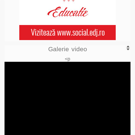
Galerie video
<p