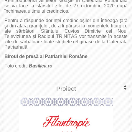
Reintroducerea Sfintelor Moaşte în Catedrala Patriarhală
se va face la sfârșitul zilei de 27 octombrie 2020 după
închinarea ultimului credincios.
Pentru a răspunde dorinței credincioșilor din întreaga ţară
şi din afara graniţelor, de a fi părtași la momentele liturgice
ale sărbătorii Sfântului Cuvios Dimitrie cel Nou,
Televiziunea și Radioul TRINITAS vor transmite în aceste
zile de sărbătoare toate slujbele religioase de la Catedrala
Patriarhală.
Biroul de presă al Patriarhiei Române
Foto credit:
Basilica.ro
Proiect