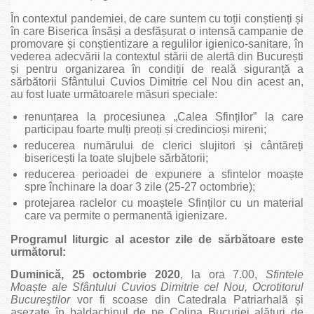
În contextul pandemiei, de care suntem cu toții conștienți și
în care Biserica însăși a desfășurat o intensă campanie de
promovare și conștientizare a regulilor igienico-sanitare, în
vederea adecvării la contextul stării de alertă din București
și pentru organizarea în condiții de reală siguranță a
sărbătorii Sfântului Cuvios Dimitrie cel Nou din acest an,
au fost luate următoarele măsuri speciale:
renunțarea la procesiunea „Calea Sfinților” la care
participau foarte mulți preoți și credincioși mireni;
reducerea numărului de clerici slujitori și cântăreți
bisericești la toate slujbele sărbătorii;
reducerea perioadei de expunere a sfintelor moaște
spre închinare la doar 3 zile (25-27 octombrie);
protejarea raclelor cu moaștele Sfinților cu un material
care va permite o permanentă igienizare.
Programul liturgic al acestor zile de sărbătoare este
următorul:
Duminică, 25 octombrie 2020
, la ora 7.00,
Sfintele
Moa
ște ale Sfântului Cuvios Dimitrie cel Nou, Ocrotitorul
Bucureştilor
vor fi scoase din Catedrala Patriarhală și
aşezate în baldachinul de pe Colina Bucuriei alături de