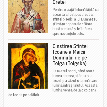
Cretei
Pentru o viață îmbunătățită ca
aceasta a fost pus preot al
sfintei biserici a lui Dumnezeu
și învăța popoarele sfânta
bună credință și le întărea
spre nevoințele cele...
Cinstirea Sfintei
Icoane a Maicii
Domnului de pe
Tolga (Tolgska)
La miezul nopții, când toată
lumea dormea, sfântul s-a
trezit și a văzut o lumină care
lumina întreg ținutul. Aceasta
lumină venea de la o coloană
de foc de pe celălalt...