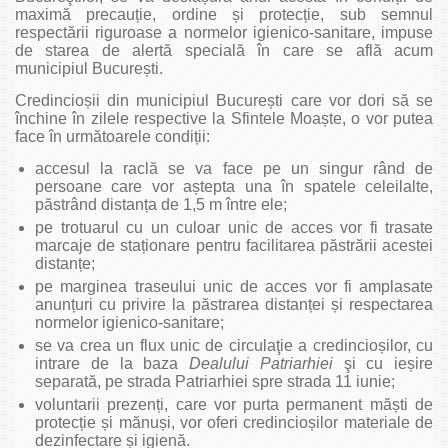
maximă precauție, ordine și protecție, sub semnul
respectării riguroase a normelor igienico-sanitare, impuse
de starea de alertă specială în care se află acum
municipiul București.
Credincioșii din municipiul București care vor dori să se
închine în zilele respective la Sfintele Moaște, o vor putea
face în următoarele condiții:
accesul la raclă se va face pe un singur rând de
persoane care vor aștepta una în spatele celeilalte,
păstrând distanța de 1,5 m între ele;
pe trotuarul cu un culoar unic de acces vor fi trasate
marcaje de staționare pentru facilitarea păstrării acestei
distanțe;
pe marginea traseului unic de acces vor fi amplasate
anunțuri cu privire la păstrarea distanței și respectarea
normelor igienico-sanitare;
se va crea un flux unic de circulaţie a credincioșilor, cu
intrare de la baza
Dealului Patriarhiei
şi cu ieșire
separată, pe strada Patriarhiei spre strada 11 iunie;
voluntarii prezenți, care vor purta permanent măști de
protecție și mănuși, vor oferi credincioșilor materiale de
dezinfectare și igienă.