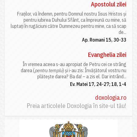
Apostolul zilei
Fraților, vă îndemn, pentru Domnul nostru Iisus Hristos și
pentru iubirea Duhului Sfânt, ca împreună cu mine, să
luptați în rugăciuni către Dumnezeu pentru mine, ca să scap
de...
Ap. Romani 15, 30-33
Evanghelia zilei
În vremea aceea s-au apropiat de Petru cei ce strâng
darea (
pentru templu
) și i-au zis: Învățătorul vostru nu
plătește darea? Ba da! – a zis el. Dar intrând...
Ev. Matei 17, 24-27; 18, 1-4
doxologia.ro
Preia articolele Doxologia în site-ul tău!