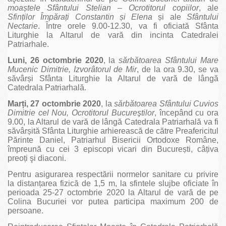
moa
ștele Sfântului Stelian – Ocrotitorul copiilor
, ale
Sfin
ților Împăra
ți Constantin
și Elena
și ale
Sfântului
Nectarie
. Între orele 9.00-12.30, va fi oficiată Sfânta
Liturghie la Altarul de vară din incinta Catedralei
Patriarhale.
Luni, 26 octombrie 2020
, la
sărbătoarea Sfântului Mare
Mucenic Dimitrie, Izvorâtorul de Mir
, de la ora 9.30, se va
săvârși Sfânta Liturghie la Altarul de vară de lângă
Catedrala Patriarhală.
Mar
ț
i, 27 octombrie 2020
, la
sărbătoarea Sfântului Cuvios
Dimitrie cel Nou, Ocrotitorul Bucureştilor
, începând cu ora
9.00, la Altarul de vară de lângă Catedrala Patriarhală va fi
săvârșită Sfânta Liturghie arhierească de către Preafericitul
Părinte Daniel, Patriarhul Bisericii Ortodoxe Române,
împreună cu cei 3 episcopi vicari din București, câțiva
preoți şi diaconi.
Pentru asigurarea respectării normelor sanitare cu privire
la distanțarea fizică de 1,5 m, la sfintele slujbe oficiate în
perioada 25-27 octombrie 2020 la Altarul de vară de pe
Colina Bucuriei vor putea participa maximum 200 de
persoane.