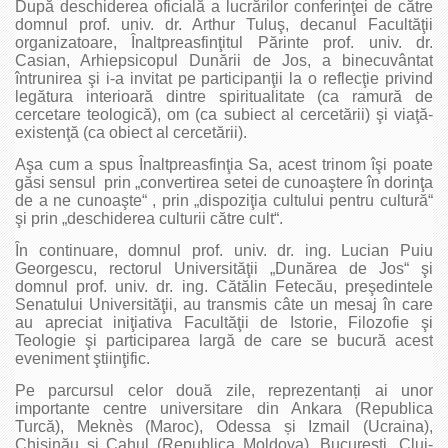
După deschiderea oficială a lucrărilor conferinţei de către
domnul prof. univ. dr. Arthur Tuluş, decanul Facultăţii
organizatoare, Înaltpreasfinţitul Părinte prof. univ. dr.
Casian, Arhiepsicopul Dunării de Jos, a binecuvântat
întrunirea şi i-a invitat pe participanţii la o reflecţie privind
legătura interioară dintre spiritualitate (ca ramură de
cercetare teologică), om (ca subiect al cercetării) şi viaţă-
existenţă (ca obiect al cercetării).
Aşa cum a spus Înaltpreasfinţia Sa, acest trinom îşi poate
găsi sensul prin „convertirea setei de cunoaştere în dorinţa
de a ne cunoaşte“ , prin „dispoziţia cultului pentru cultură“
şi prin „deschiderea culturii către cult“.
În continuare, domnul prof. univ. dr. ing. Lucian Puiu
Georgescu, rectorul Universităţii „Dunărea de Jos“ şi
domnul prof. univ. dr. ing. Cătălin Fetecău, preşedintele
Senatului Universităţii, au transmis câte un mesaj în care
au apreciat iniţiativa Facultăţii de Istorie, Filozofie şi
Teologie şi participarea largă de care se bucură acest
eveniment ştiinţific.
Pe parcursul celor două zile, reprezentanți ai unor
importante centre universitare din Ankara (Republica
Turcă), Meknès (Maroc), Odessa și Izmail (Ucraina),
Chișinău și Cahul (Republica Moldova), București, Cluj-