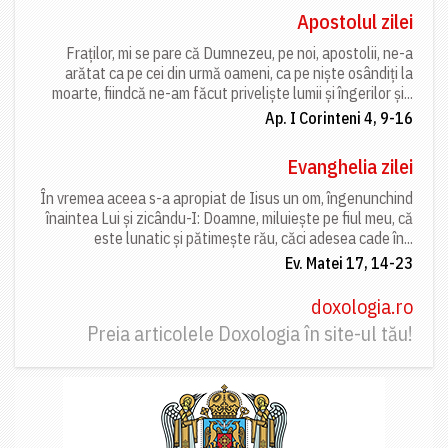
Apostolul zilei
Fraților, mi se pare că Dumnezeu, pe noi, apostolii, ne-a
arătat ca pe cei din urmă oameni, ca pe niște osândiți la
moarte, fiindcă ne-am făcut priveliște lumii și îngerilor și...
Ap. I Corinteni 4, 9-16
Evanghelia zilei
În vremea aceea s-a apropiat de Iisus un om, îngenunchind
înaintea Lui și zicându-I: Doamne, miluiește pe fiul meu, că
este lunatic și pătimește rău, căci adesea cade în...
Ev. Matei 17, 14-23
doxologia.ro
Preia articolele Doxologia în site-ul tău!