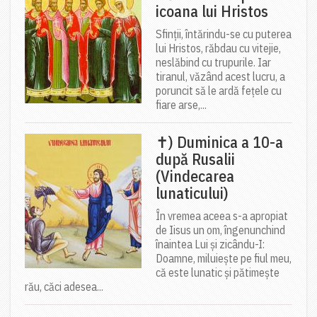
icoana lui Hristos
Sfinții, întărindu-se cu puterea
lui Hristos, răbdau cu vitejie,
neslăbind cu trupurile. Iar
tiranul, văzând acest lucru, a
poruncit să le ardă fețele cu
fiare arse,...
✝) Duminica a 10-a
după Rusalii
(Vindecarea
lunaticului)
În vremea aceea s-a apropiat
de Iisus un om, îngenunchind
înaintea Lui și zicându-I:
Doamne, miluiește pe fiul meu,
că este lunatic și pătimește
rău, căci adesea...