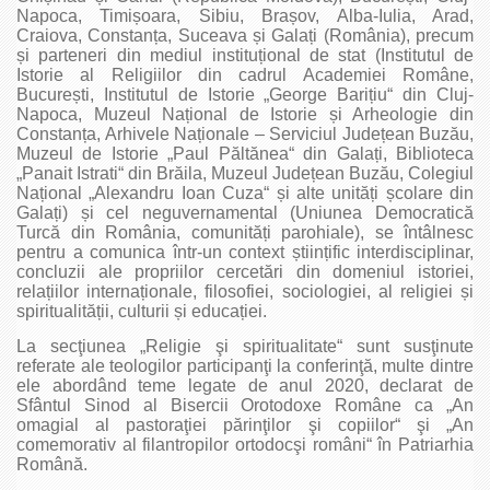
Napoca, Timișoara, Sibiu, Brașov, Alba-Iulia, Arad,
Craiova, Constanța, Suceava și Galați (România), precum
și parteneri din mediul instituțional de stat (Institutul de
Istorie al Religiilor din cadrul Academiei Române,
București, Institutul de Istorie „George Barițiu“ din Cluj-
Napoca, Muzeul Național de Istorie și Arheologie din
Constanța, Arhivele Naționale – Serviciul Județean Buzău,
Muzeul de Istorie „Paul Păltănea“ din Galați, Biblioteca
„Panait Istrati“ din Brăila, Muzeul Județean Buzău, Colegiul
Național „Alexandru Ioan Cuza“ și alte unități școlare din
Galați) și cel neguvernamental (Uniunea Democratică
Turcă din România, comunități parohiale), se întâlnesc
pentru a comunica într-un context științific interdisciplinar,
concluzii ale propriilor cercetări din domeniul istoriei,
relațiilor internaționale, filosofiei, sociologiei, al religiei și
spiritualității, culturii și educației.
La secţiunea „Religie şi spiritualitate“ sunt susţinute
referate ale teologilor participanţi la conferinţă, multe dintre
ele abordând teme legate de anul 2020, declarat de
Sfântul Sinod al Bisercii Orotodoxe Române ca „An
omagial al pastoraţiei părinţilor şi copiilor“ şi „An
comemorativ al filantropilor ortodocşi români“ în Patriarhia
Română.