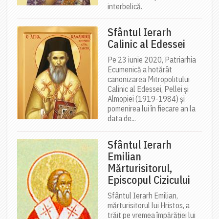
interbelică.
Sfântul Ierarh
Calinic al Edessei
Pe 23 iunie 2020, Patriarhia
Ecumenică a hotărât
canonizarea Mitropolitului
Calinic al Edessei, Pellei și
Almopiei (1919-1984) și
pomenirea lui în fiecare an la
data de...
Sfântul Ierarh
Emilian
Mărturisitorul,
Episcopul Cizicului
Sfântul Ierarh Emilian,
mărturisitorul lui Hristos, a
trăit pe vremea împărăției lui