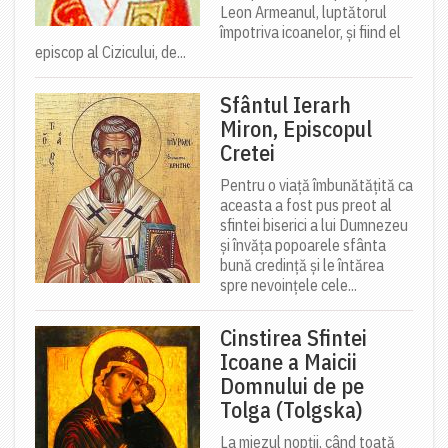
Leon Armeanul, luptătorul
împotriva icoanelor, și fiind el
episcop al Cizicului, de...
Sfântul Ierarh
Miron, Episcopul
Cretei
Pentru o viață îmbunătățită ca
aceasta a fost pus preot al
sfintei biserici a lui Dumnezeu
și învăța popoarele sfânta
bună credință și le întărea
spre nevoințele cele...
Cinstirea Sfintei
Icoane a Maicii
Domnului de pe
Tolga (Tolgska)
La miezul nopții, când toată