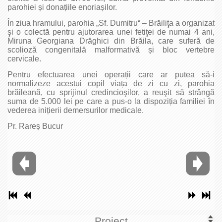
parohiei și donațiile enoriașilor.
În ziua hramului, parohia „Sf. Dumitru“ – Brăiliţa a organizat
şi o colectă pentru ajutorarea unei fetiţei de numai 4 ani,
Miruna Georgiana Drăghici din Brăila, care suferă de
scolioză congenitală malformativă și bloc vertebre
cervicale.
Pentru efectuarea unei operații care ar putea să-i
normalizeze acestui copil viața de zi cu zi, parohia
brăileană, cu sprijinul credincioşilor, a reuşit să strângă
suma de 5.000 lei pe care a pus-o la dispoziția familiei în
vederea inițierii demersurilor medicale.
Pr. Rareș Bucur
Proiect