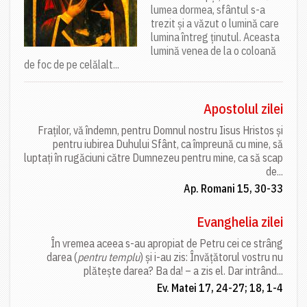
lumea dormea, sfântul s-a
trezit și a văzut o lumină care
lumina întreg ținutul. Aceasta
lumină venea de la o coloană
de foc de pe celălalt...
Apostolul zilei
Fraților, vă îndemn, pentru Domnul nostru Iisus Hristos și
pentru iubirea Duhului Sfânt, ca împreună cu mine, să
luptați în rugăciuni către Dumnezeu pentru mine, ca să scap
de...
Ap. Romani 15, 30-33
Evanghelia zilei
În vremea aceea s-au apropiat de Petru cei ce strâng
darea (
pentru templu
) și i-au zis: Învățătorul vostru nu
plătește darea? Ba da! – a zis el. Dar intrând...
Ev. Matei 17, 24-27; 18, 1-4