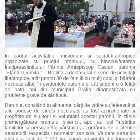
În cadrul activităților misionare și social-filantropice
organizate cu prilejul hramului, cu binecuvântarea
Înaltpreasfințitului Părinte Arhiepiscop Casian, parohia
„Sfântul Dumitru“ – Brăilița a desfășurat o serie de activităţi
filantropice, atât pentru 30 de familii cu mulţi copii și bătrâni
nevoiaşi aflaţi în evidenţele parohiale, cât şi pentru o fetiţă
de patru ani din municipiul Brăila, diagnosticată cu
probleme grave de sănătate.
Darurile, constând în alimente, cărţi de zidire sufletească și
alte poduse de strictă necesitate au fost achiziționate și
pregătite de slujitorii și voluntarii acestei parohii, în zilele
premergătoare hramului bisericii, apoi au fost împărțite
familiilor și persoanelor vârstnice, acordându-se o atenţie
deosebită respectării normelor sanitare. Valoare darurilor
oferite a fost de 1.700 lei, sumă provenită din fondurile