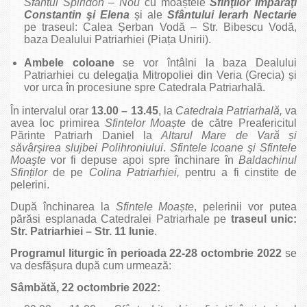
Sfântul Spiridon – Nou
cu moaștele
Sfinţilor Împăraţi
Constantin şi Elena
și ale
Sfântului Ierarh Nectarie
pe traseul: Calea Șerban Vodă – Str. Bibescu Vodă,
baza Dealului Patriarhiei (Piața Unirii).
Ambele coloane
se vor întâlni la baza Dealului
Patriarhiei cu delegația Mitropoliei din Veria (Grecia) și
vor urca în procesiune spre Catedrala Patriarhală.
În intervalul orar
13.00 – 13.45
, la
Catedrala Patriarhală,
va
avea loc primirea
Sfintelor Moa
ște
de către Preafericitul
Părinte Patriarh Daniel la
Altarul Mare de Vară
și
săvâr
șirea slujbei Polihroniului
.
Sfintele Icoane şi Sfintele
Moaşte
vor fi depuse apoi spre închinare în
Baldachinul
Sfin
ților
de pe
Colina Patriarhiei,
pentru a fi cinstite de
pelerini.
După închinarea la
Sfintele Moa
ște
, pelerinii vor putea
părăsi esplanada Catedralei Patriarhale pe
traseul unic:
Str.
Patriarhiei – Str. 11 Iunie
.
Programul liturgic în perioada
22-28 octombrie 2022
se
va desfășura după cum urmează:
Sâmbătă, 22 octombrie 2022: