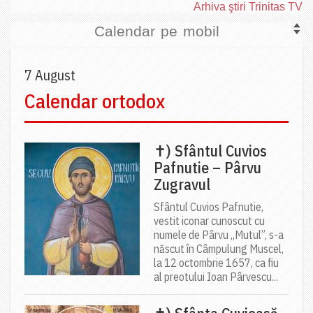
Arhiva ştiri Trinitas TV
Calendar pe mobil
7 August
Calendar ortodox
✝) Sfântul Cuvios
Pafnutie – Pârvu
Zugravul
Sfântul Cuvios Pafnutie,
vestit iconar cunoscut cu
numele de Pârvu „Mutul”, s-a
născut în Câmpulung Muscel,
la 12 octombrie 1657, ca fiu
al preotului Ioan Pârvescu...