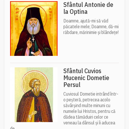
Sfântul Antonie de
la Optina
Doamne, ajută-mi să văd
păcatele mele; Doamne, dă-mi
răbdare, mărinimie şi blândeţe!
Sfântul Cuvios
Mucenic Dometie
Persul
Cuviosul Dometie intrând într-
o peșteră, petrecea acolo
săvârșind multe minuni cu
numele lui Hristos, pentru că
dădea tămăduiri celor ce
veneau la dânsul și îi aducea
de...