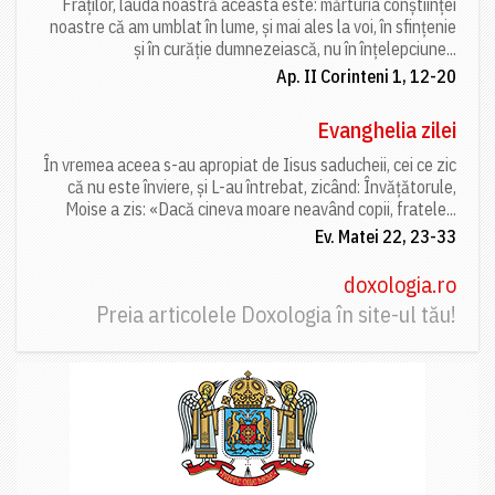
Fraților, lauda noastră aceasta este: mărturia conștiinței
noastre că am umblat în lume, și mai ales la voi, în sfințenie
și în curăție dumnezeiască, nu în înțelepciune...
Ap. II Corinteni 1, 12-20
Evanghelia zilei
În vremea aceea s-au apropiat de Iisus saducheii, cei ce zic
că nu este înviere, și L-au întrebat, zicând: Învățătorule,
Moise a zis: «Dacă cineva moare neavând copii, fratele...
Ev. Matei 22, 23-33
doxologia.ro
Preia articolele Doxologia în site-ul tău!