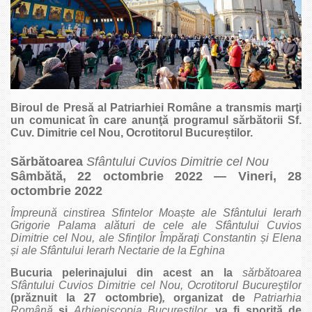
Biroul de Presă al Patriarhiei Române a transmis marţi
un comunicat în care anunţă programul sărbătorii Sf.
Cuv. Dimitrie cel Nou, Ocrotitorul Bucure
știlor.
Sărbătoarea
Sfântului Cuvios Dimitrie cel Nou
Sâmbătă, 22 octombrie 2022 — Vineri, 28
octombrie 2022
Împreună cinstirea Sfintelor Moa
ș
te ale Sfântului Ierarh
Grigorie Palama alături de cele ale Sfântului Cuvios
Dimitrie cel Nou, ale Sfinţilor Împăraţi Constantin
ș
i Elena
ș
i ale Sfântului Ierarh Nectarie de la Eghina
Bucuria pelerinajului din acest an la
sărbătoarea
Sfântului Cuvios Dimitrie cel Nou, Ocrotitorul Bucureştilor
(prăznuit la 27 octombrie)
,
organizat de
Patriarhia
Română
şi
Arhiepiscopia Bucureştilor,
va fi sporită de