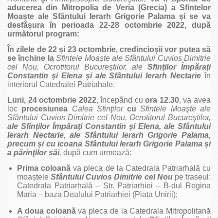
aducerea din Mitropolia de Veria (Grecia) a Sfintelor
Moa
ș
te ale Sfântului Ierarh Grigorie Palama
ș
i se va
desfă
ș
ura în perioada 22-28 octombrie 2022, după
următorul program:
În zilele de 22
ș
i 23 octombrie, credincio
ș
ii vor putea să
se închine la
Sfintele Moaşte ale Sfântului
Cuvios Dimitrie
cel Nou, Ocrotitorul Bucureştilor, ale
Sfinţilor Împăraţi
Constantin
ș
i Elena
ș
i ale Sfântului Ierarh Nectarie
în
interiorul Catedralei Patriahale.
Luni, 24 octombrie 2022
, începând cu
ora
12.30
, va avea
loc
procesiunea
Calea Sfinţilor
cu
Sfintele Moaşte ale
Sfântului
Cuvios Dimitrie cel Nou, Ocrotitorul Bucureştilor,
ale
Sfinţilor Împăraţi Constantin
ș
i Elena, ale Sfântului
Ierarh Nectarie, ale Sfântului Ierarh Grigorie Palama,
precum
ș
i cu icoana Sfântului Ierarh Grigorie Palama
ș
i
a părinţilor săi
,
după cum urmează:
Prima coloană
va pleca de la Catedrala Patriarhală cu
moaștele
Sfântului Cuvios Dimitrie cel Nou
pe traseul:
Catedrala Patriarhală – Str. Patriarhiei – B-dul Regina
Maria – baza Dealului Patriarhiei (Piața Unirii);
A doua coloană
va pleca de la Catedrala Mitropolitană