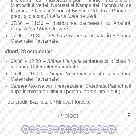
Mitropolitul Veriei, Naousei și Kampaniei, înconjurați de
Ierarhi ai Sfântului Sinod al Bisericii Ortodoxe Române,
preoți și diaconi, în
Altarul Mare de Vară
;
07:30 – 11:30 – distribuirea pachetelor cu Anafură,
lângă
Altarul Mare de Vară
;
17:00 – 21:30 –
Slujba Privegherii
oficiată în
interiorul
Catedralei Patriarhale.
Vineri, 28 octombrie:
09:30 – 12:30 –
Sfânta Liturghie
arhierească oficiată în
interiorul Catedralei Patriarhale;
16:00 – 18:00 –
Slujba Vecerniei
oficiată în interiorul
Catedralei Patriarhale;
Sfintele Moa
ște
vor fi reașezate în Catedrala Patriarhală
după închinarea ultimului pelerin (aprox. ora 22:00).
Foto credit: Basilica.ro / Mircea Florescu
Proiect