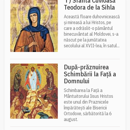
✝) Sfânta Cuvioasă
Teodora de la Sihla
Această floare duhovnicească
și mireasă a lui Hristos, pe
care a odrăslit-o pământul
binecuvântat al Moldovei, s-a
născut pe la jumătatea
secolului al XVII-lea, în satul...
După-prăznuirea
Schimbării la Față a
Domnului
Schimbarea la Față a
Mântuitorului Iisus Hristos
este unul din Praznicele
împărătești ale Bisericii
Ortodoxe, sărbătorită la 6
august.