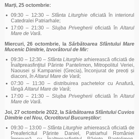
Mar
ți, 25 octombrie:
09:30 – 12:30 –
Sfânta Liturghie
oficiată în interiorul
Catedralei Patriarhale;
17:00 – 21:30 –
Slujba Privegherii
oficiată în
Altarul
Mare de Vară
.
Miercuri, 26 octombrie, la
Sărbătoarea
Sfântului Mare
Mucenic Dimitrie, Izvorâtorul de Mir:
09:30 – 12:30 –
Sfânta Liturghie
arhierească oficiată de
Înaltpreasfinţitul Părinte Pantelimon, Mitropolitul Veriei,
Naousei și Kampaniei (Grecia), înconjurat de preoți și
diaconi,
în Altarul Mare de Vară
;
07:30 – 11:30 – distribuirea pachetelor cu Anafură,
lângă
Altarul Mare de Vară
;
17:00 – 21:30 –
Slujba Privegherii
oficiată în
Altarul
Mare de Vară
.
Joi, 27 octombrie 2022, la
Sărbătoarea Sfântului Cuvios
Dimitrie cel Nou, Ocrotitorul Bucureştilor
:
09:30 – 13:00 –
Sfânta Liturghie
arhierească oficiată de
Preafericitul Părinte Daniel, Patriarhul României
împreună cu Înaltpreasfinţitul Părinte Pantelimon,