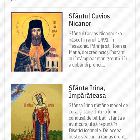
Sfântul Cuvios
Nicanor
Sfântul Cuvios Nicanor s-a
născut în anul 1491, în
Tesalonic. Părinții săi, Ioan și
Maria, doi credincioși înstăriți,
au întâmpinat mari greutăți în
a dobândi prunci....
Sfânta Irina,
Împărăteasa
Sfânta Irina rămâne model de
curaj și tărie. Într-o lume
condusă de bărbați, sfânta a
avut curajul să repună în
Biserici icoanele. De aceea,
peste veacuri, a rămas drept...