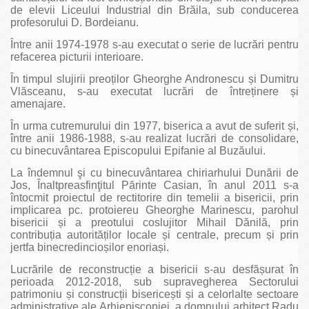
de elevii Liceului Industrial din Brăila, sub conducerea
profesorului D. Bordeianu.
Între anii 1974-1978 s-au executat o serie de lucrări pentru
refacerea picturii interioare.
În timpul slujirii preoților Gheorghe Andronescu și Dumitru
Vlăsceanu, s-au executat lucrări de întreținere și
amenajare.
În urma cutremurului din 1977, biserica a avut de suferit și,
între anii 1986-1988, s-au realizat lucrări de consolidare,
cu binecuvântarea Episcopului Epifanie al Buzăului.
La îndemnul şi cu binecuvântarea chiriarhului Dunării de
Jos, Înaltpreasfinţitul Părinte Casian, în anul 2011 s-a
întocmit proiectul de rectitorire din temelii a bisericii, prin
implicarea pc. protoiereu Gheorghe Marinescu, parohul
bisericii și a preotului coslujitor Mihail Dănilă, prin
contribuția autorităților locale și centrale, precum și prin
jertfa binecredincioșilor enoriași.
Lucrările de reconstrucție a bisericii s-au desfășurat în
perioada 2012-2018, sub supravegherea Sectorului
patrimoniu și construcții bisericești și a celorlalte sectoare
administrative ale Arhiepiscopiei, a domnului arhitect Radu