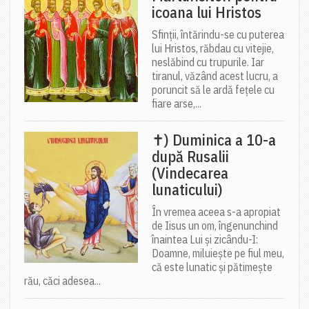
icoana lui Hristos
Sfinții, întărindu-se cu puterea
lui Hristos, răbdau cu vitejie,
neslăbind cu trupurile. Iar
tiranul, văzând acest lucru, a
poruncit să le ardă fețele cu
fiare arse,...
✝) Duminica a 10-a
după Rusalii
(Vindecarea
lunaticului)
În vremea aceea s-a apropiat
de Iisus un om, îngenunchind
înaintea Lui și zicându-I:
Doamne, miluiește pe fiul meu,
că este lunatic și pătimește
rău, căci adesea...