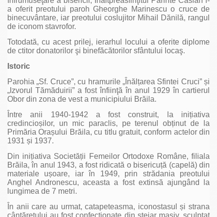
înfrumuseţare a bisericii, Înaltpreasfinţitul Părinte Casian i-
a oferit preotului paroh Gheorghe Marinescu o cruce de
binecuvântare, iar preotului coslujitor Mihail Dănilă, rangul
de iconom stavrofor.
Totodată, cu acest prilej, ierarhul locului a oferite diplome
de ctitor donatorilor şi binefăcătorilor sfântului locaş.
Istoric
Parohia „Sf. Cruce”, cu hramurile „Înălțarea Sfintei Cruci” și
„Izvorul Tămăduirii” a fost înfiinţă în anul 1929 în cartierul
Obor din zona de vest a municipiului Brăila.
Între anii 1940-1942 a fost construit, la inițiativa
credincioșilor, un mic paraclis, pe terenul obținut de la
Primăria Orașului Brăila, cu titlu gratuit, conform actelor din
1931 și 1937.
Din inițiativa Societății Femeilor Ortodoxe Române, filiala
Brăila, în anul 1943, a fost ridicată o bisericuță (capelă) din
materiale ușoare, iar în 1949, prin strădania preotului
Anghel Andronescu, aceasta a fost extinsă ajungând la
lungimea de 7 metri.
În anii care au urmat, catapeteasma, iconostasul și strana
cântărețului au fost confecționate din stejar masiv, sculptat