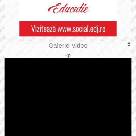
Galerie video
<p