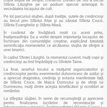
După slujba de sfinţire, chiriarhul Dunării de Jos a oficiat
Sfânta Liturghie pe un podium special amenajat în
vecinătatea locaşului de cult.
Pe tot parcursul slujbei, după tradiţie, sutele de credincioşi
au trecut prin Sfântul Altar şi au sărutat Sfânta Cruce,
Sfânta Evanghelie şi Sfânta Masă.
În cuvântul de învăţătură rostit cu acest prilej,
Înaltpreasfinţia Sa a vorbit despre importanţa locaşului de
închinare din comunităţile creştine, explicând totodată
semnificaţia momentelor ce alcătuiesc slujba de sfinţire a
unei biserici.
În cadrul Sfintei Liturghii, la momentul cuvenit, mulţi copii şi
credincioşi au fost împărtăşiţi cu Sfintele Taine.
La final, ierarhul locului a mulţumit organizatorilor şi
credincioşilor pentru evenimentul duhovnicesc de astăzi şi
a apreciat dragostea, credinţa şi evlavia manifestate faţă
de Sfânta Cruce, de Maica Domnului şi de sfinţii lui
Dumnezeu, mulţi dintre aceştia binefăcători şi ocrotitori ai
românilor.
La sfârşitul slujbei, în semn de recunoştinţă şi apreciere
pentru finalizarea lucrărilor de reconstrucţie şi