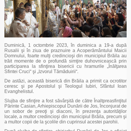
Duminică, 1 octombrie 2023, în duminica a 19-a după
Rusalii şi în ziua de praznuire a Acoperământului Maicii
Domnului, foarte mulţi credincioşi din municipiul Brăila au
trăit momente de o profundă simţire duhovnicească prin
participarea la sfinţirea bisericii cu hramurile „Înălţarea
Sfintei Cruci“ şi „Izvorul Tămăduirii“.
De astăzi, această biserică din Brăila a primit ca ocrotitor
ceresc şi pe Apostolul şi Teologul Iubiri, Sfântul Ioan
Evanghelistul.
Slujba de sfinţire a fost săvârşită de către Înaltpreasfinţitul
Părinte Casian, Arhiepiscopul Dunării de Jos, înconjurat de
un sobor de preoţi şi diaconi, în prezenţa autorităţilor
locale, a multor credincioşi din municipiul Brăila, precum şi
a multor copii de la şcolile din cuprinsul acestei parohii.