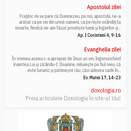
Apostolul zilei
Fraților, mi se pare că Dumnezeu, pe noi, apostolii, ne-a
arătat ca pe cei din urmă oameni, ca pe niște osândiți la
moarte, fiindcă ne-am făcut priveliște lumii și îngerilor și...
Ap. I Corinteni 4, 9-16
Evanghelia zilei
În vremea aceea s-a apropiat de Iisus un om, îngenunchind
înaintea Lui și zicându-I: Doamne, miluiește pe fiul meu, că
este lunatic și pătimește rău, căci adesea cade în...
Ev. Matei 17, 14-23
doxologia.ro
Preia articolele Doxologia în site-ul tău!