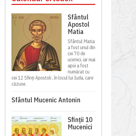
Sfântul
Apostol
Matia
Sfântul Matia
a fost unul din
cei 70 de
ucenici, iar mai
apoi a fost
numărat cu
cei 12 Sfinți Apostoli , în locul lui Iuda, care
căzuse.
Sfântul Mucenic Antonin
Sfinții 10
Mucenici