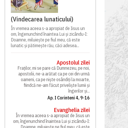
(Vindecarea lunaticului)
În vremea aceea s-a apropiat de Iisus un
om, îngenunchind înaintea Lui și zicându-I:
Doamne, miluiește pe fiul meu, că este
lunatic și pătimește rău, căci adesea...
Apostolul zilei
Fraților, mi se pare că Dumnezeu, pe noi,
apostolii, ne-a arătat ca pe cei din urmă
oameni, ca pe niște osândiți la moarte,
fiindcă ne-am făcut priveliște lumii și
îngerilor și...
Ap. I Corinteni 4, 9-16
Evanghelia zilei
În vremea aceea s-a apropiat de Iisus un
om, îngenunchind înaintea Lui și zicându-I:
Doamne, miluiește pe fiul meu, că este