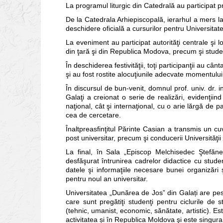
La programul liturgic din Catedrală au participat pr
De la Catedrala Arhiepiscopală, ierarhul a mers la
deschidere oficială a cursurilor pentru Universitat
La eveniment au participat autorităţi centrale şi lo
din ţară şi din Republica Modova, precum şi studen
În deschiderea festivităţii, toţi participanţii au 
şi au fost rostite alocuţiunile adecvate momentulu
În discursul de bun-venit, domnul prof. univ. dr. 
Galaţi a creionat o serie de realizări, evidenţii
naţional, cât şi internaţional, cu o arie lărgă de p
cea de cercetare.
Înaltpreasfinţitul Părinte Casian a transmis un cu
post universitar, precum şi conducerii Universităţii
La final, în Sala „Episcop Melchisedec Ştefănes
desfăşurat întrunirea cadrelor didactice cu studen
datele şi informaţiile necesare bunei organizări 
pentru noul an universitar.
Universitatea „Dunărea de Jos” din Galați are pest
care sunt pregătiţi studenţi pentru ciclurile de 
(tehnic, umanist, economic, sănătate, artistic). Es
activitatea și în Republica Moldova şi este singura