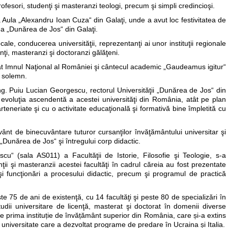
ofesori, studenţi şi masteranzi teologi, precum şi simpli credincioşi.
 Aula „Alexandru Ioan Cuza“ din Galaţi, unde a avut loc festivitatea de
ea „Dunărea de Jos“ din Galaţi.
cale, conducerea universităţii, reprezentanţi ai unor instituţii regionale
ţi, masteranzi şi doctoranzi gălăţeni.
cântat Imnul Naţional al României şi cântecul academic „Gaudeamus igitur“
i solemn.
ing. Puiu Lucian Georgescu, rectorul Universităţii „Dunărea de Jos“ din
nd evoluţia ascendentă a acestei universităţi din România, atât pe plan
arteneriate şi cu o activitate educaţională şi formativă bine împletită cu
vânt de binecuvântare tuturor cursanţilor învăţământului universitar şi
 „Dunărea de Jos“ şi întregului corp didactic.
cu“ (sala AS011) a Facultăţii de Istorie, Filosofie şi Teologie, s-a
ţii şi masteranzii acestei facultăţi în cadrul căreia au fost prezentate
şi funcţionări a procesului didactic, precum şi programul de practică
e 75 de ani de existenţă, cu 14 facultăţi şi peste 80 de specializări în
studii universitare de licenţă, masterat şi doctorat în domenii diverse
te prima instituție de învățământ superior din România, care și-a extins
 universitate care a dezvoltat programe de predare în Ucraina și Italia.