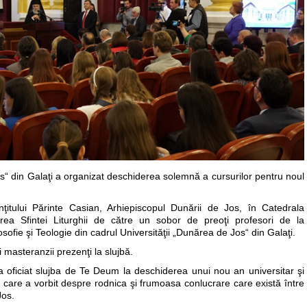
s“ din Galaţi a organizat deschiderea solemnă a cursurilor pentru noul
nţitului Părinte Casian, Arhiepiscopul Dunării de Jos, în Catedrala
irea Sfintei Liturghii de către un sobor de preoţi profesori de la
osofie şi Teologie din cadrul Universităţii „Dunărea de Jos“ din Galaţi.
i masteranzii prezenţi la slujbă.
a oficiat slujba de Te Deum la deschiderea unui nou an universitar şi
n care a vorbit despre rodnica şi frumoasa conlucrare care există între
Jos.