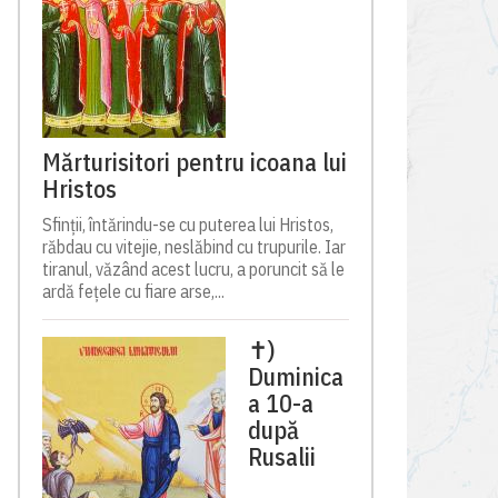
Mărturisitori pentru icoana lui
Hristos
Sfinții, întărindu-se cu puterea lui Hristos,
răbdau cu vitejie, neslăbind cu trupurile. Iar
tiranul, văzând acest lucru, a poruncit să le
ardă fețele cu fiare arse,...
✝)
Duminica
a 10-a
după
Rusalii