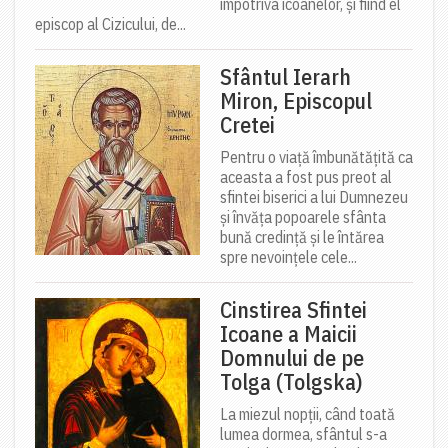
împotriva icoanelor, și fiind el
episcop al Cizicului, de...
Sfântul Ierarh
Miron, Episcopul
Cretei
Pentru o viață îmbunătățită ca
aceasta a fost pus preot al
sfintei biserici a lui Dumnezeu
și învăța popoarele sfânta
bună credință și le întărea
spre nevoințele cele...
Cinstirea Sfintei
Icoane a Maicii
Domnului de pe
Tolga (Tolgska)
La miezul nopții, când toată
lumea dormea, sfântul s-a