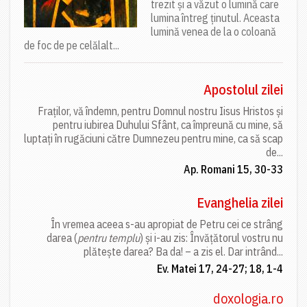
trezit și a văzut o lumină care
lumina întreg ținutul. Aceasta
lumină venea de la o coloană
de foc de pe celălalt...
Apostolul zilei
Fraților, vă îndemn, pentru Domnul nostru Iisus Hristos și
pentru iubirea Duhului Sfânt, ca împreună cu mine, să
luptați în rugăciuni către Dumnezeu pentru mine, ca să scap
de...
Ap. Romani 15, 30-33
Evanghelia zilei
În vremea aceea s-au apropiat de Petru cei ce strâng
darea (
pentru templu
) și i-au zis: Învățătorul vostru nu
plătește darea? Ba da! – a zis el. Dar intrând...
Ev. Matei 17, 24-27; 18, 1-4
doxologia.ro