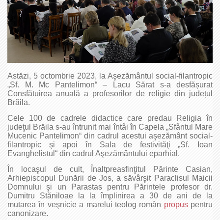
Astăzi, 5 octombrie 2023, la Aşezământul social-filantropic
„Sf. M. Mc Pantelimon“ – Lacu Sărat s-a desfășurat
Consfătuirea anuală a profesorilor de religie din județul
Brăila.
Cele 100 de cadrele didactice care predau Religia în
judeţul Brăila s-au întrunit mai întâi în Capela „Sfântul Mare
Mucenic Pantelimon“ din cadrul acestui aşezământ social-
filantropic şi apoi în Sala de festivităţi „Sf. Ioan
Evanghelistul“ din cadrul Aşezământului eparhial.
În locaşul de cult, Înaltpreasfinţitul Părinte Casian,
Arhiepiscopul Dunării de Jos, a săvârşit Paraclisul Maicii
Domnului şi un Parastas pentru Părintele profesor dr.
Dumitru Stăniloae la la împlinirea a 30 de ani de la
mutarea în veşnicie a marelui teolog român
propus
pentru
canonizare.