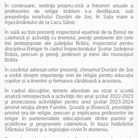
În continuare, sedinţa propriu-zisă a întrunirii anuale a
profesorilor de religie brăileni s-a desfăşurat, sub
preşedinţia ierarhului Dunării de Jos, în Sala mare a
Aşezământului de la Lacu Sărat.
În sală au fost prezenţi inspectorul eparhial de la Biroul de
cateheză şi activităţi cu tineretul, preoţii protoierei din cele
trei protopopiate ale judeţului Brăila, inspectorul pentru
disciplina Religie în cadrul Inspectoratului Şcolar Judeţena
Brăila, precum şi preoţi, profesori şi elevi din municipiul
Brăila
În cuvântul adresat celor prezenţi, chiriarhul Dunării de Jos
a vorbit despre importanţa orei de religie pentru educația
copiilor și a tinerilor şi formarea sănătoasă a acestora.
În cadrul discuţiilor, temele abordate au vizat o scurtă
analiză retrospectivă a activităţii din anul şcolar 2022-2023
şi proiectarea activităţilor pentru anul şcolar 2023-2024
privind relaţia dintre Familie, Şcoală şi Biserică, priorităţile
privind ora de religie, precum şi implicarea profesorilor de
religie în parteneriatele educaţionale dintre parohii şi
şcoli/licee şi programele catehetice, în baza hotărârilor
Sfântului Sinod şi a legislaţiei civile în domeniu.