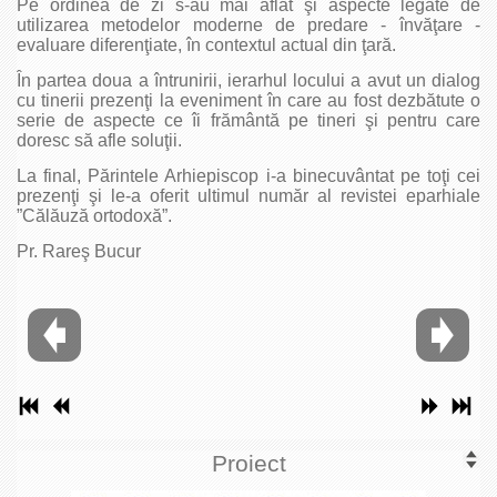
Pe ordinea de zi s-au mai aflat şi aspecte legate de
utilizarea metodelor moderne de predare - învăţare -
evaluare diferenţiate, în contextul actual din ţară.
În partea doua a întrunirii, ierarhul locului a avut un dialog
cu tinerii prezenţi la eveniment în care au fost dezbătute o
serie de aspecte ce îi frământă pe tineri şi pentru care
doresc să afle soluţii.
La final, Părintele Arhiepiscop i-a binecuvântat pe toţi cei
prezenţi şi le-a oferit ultimul număr al revistei eparhiale
”Călăuză ortodoxă”.
Pr. Rareş Bucur
Proiect