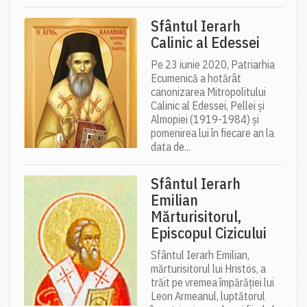
Sfântul Ierarh
Calinic al Edessei
Pe 23 iunie 2020, Patriarhia
Ecumenică a hotărât
canonizarea Mitropolitului
Calinic al Edessei, Pellei și
Almopiei (1919-1984) și
pomenirea lui în fiecare an la
data de...
Sfântul Ierarh
Emilian
Mărturisitorul,
Episcopul Cizicului
Sfântul Ierarh Emilian,
mărturisitorul lui Hristos, a
trăit pe vremea împărăției lui
Leon Armeanul, luptătorul