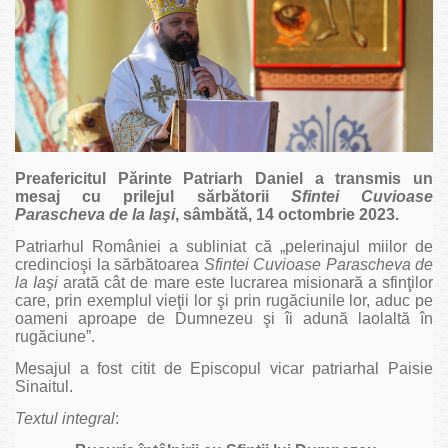
Preafericitul Părinte Patriarh Daniel a transmis un
mesaj cu prilejul sărbătorii
Sfintei Cuvioase
Parascheva de la Iaşi
, sâmbătă, 14 octombrie 2023.
Patriarhul României a subliniat că „pelerinajul miilor de
credincioşi la sărbătoarea
Sfintei Cuvioase Parascheva de
la Iaşi
arată cât de mare este lucrarea misionară a sfinţilor
care, prin exemplul vieţii lor şi prin rugăciunile lor, aduc pe
oameni aproape de Dumnezeu şi îi adună laolaltă în
rugăciune”.
Mesajul a fost citit de Episcopul vicar patriarhal Paisie
Sinaitul.
Textul integral
: