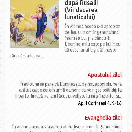
după Rusalii
(Vindecarea
lunaticului)
În vremea aceea s-a apropiat
de Iisus un om, îngenunchind
înaintea Lui și zicându-I:
Doamne, miluiește pe fiul meu,
că este lunatic și pătimește
rău, căci adesea...
Apostolul zilei
Fraților, mi se pare că Dumnezeu, pe noi, apostolii, ne-a
arătat ca pe cei din urmă oameni, ca pe niște osândiți la
moarte, fiindcă ne-am făcut priveliște lumii și îngerilor și...
Ap. I Corinteni 4, 9-16
Evanghelia zilei
În vremea aceea s-a apropiat de Iisus un om, îngenunchind