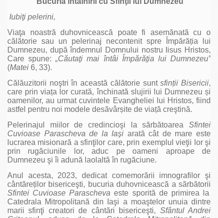
Bucuria întâlnirii cu Sfinţii lui Dumnezeu
Iubiţi pelerini,
Viaţa noastră duhovnicească poate fi asemănată cu o
călătorie sau un pelerinaj necontenit spre Împărăția lui
Dumnezeu, după îndemnul Domnului nostru Iisus Hristos,
Care spune:
„Căutaţi mai întâi Împărăţia lui Dumnezeu”
(
Matei
6, 33).
Călăuzitorii noştri în această călătorie sunt
sfinții Bisericii
,
care prin viața lor curată, închinată slujirii lui Dumnezeu și
oamenilor, au urmat cuvintele Evangheliei lui Hristos, fiind
astfel pentru noi modele desăvârșite de viață creştină.
Pelerinajul miilor de credincioşi la sărbătoarea
Sfintei
Cuvioase Parascheva de la Iaşi
arată cât de mare este
lucrarea misionară a sfinţilor care, prin exemplul vieţii lor şi
prin rugăciunile lor, aduc pe oameni aproape de
Dumnezeu şi îi adună laolaltă în rugăciune.
Anul acesta, 2023, dedicat comemorării imnografilor şi
cântăreților bisericeşti, bucuria duhovnicească a sărbătorii
Sfintei Cuvioase Parascheva
este sporită de primirea la
Catedrala Mitropolitană din Iaşi a moaştelor unuia dintre
marii sfinţi creatori de cântări bisericeşti,
Sfântul Andrei