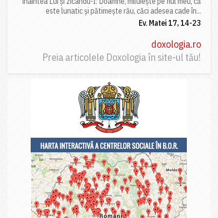
înaintea Lui și zicându-I: Doamne, miluiește pe fiul meu, că
este lunatic și pătimește rău, căci adesea cade în...
Ev. Matei 17, 14-23
doxologia.ro
Preia articolele Doxologia în site-ul tău!