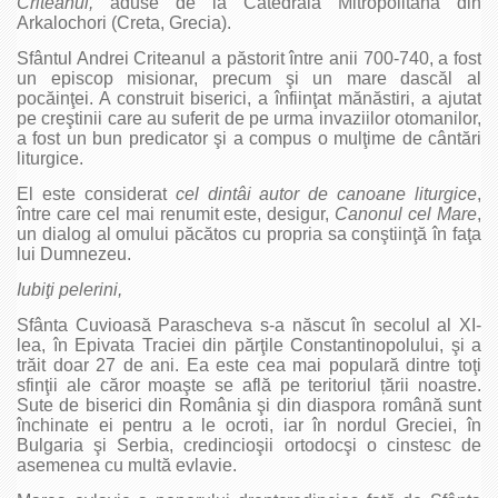
Criteanul,
aduse de la Catedrala Mitropolitană din
Arkalochori (Creta, Grecia).
Sfântul Andrei Criteanul a păstorit între anii 700-740, a fost
un episcop misionar, precum şi un mare dascăl al
pocăinţei. A construit bi­serici, a înfiinţat mănăstiri, a ajutat
pe creştinii care au suferit de pe urma invaziilor otomanilor,
a fost un bun predicator şi a compus o mulţime de cântări
liturgice.
El este considerat
cel dintâi autor de canoane liturgice
,
între care cel mai renumit este, desigur,
Canonul cel Mare
,
un dialog al omului păcătos cu propria sa conştiinţă în faţa
lui Dumnezeu.
Iubiţi pelerini,
Sfânta Cuvioasă Parascheva s-a născut în secolul al XI-
lea, în Epivata Traciei din părţile Constantinopolului, şi a
trăit doar 27 de ani. Ea este cea mai populară dintre toţi
sfinţii ale căror moaşte se află pe teritoriul țării noastre.
Sute de biserici din România şi din diaspora română sunt
închinate ei pentru a le ocroti, iar în nordul Greciei, în
Bulgaria şi Serbia, credincioşii ortodocşi o cinstesc de
asemenea cu multă evlavie.