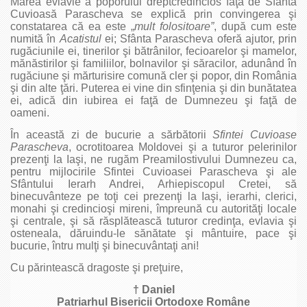
Marea evlavie a poporului dreptcredincios faţă de Sfânta
Cuvioasă Parascheva se explică prin convingerea şi
constatarea că ea este „
mult folositoare”
, după cum este
numită în
Acatistul
ei; Sfânta Parascheva oferă ajutor, prin
rugăciunile ei, tinerilor şi bătrânilor, fecioarelor şi mamelor,
mănăstirilor şi familiilor, bolnavilor şi săracilor, adunând în
rugăciune şi mărturisire comună cler şi popor, din România
şi din alte ţări. Puterea ei vine din sfinţenia şi din bunătatea
ei, adică din iubirea ei faţă de Dumnezeu şi faţă de
oameni.
În această zi de bucurie a sărbătorii
Sfintei Cuvioase
Parascheva
, ocrotitoarea Moldovei şi a tuturor pelerinilor
prezenţi la Iaşi, ne rugăm Preamilostivului Dumnezeu ca,
pentru mijlocirile Sfintei Cuvioasei Parascheva şi ale
Sfântului Ierarh Andrei, Arhiepiscopul Cretei, să
binecuvânteze pe toţi cei prezenţi la Iaşi, ierarhi, clerici,
monahi şi credincioşi mireni, împreună cu autorităţi locale
şi centrale, şi să răsplătească tuturor credinţa, evlavia şi
osteneala, dăruindu-le sănătate şi mântuire, pace şi
bucurie, întru mulţi şi binecuvântaţi ani!
Cu părintească dragoste şi preţuire,
† Daniel
Patriarhul Bisericii Ortodoxe Române