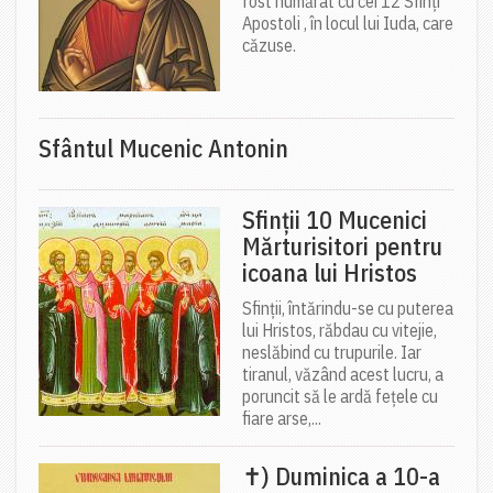
fost numărat cu cei 12 Sfinți
Apostoli , în locul lui Iuda, care
căzuse.
Sfântul Mucenic Antonin
Sfinții 10 Mucenici
Mărturisitori pentru
icoana lui Hristos
Sfinții, întărindu-se cu puterea
lui Hristos, răbdau cu vitejie,
neslăbind cu trupurile. Iar
tiranul, văzând acest lucru, a
poruncit să le ardă fețele cu
fiare arse,...
✝) Duminica a 10-a