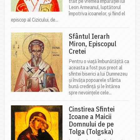
trăit pe vremea împărăției lui
Leon Armeanul, luptătorul
împotriva icoanelor, și fiind el
episcop al Cizicului, de...
Sfântul Ierarh
Miron, Episcopul
Cretei
Pentru o viață îmbunătățită ca
aceasta a fost pus preot al
sfintei biserici a lui Dumnezeu
și învăța popoarele sfânta
bună credință și le întărea
spre nevoințele cele...
Cinstirea Sfintei
Icoane a Maicii
Domnului de pe
Tolga (Tolgska)