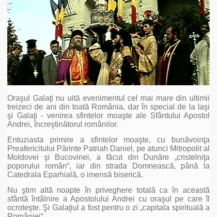
Oraşul Galaţi nu uită evenimentul cel mai mare din ultimii
treizeci de ani din toată România, dar în special de la Iaşi
şi Galaţi - venirea sfintelor moaşte ale Sfântului Apostol
Andrei, încreştinătorul românilor.
Entuziasta primire a sfintelor moaşte, cu bunăvoinţa
Preafericitului Părinte Patriah Daniel, pe atunci Mitropolit al
Moldovei şi Bucovinei, a făcut din Dunăre „cristelniţa
poporului român“, iar din strada Domnească, până la
Catedrala Eparhială, o imensă biserică.
Nu ştim altă noapte în priveghere totală ca în această
sfântă întâlnire a Apostolului Andrei cu oraşul pe care îl
ocroteşte. Şi Galaţiul a fost pentru o zi „capitala spirituală a
României“.