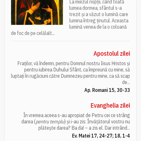
La miezul nopții, când toată
lumea dormea, sfântul s-a
trezit și a văzut o lumină care
lumina întreg ținutul. Aceasta
lumină venea de la o coloană
de foc de pe celălalt...
Apostolul zilei
Fraților, vă îndemn, pentru Domnul nostru Iisus Hristos și
pentru iubirea Duhului Sfânt, ca împreună cu mine, să
luptați în rugăciuni către Dumnezeu pentru mine, ca să scap
de...
Ap. Romani 15, 30-33
Evanghelia zilei
În vremea aceea s-au apropiat de Petru cei ce strâng
darea (
pentru templu
) și i-au zis: Învățătorul vostru nu
plătește darea? Ba da! – a zis el. Dar intrând...
Ev. Matei 17, 24-27; 18, 1-4