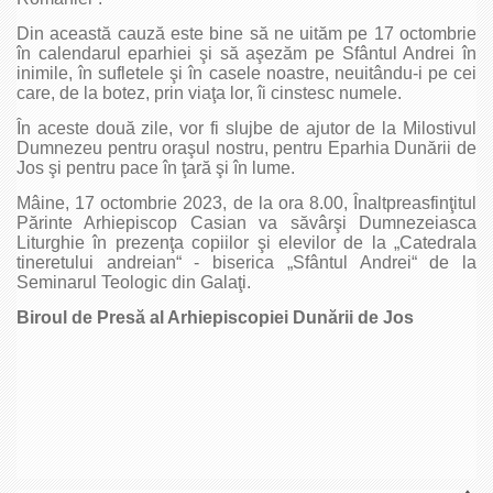
Din această cauză este bine să ne uităm pe 17 octombrie
în calendarul eparhiei şi să aşezăm pe Sfântul Andrei în
inimile, în sufletele şi în casele noastre, neuitându-i pe cei
care, de la botez, prin viaţa lor, îi cinstesc numele.
În aceste două zile, vor fi slujbe de ajutor de la Milostivul
Dumnezeu pentru oraşul nostru, pentru Eparhia Dunării de
Jos şi pentru pace în ţară şi în lume.
Mâine, 17 octombrie 2023, de la ora 8.00, Înaltpreasfinţitul
Părinte Arhiepiscop Casian va săvârşi Dumnezeiasca
Liturghie în prezenţa copiilor şi elevilor de la „Catedrala
tineretului andreian“ - biserica „Sfântul Andrei“ de la
Seminarul Teologic din Galaţi.
Biroul de Presă al Arhiepiscopiei Dunării de Jos