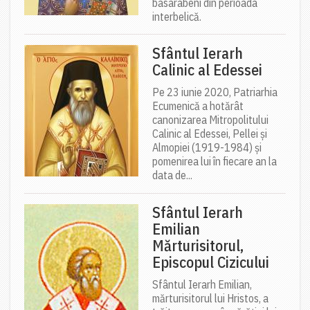
basarabeni din perioada
interbelică.
Sfântul Ierarh
Calinic al Edessei
Pe 23 iunie 2020, Patriarhia
Ecumenică a hotărât
canonizarea Mitropolitului
Calinic al Edessei, Pellei și
Almopiei (1919-1984) și
pomenirea lui în fiecare an la
data de...
Sfântul Ierarh
Emilian
Mărturisitorul,
Episcopul Cizicului
Sfântul Ierarh Emilian,
mărturisitorul lui Hristos, a