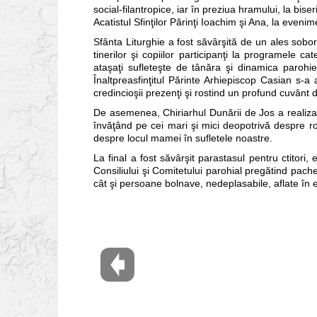
social-filantropice, iar în preziua hramului, la biser
Acatistul Sfinţilor Părinţi Ioachim şi Ana, la evenim
Sfânta Liturghie a fost săvârşită de un ales sobor 
tinerilor şi copiilor participanţi la programele ca
ataşaţi sufleteşte de tânăra şi dinamica paroh
Înaltpreasfinţitul Părinte Arhiepiscop Casian s-a
credincioşii prezenţi şi rostind un profund cuvânt 
De asemenea, Chiriarhul Dunării de Jos a realizat 
învăţând pe cei mari şi mici deopotrivă despre rol
despre locul mamei în sufletele noastre.
La final a fost săvârşit parastasul pentru ctitor
Consiliului şi Comitetului parohial pregătind pach
cât şi persoane bolnave, nedeplasabile, aflate în e