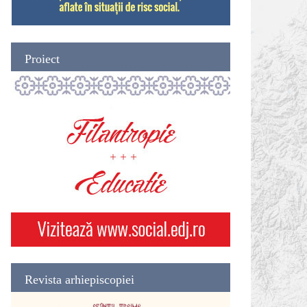
Proiect
Revista arhiepiscopiei