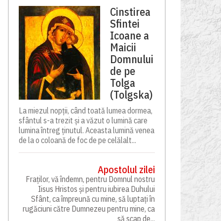
Cinstirea
Sfintei
Icoane a
Maicii
Domnului
de pe
Tolga
(Tolgska)
La miezul nopții, când toată lumea dormea,
sfântul s-a trezit și a văzut o lumină care
lumina întreg ținutul. Aceasta lumină venea
de la o coloană de foc de pe celălalt...
Apostolul zilei
Fraților, vă îndemn, pentru Domnul nostru
Iisus Hristos și pentru iubirea Duhului
Sfânt, ca împreună cu mine, să luptați în
rugăciuni către Dumnezeu pentru mine, ca
să scap de...