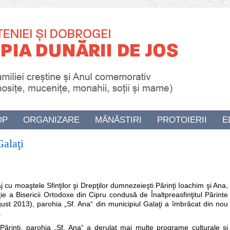
OP
ORGANIZARE
MĂNĂSTIRI
PROTOIERII
E
Galaţi
 cu moaştele Sfinţilor şi Drepţilor dumnezeieşti Părinţi Ioachim şi Ana,
 a Bisericii Ortodoxe din Cipru condusă de Înaltpreasfinţitul Părinte
ust 2013), parohia „Sf. Ana“ din municipiul Galaţi a îmbrăcat din nou
.
Părinţi, parohia „Sf. Ana“ a derulat mai multe programe culturale şi