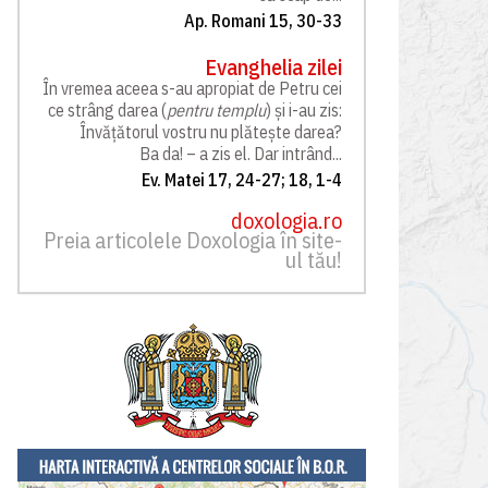
Ap. Romani 15, 30-33
Evanghelia zilei
În vremea aceea s-au apropiat de Petru cei
ce strâng darea (
pentru templu
) și i-au zis:
Învățătorul vostru nu plătește darea?
Ba da! – a zis el. Dar intrând...
Ev. Matei 17, 24-27; 18, 1-4
doxologia.ro
Preia articolele Doxologia în site-
ul tău!