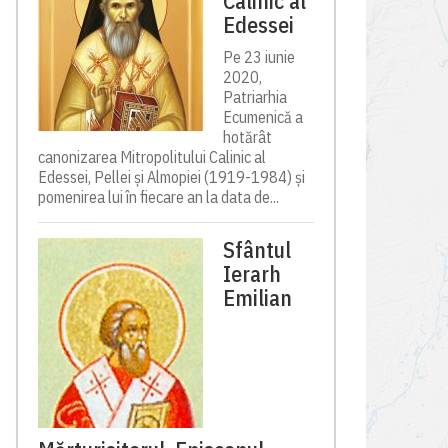
Calinic al
Edessei
Pe 23 iunie
2020,
Patriarhia
Ecumenică a
hotărât
canonizarea Mitropolitului Calinic al
Edessei, Pellei și Almopiei (1919-1984) și
pomenirea lui în fiecare an la data de...
Sfântul
Ierarh
Emilian