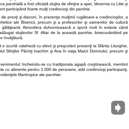
ica parohială a fost oficiată slujba de sfinţire a apei, Vecernia cu Litie şi
ent participând foarte mulţi credincioşi din parohie.
de preoţi şi diaconi, în prezenţa mulţimii rugătoare a credincioşilor, a
tehetice ale Bisericii, precum şi a profesorilor şi oamenilor de cultură
ie gălăţeană. Atmosfera duhovnicească a sporit mult în evlavie când
 adăugat slujitorilor Sf. Altar de la această parohie, binecuvântând pe
de învăţătură.
o scurtă cateheză cu elevii şi preşcolarii prezenţi la Sfânta Liturghie,
ul Sfinţilor Părinţi Ioachim şi Ana în viaţa Maicii Domnului, precum şi
i, evenimentul încheindu-se cu tradiţionala agapă creştinească, membrii
ete cu alimente pentru 1.000 de persoane, atât credincioşi participanţi,
videnţele filantropice ale parohiei.