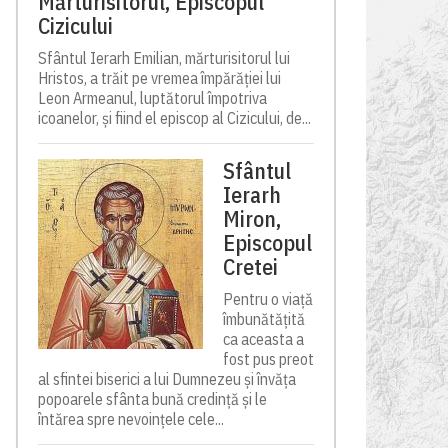
Mărturisitorul, Episcopul
Cizicului
Sfântul Ierarh Emilian, mărturisitorul lui
Hristos, a trăit pe vremea împărăției lui
Leon Armeanul, luptătorul împotriva
icoanelor, și fiind el episcop al Cizicului, de...
Sfântul
Ierarh
Miron,
Episcopul
Cretei
Pentru o viață
îmbunătățită
ca aceasta a
fost pus preot
al sfintei biserici a lui Dumnezeu și învăța
popoarele sfânta bună credință și le
întărea spre nevoințele cele...