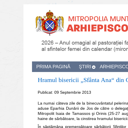
PRIMA PAGINĂ
ŞTIRI
ARHIEPISC
Hramul bisericii „Sfânta Ana“ din 
Publicat: 09 Septembrie 2013
La numai câteva zile de la binecuvântatul pelerinaj
aduse Eparhia Dunării de Jos de către o delegaţie
Mitropolit Isaia de Tamassos şi Orinis (25-27 aug
haine de sărbătoare, la cinstirea hramului bisericii
În săptămâna premergătoare sărbătorii Sfinţilor 