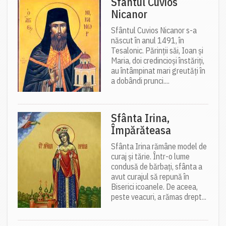
Sfântul Cuvios
Nicanor
Sfântul Cuvios Nicanor s-a
născut în anul 1491, în
Tesalonic. Părinții săi, Ioan și
Maria, doi credincioși înstăriți,
au întâmpinat mari greutăți în
a dobândi prunci....
Sfânta Irina,
Împărăteasa
Sfânta Irina rămâne model de
curaj și tărie. Într-o lume
condusă de bărbați, sfânta a
avut curajul să repună în
Biserici icoanele. De aceea,
peste veacuri, a rămas drept...