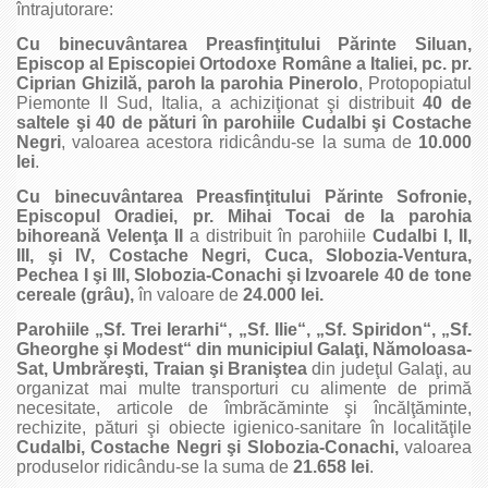
întrajutorare:
Cu binecuvântarea Preasfinţitului Părinte Siluan,
Episcop al Episcopiei Ortodoxe Române a Italiei, pc. pr.
Ciprian Ghizilă, paroh la parohia Pinerolo
, Protopopiatul
Piemonte II Sud, Italia, a achiziţionat şi distribuit
40 de
saltele şi 40 de pături în parohiile Cudalbi şi Costache
Negri
, valoarea acestora ridicându-se la suma de
10.000
lei
.
Cu binecuvântarea Preasfinţitului Părinte Sofronie,
Episcopul Oradiei, pr. Mihai Tocai de la parohia
bihoreană Velenţa II
a distribuit în parohiile
Cudalbi I, II,
III, şi IV, Costache Negri, Cuca, Slobozia-Ventura,
Pechea I şi III, Slobozia-Conachi şi Izvoarele 40 de tone
cereale (grâu),
în valoare de
24.000 lei.
Parohiile „Sf. Trei Ierarhi“, „Sf. Ilie“, „Sf. Spiridon“, „Sf.
Gheorghe şi Modest“ din municipiul Galaţi, Nămoloasa-
Sat, Umbrăreşti, Traian şi Braniştea
din judeţul Galaţi, au
organizat mai multe transporturi cu alimente de primă
necesitate, articole de îmbrăcăminte şi încălţăminte,
rechizite, pături şi obiecte igienico-sanitare în localităţile
Cudalbi, Costache Negri şi Slobozia-Conachi,
valoarea
produselor ridicându-se la suma de
21.658 lei
.