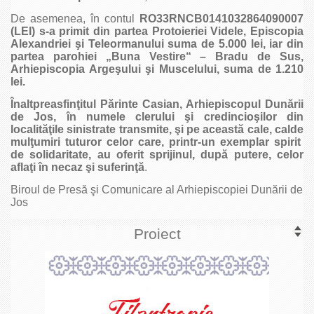
De asemenea, în contul
RO33RNCB0141032864090007
(LEI)
s-a primit din partea
Protoieriei Videle, Episcopia
Alexandriei şi Teleormanului
suma de
5.000 lei,
iar din
partea
parohiei „Buna Vestire“ – Bradu de Sus,
Arhiepiscopia Argeşului şi Muscelului,
suma de
1.210
lei.
Înaltpreasfinţitul Părinte Casian, Arhiepiscopul Dunării
de Jos, în numele clerului şi credincioşilor din
localităţile sinistrate transmite, şi pe această cale, calde
mulţumiri tuturor celor care
, printr-un exemplar spirit
de solidaritate, au oferit sprijinul, după putere, celor
aflaţi în necaz şi suferinţă
.
Biroul de Presă şi Comunicare al Arhiepiscopiei Dunării de
Jos
Proiect