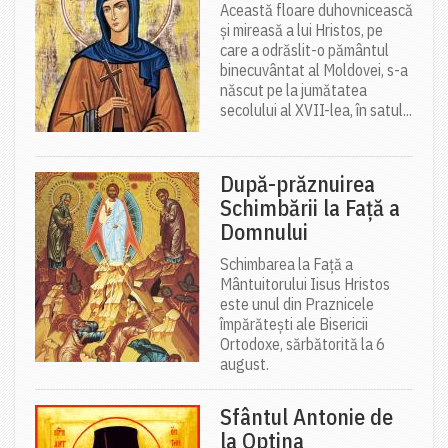
Această floare duhovnicească
și mireasă a lui Hristos, pe
care a odrăslit-o pământul
binecuvântat al Moldovei, s-a
născut pe la jumătatea
secolului al XVII-lea, în satul...
După-prăznuirea
Schimbării la Față a
Domnului
Schimbarea la Față a
Mântuitorului Iisus Hristos
este unul din Praznicele
împărătești ale Bisericii
Ortodoxe, sărbătorită la 6
august.
Sfântul Antonie de
la Optina