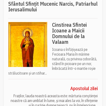
Sfântul Sfinţit Mucenic Narcis, Patriarhul
Ierusalimului
Cinstirea Sfintei
Icoane a Maicii
Domnului de la
Valaam
Icoana o înfățișează pe
Fecioara Maria în mărime
naturală, cu privirea coborâtă,
stând în picioare pe un nor,
îmbrăcată într-o mantie roșie
strălucitoare și un stihar...
Apostolul zilei
Fraților, lauda noastră aceasta este: mărturia conștiinței
noastre că am umblat în lume, și mai ales la voi, în sfințenie
și în curăție dumnezeiască, nu în înțelepciune...