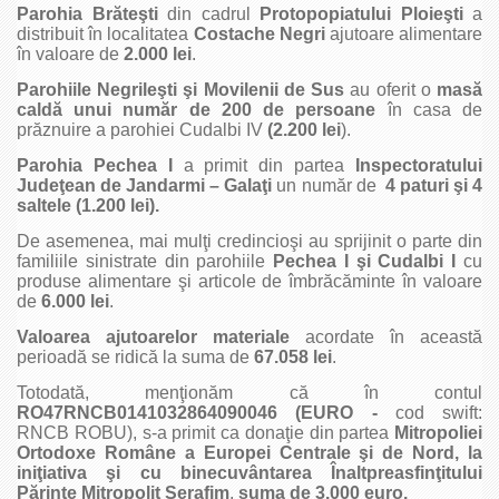
Parohia Brăteşti
din cadrul
Protopopiatului Ploieşti
a
distribuit în localitatea
Costache Negri
ajutoare alimentare
în valoare de
2.000 lei
.
Parohiile Negrileşti şi Movilenii de Sus
au oferit o
masă
caldă unui număr de 200 de persoane
în casa de
prăznuire a parohiei Cudalbi IV
(2.200 lei
).
Parohia Pechea I
a primit din partea
Inspectoratului
Judeţean de Jandarmi – Galaţi
un număr de
4 paturi şi 4
saltele (1.200 lei).
De asemenea, mai mulţi credincioşi au sprijinit o parte din
familiile sinistrate din parohiile
Pechea I şi Cudalbi I
cu
produse alimentare şi articole de îmbrăcăminte în valoare
de
6.000 lei
.
Valoarea ajutoarelor materiale
acordate în această
perioadă se ridică la suma de
67.058 lei
.
Totodată, menţionăm că în contul
RO47RNCB0141032864090046 (EURO -
cod swift:
RNCB ROBU), s-a primit ca donaţie din partea
Mitropoliei
Ortodoxe Române a
Europei Centrale şi de Nord, la
iniţiativa şi cu binecuvântarea
Înaltpreasfinţitului
Părinte Mitropolit Serafim
,
suma de
3.000 euro.