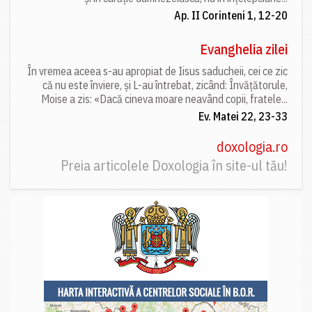
Ap. II Corinteni 1, 12-20
Evanghelia zilei
În vremea aceea s-au apropiat de Iisus saducheii, cei ce zic
că nu este înviere, și L-au întrebat, zicând: Învățătorule,
Moise a zis: «Dacă cineva moare neavând copii, fratele...
Ev. Matei 22, 23-33
doxologia.ro
Preia articolele Doxologia în site-ul tău!