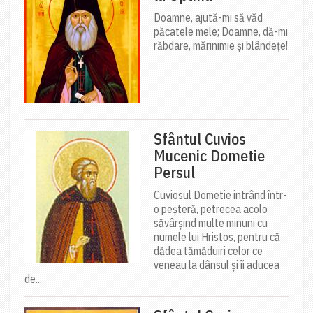
Doamne, ajută-mi să văd
păcatele mele; Doamne, dă-mi
răbdare, mărinimie şi blândeţe!
Sfântul Cuvios
Mucenic Dometie
Persul
Cuviosul Dometie intrând într-
o peșteră, petrecea acolo
săvârșind multe minuni cu
numele lui Hristos, pentru că
dădea tămăduiri celor ce
veneau la dânsul și îi aducea
de...