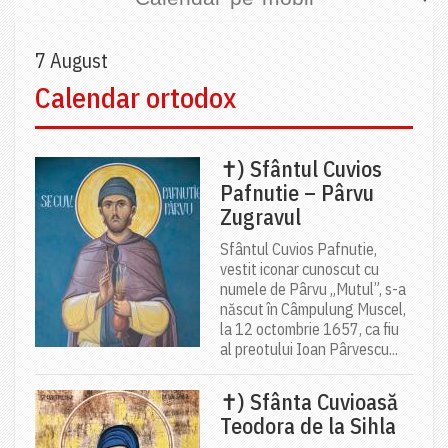
7 August
Calendar ortodox
✝) Sfântul Cuvios
Pafnutie – Pârvu
Zugravul
Sfântul Cuvios Pafnutie,
vestit iconar cunoscut cu
numele de Pârvu „Mutul”, s-a
născut în Câmpulung Muscel,
la 12 octombrie 1657, ca fiu
al preotului Ioan Pârvescu...
✝) Sfânta Cuvioasă
Teodora de la Sihla