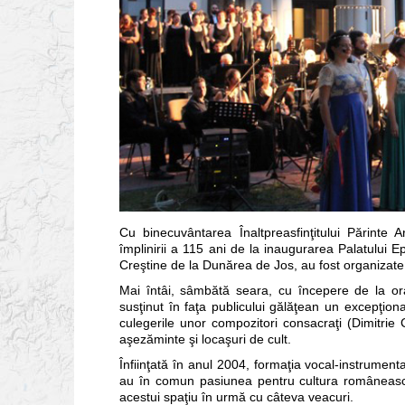
Cu binecuvântarea Înaltpreasfinţitului Părinte
împlinirii a 115 ani de la inaugurarea Palatului Epi
Creştine de la Dunărea de Jos, au fost organizat
Mai întâi, sâmbătă seara, cu începere de la 
susţinut în faţa publicului gălăţean un excepţion
culegerile unor compozitori consacraţi (Dimitrie 
aşezăminte şi locaşuri de cult.
Înfiinţată în anul 2004, formaţia vocal-instrume
au în comun pasiunea pentru cultura românească
acestui spaţiu în urmă cu câteva veacuri.