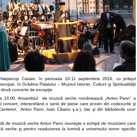
 Arhiepiscop Casian, în perioada 10-11 septembrie 2016, cu prilejul
scopal, în Grădina Palatului – Muzeul Istoriei, Culturii şi Spiritualităţii
e două concerte de excepţie:
ora 19.00, Ansamblul de muzică veche românească „Anton Pann“ a
al concert, interpretând o serie de piese care provin din codexurile şi
Cantemir, Anton Pann, Ioan Căianu ş.a.), dar şi din bibliotecile unor
ntală de muzică veche Anton Pann reuneşte o echipă de muzicieni care
 veche şi pentru readucerea la lumină a universului sonor specific