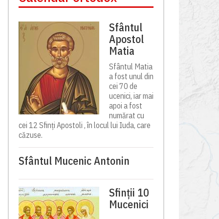
Sfântul
Apostol
Matia
Sfântul Matia
a fost unul din
cei 70 de
ucenici, iar mai
apoi a fost
numărat cu
cei 12 Sfinți Apostoli , în locul lui Iuda, care
căzuse.
Sfântul Mucenic Antonin
Sfinții 10
Mucenici