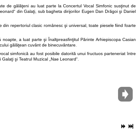
te de gălăţeni au luat parte la Concertul Vocal Simfonic susţinut de
 Leonard“ din Galaţi, sub bagheta dirijorilor Eugen Dan Drăgoi şi Daniel
re din repertoriul clasic românesc şi universal, toate piesele fiind foarte
noapte, a luat parte şi Înaltpreasfinţitul Părinte Arhiepiscopa Casian
publicului gălăţean cuvânt de binecuvântare.
l simfonică au fost posibile datorită unui fructuos parteneriat între
i Galaţi şi Teatrul Muzical „Nae Leonard“.