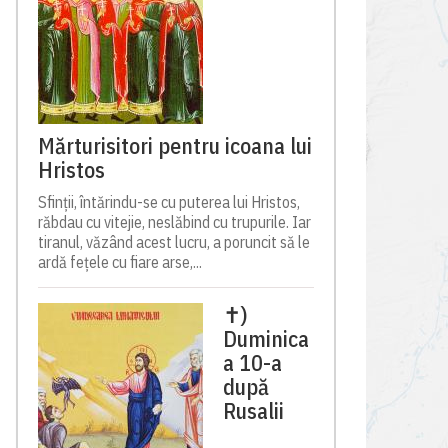
Mărturisitori pentru icoana lui
Hristos
Sfinții, întărindu-se cu puterea lui Hristos,
răbdau cu vitejie, neslăbind cu trupurile. Iar
tiranul, văzând acest lucru, a poruncit să le
ardă fețele cu fiare arse,...
✝)
Duminica
a 10-a
după
Rusalii