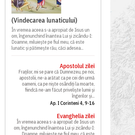
(Vindecarea lunaticului)
În vremea aceea s-a apropiat de Iisus un
om, îngenunchind înaintea Lui și zicându-I:
Doamne, miluiește pe fiul meu, că este
lunatic și pătimește rău, căci adesea...
Apostolul zilei
Fraților, mi se pare că Dumnezeu, pe noi,
apostolii, ne-a arătat ca pe cei din urmă
oameni, ca pe niște osândiți la moarte,
fiindcă ne-am făcut priveliște lumii și
îngerilor și...
Ap. I Corinteni 4, 9-16
Evanghelia zilei
În vremea aceea s-a apropiat de Iisus un
om, îngenunchind înaintea Lui și zicându-I:
Doamne, miluiește pe fiul meu, că este