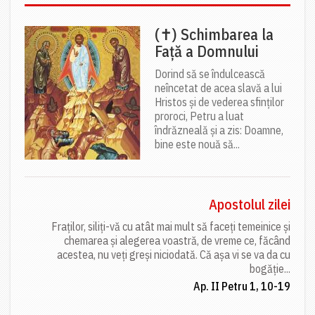
(✝) Schimbarea la
Față a Domnului
Dorind să se îndulcească
neîncetat de acea slavă a lui
Hristos și de vederea sfinților
proroci, Petru a luat
îndrăzneală și a zis: Doamne,
bine este nouă să...
Apostolul zilei
Fraților, siliți-vă cu atât mai mult să faceți temeinice și
chemarea și alegerea voastră, de vreme ce, făcând
acestea, nu veți greși niciodată. Că așa vi se va da cu
bogăție...
Ap. II Petru 1, 10-19