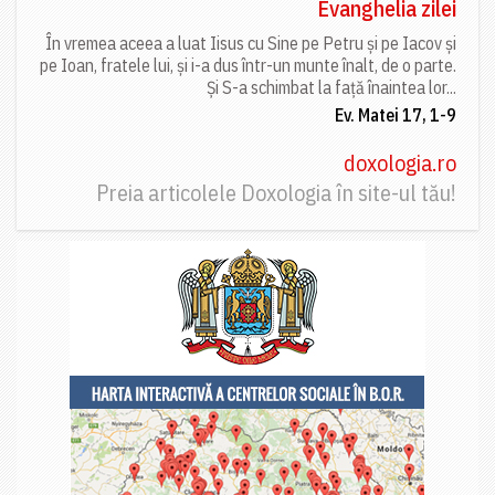
Evanghelia zilei
În vremea aceea a luat Iisus cu Sine pe Petru și pe Iacov și
pe Ioan, fratele lui, și i-a dus într-un munte înalt, de o parte.
Și S-a schimbat la față înaintea lor...
Ev. Matei 17, 1-9
doxologia.ro
Preia articolele Doxologia în site-ul tău!