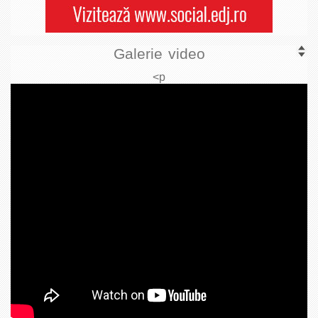
Galerie video
<p