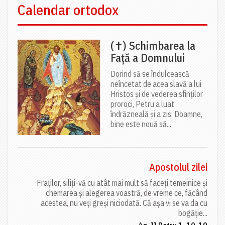
Calendar ortodox
(✝) Schimbarea la
Față a Domnului
Dorind să se îndulcească
neîncetat de acea slavă a lui
Hristos și de vederea sfinților
proroci, Petru a luat
îndrăzneală și a zis: Doamne,
bine este nouă să...
Apostolul zilei
Fraților, siliți-vă cu atât mai mult să faceți temeinice și
chemarea și alegerea voastră, de vreme ce, făcând
acestea, nu veți greși niciodată. Că așa vi se va da cu
bogăție...