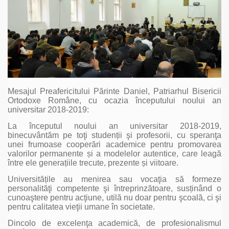
Mesajul Preafericitului Părinte Daniel, Patriarhul Bisericii
Ortodoxe Române, cu ocazia începutului noului an
universitar 2018-2019:
La începutul noului an universitar 2018-2019,
binecuvântăm pe toţi studenții şi profesorii, cu speranţa
unei frumoase cooperări academice pentru promovarea
valorilor permanente și a modelelor autentice, care leagă
între ele generațiile trecute, prezente și viitoare.
Universitățile au menirea sau vocaţia să formeze
personalităţi competente şi întreprinzătoare, susținând o
cunoaştere pentru acţiune, utilă nu doar pentru şcoală, ci şi
pentru calitatea vieţii umane în societate.
Dincolo de excelenţa academică, de profesionalismul