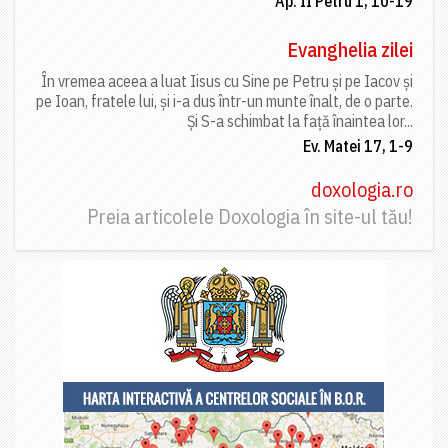
Ap. II Petru 1, 10-19
Evanghelia zilei
În vremea aceea a luat Iisus cu Sine pe Petru și pe Iacov și
pe Ioan, fratele lui, și i-a dus într-un munte înalt, de o parte.
Și S-a schimbat la față înaintea lor...
Ev. Matei 17, 1-9
doxologia.ro
Preia articolele Doxologia în site-ul tău!