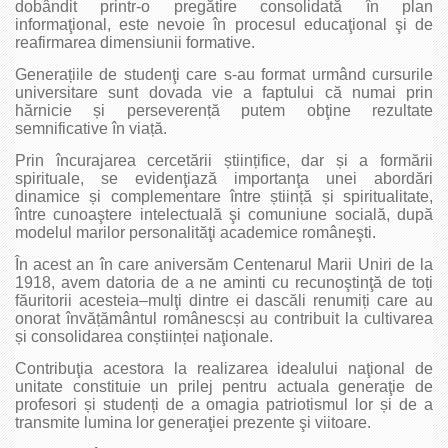
dobândit printr-o pregătire consolidată în plan
informaţional, este nevoie în procesul educaţional şi de
reafirmarea dimensiunii formative.
Generațiile de studenţi care s-au format urmând cursurile
universitare sunt dovada vie a faptului că numai prin
hărnicie și perseverență putem obţine rezultate
semnificative în viață.
Prin încurajarea cercetării științifice, dar și a formării
spirituale, se evidenţiază importanţa unei abordări
dinamice și complementare între știință și spiritualitate,
între cunoaştere intelectuală şi comuniune socială, după
modelul marilor personalităţi academice româneşti.
În acest an în care aniversăm Centenarul Marii Uniri de la
1918, avem datoria de a ne aminti cu recunoştinţă de toți
făuritorii acesteia–mulţi dintre ei dascăli renumiți care au
onorat învățământul românescși au contribuit la cultivarea
și consolidarea conștiinței naţionale.
Contribuţia acestora la realizarea idealului naţional de
unitate constituie un prilej pentru actuala generaţie de
profesori și studenți de a omagia patriotismul lor și de a
transmite lumina lor generaţiei prezente şi viitoare.