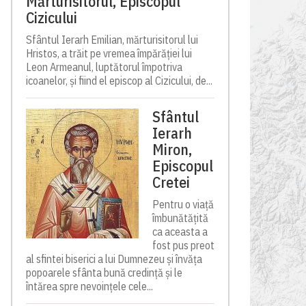
Mărturisitorul, Episcopul
Cizicului
Sfântul Ierarh Emilian, mărturisitorul lui
Hristos, a trăit pe vremea împărăției lui
Leon Armeanul, luptătorul împotriva
icoanelor, și fiind el episcop al Cizicului, de...
Sfântul
Ierarh
Miron,
Episcopul
Cretei
Pentru o viață
îmbunătățită
ca aceasta a
fost pus preot
al sfintei biserici a lui Dumnezeu și învăța
popoarele sfânta bună credință și le
întărea spre nevoințele cele...