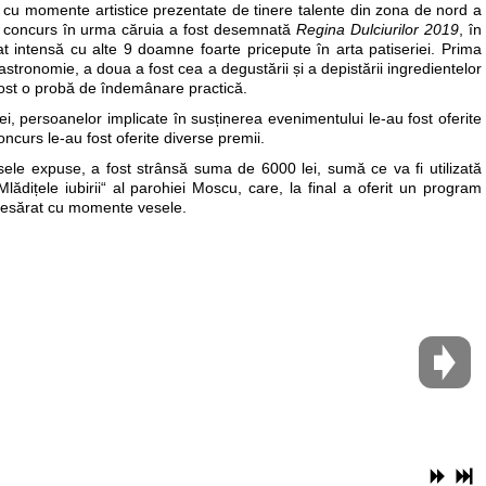
 cu momente artistice prezentate de tinere talente din zona de nord a
 un concurs în urma căruia a fost desemnată
Regina Dulciurilor 2019
, în
intensă cu alte 9 doamne foarte pricepute în arta patiseriei. Prima
stronomie, a doua a fost cea a degustării și a depistării ingredientelor
a fost o probă de îndemânare practică.
ei, persoanelor implicate în susținerea evenimentului le-au fost oferite
oncurs le-au fost oferite diverse premii.
ele expuse, a fost strânsă suma de 6000 lei, sumă ce va fi utilizată
„Mlădițele iubirii“ al parohiei Moscu, care, la final a oferit un program
presărat cu momente vesele.