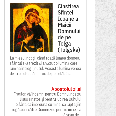
Cinstirea
Sfintei
Icoane a
Maicii
Domnului
de pe
Tolga
(Tolgska)
La miezul nopții, când toată lumea dormea,
sfântul s-a trezit și a văzut o lumină care
lumina întreg ținutul. Aceasta lumină venea
de la o coloană de foc de pe celălalt...
Apostolul zilei
Fraților, vă îndemn, pentru Domnul nostru
Iisus Hristos și pentru iubirea Duhului
Sfânt, ca împreună cu mine, să luptați în
rugăciuni către Dumnezeu pentru mine, ca
să scap de...