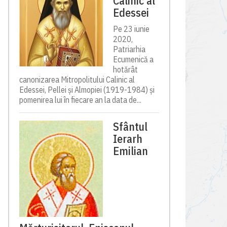
Calinic al
Edessei
Pe 23 iunie
2020,
Patriarhia
Ecumenică a
hotărât
canonizarea Mitropolitului Calinic al
Edessei, Pellei și Almopiei (1919-1984) și
pomenirea lui în fiecare an la data de...
Sfântul
Ierarh
Emilian