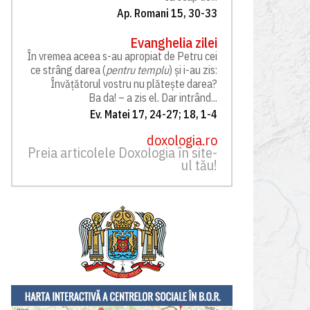
Ap. Romani 15, 30-33
Evanghelia zilei
În vremea aceea s-au apropiat de Petru cei
ce strâng darea (
pentru templu
) și i-au zis:
Învățătorul vostru nu plătește darea?
Ba da! – a zis el. Dar intrând...
Ev. Matei 17, 24-27; 18, 1-4
doxologia.ro
Preia articolele Doxologia în site-
ul tău!