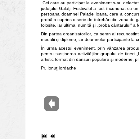
Cei care au participat la eveniment s-au delectat
judeţului Galaţi. Festivalul a fost încununat cu
persoana doamnei Palade Ioana, care a concurat 
probă a cuprins o serie de întrebări din zona de ga
folosite, iar ultima, numită şi „proba cântarului“ 
Din partea organizatorilor, ca semn al recunoștinț
medalii și diplome, iar doamnelor participante la c
În urma acestui eveniment, prin vânzarea produs
pentru susținerea activităților grupului de tineri 
artistic format din dansuri populare și moderne, 
Pr. Ionuţ Iordache