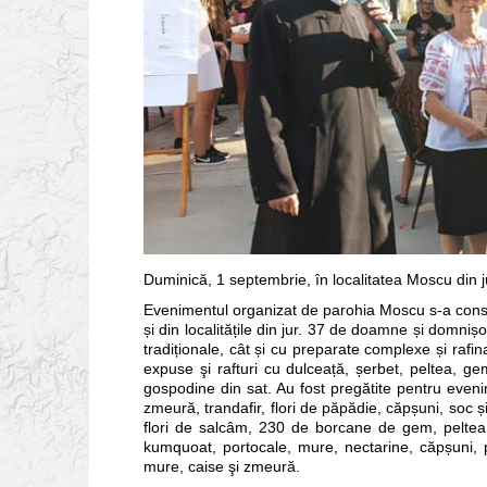
Duminică, 1 septembrie, în localitatea Moscu din jud
Evenimentul organizat de parohia Moscu s-a consti
și din localitățile din jur. 37 de doamne și domnișo
tradiționale, cât și cu preparate complexe și rafinat
expuse şi rafturi cu dulceață, șerbet, peltea, g
gospodine din sat. Au fost pregătite pentru eveni
zmeură, trandafir, flori de păpădie, căpșuni, soc și
flori de salcâm, 230 de borcane de gem, peltea ş
kumquoat, portocale, mure, nectarine, căpșuni,
mure, caise şi zmeură.