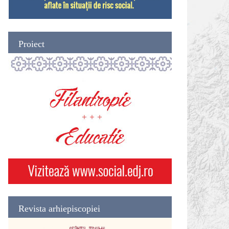
Proiect
Revista arhiepiscopiei