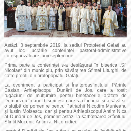
Astăzi, 3 septembrie 2019, la sediul Protoieriei Galaţi au
avut loc lucrările conferinţei pastoral-administrative
corespunzătoare lunii septembrie.
Prima parte a conferinţei s-a desfăşurat în biserica „Sf.
Nicolae“ din municipiu, prin săvârșirea Sfintei Liturghii de
către preoții din protopopiatul Galați.
La eveniment a participat și Înaltpreasfințitului Părinte
Casian, Arhiepiscopul Dunării de Jos, care a rostit
rugăciuni de mulțumire pentru binefacerile arătate de
Dumnezeu în anul bisericesc care s-a încheiat și a săvârșit
o slujbă de pomenire pentru Patriarhii Nicodim Munteanu
și Iustin Moisescu, dar și pentru Arhiepiscopul Antim Nica
al Dunării de Jos, pomenit astăzi la sărbătoarea Sfântului
Sfințit Mucenic Antim al Nicomidiei.