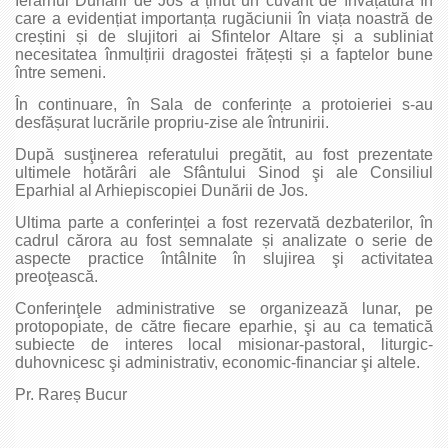
Ierarhul Dunării de Jos a ținut un cuvânt de învățătură în
care a evidențiat importanța rugăciunii în viața noastră de
creștini și de slujitori ai Sfintelor Altare și a subliniat
necesitatea înmulțirii dragostei frățești și a faptelor bune
între semeni.
În continuare, în Sala de conferințe a protoieriei s-au
desfășurat lucrările propriu-zise ale întrunirii.
După susţinerea referatului pregătit, au fost prezentate
ultimele hotărâri ale Sfântului Sinod şi ale Consiliul
Eparhial al Arhiepiscopiei Dunării de Jos.
Ultima parte a conferinței a fost rezervată dezbaterilor, în
cadrul cărora au fost semnalate și analizate o serie de
aspecte practice întâlnite în slujirea şi activitatea
preoţească.
Conferinţele administrative se organizează lunar, pe
protopopiate, de către fiecare eparhie, şi au ca tematică
subiecte de interes local misionar-pastoral, liturgic-
duhovnicesc şi administrativ, economic-financiar şi altele.
Pr. Rareș Bucur