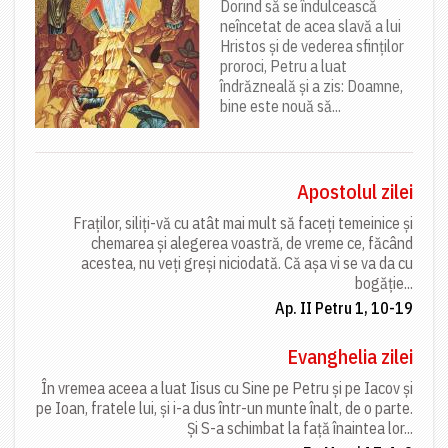
Dorind să se îndulcească
neîncetat de acea slavă a lui
Hristos și de vederea sfinților
proroci, Petru a luat
îndrăzneală și a zis: Doamne,
bine este nouă să...
Apostolul zilei
Fraților, siliți-vă cu atât mai mult să faceți temeinice și
chemarea și alegerea voastră, de vreme ce, făcând
acestea, nu veți greși niciodată. Că așa vi se va da cu
bogăție...
Ap. II Petru 1, 10-19
Evanghelia zilei
În vremea aceea a luat Iisus cu Sine pe Petru și pe Iacov și
pe Ioan, fratele lui, și i-a dus într-un munte înalt, de o parte.
Și S-a schimbat la față înaintea lor...