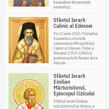
basarabeni din perioada
interbelică.
Sfântul Ierarh
Calinic al Edessei
Pe 23 iunie 2020, Patriarhia
Ecumenică a hotărât
canonizarea Mitropolitului
Calinic al Edessei, Pellei și
Almopiei (1919-1984) și
pomenirea lui în fiecare an la
data de...
Sfântul Ierarh
Emilian
Mărturisitorul,
Episcopul Cizicului
Sfântul Ierarh Emilian,
mărturisitorul lui Hristos, a