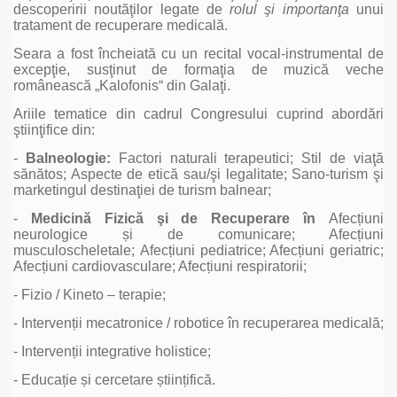
descoperirii noutăţilor legate de
rolul şi
importanţa
unui
tratament de recuperare medicală.
Seara a fost încheiată cu un recital vocal-instrumental de
excepţie, susţinut de formaţia de muzică veche
românească „Kalofonis“ din Galaţi.
Ariile tematice din cadrul Congresului cuprind abordări
ştiinţifice din:
-
Balneologie:
Factori naturali terapeutici; Stil de viaţă
sănătos; Aspecte de etică sau/şi legalitate; Sano-turism şi
marketingul destinaţiei de turism balnear;
-
Medicină Fizică şi de Recuperare în
Afecțiuni
neurologice și de comunicare; Afecțiuni
musculoscheletale; Afecțiuni pediatrice; Afecțiuni geriatric;
Afecțiuni cardiovasculare; Afecțiuni respiratorii;
- Fizio / Kineto – terapie;
- Intervenții mecatronice / robotice în recuperarea medicală;
- Intervenții integrative holistice;
- Educație și cercetare științifică.