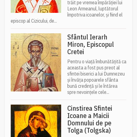
trăit pe vremea împărăției lui
Leon Armeanul, luptătorul
împotriva icoanelor, și fiind el
episcop al Cizicului, de...
Sfântul Ierarh
Miron, Episcopul
Cretei
Pentru o viață îmbunătățită ca
aceasta a fost pus preot al
sfintei biserici a lui Dumnezeu
și învăța popoarele sfânta
bună credință și le întărea
spre nevoințele cele...
Cinstirea Sfintei
Icoane a Maicii
Domnului de pe
Tolga (Tolgska)