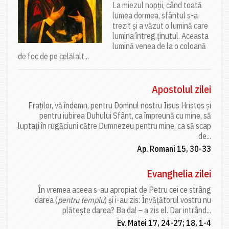
La miezul nopții, când toată
lumea dormea, sfântul s-a
trezit și a văzut o lumină care
lumina întreg ținutul. Aceasta
lumină venea de la o coloană
de foc de pe celălalt...
Apostolul zilei
Fraților, vă îndemn, pentru Domnul nostru Iisus Hristos și
pentru iubirea Duhului Sfânt, ca împreună cu mine, să
luptați în rugăciuni către Dumnezeu pentru mine, ca să scap
de...
Ap. Romani 15, 30-33
Evanghelia zilei
În vremea aceea s-au apropiat de Petru cei ce strâng
darea (
pentru templu
) și i-au zis: Învățătorul vostru nu
plătește darea? Ba da! – a zis el. Dar intrând...
Ev. Matei 17, 24-27; 18, 1-4