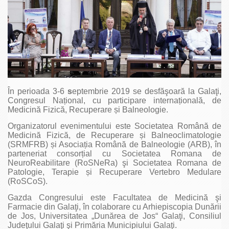
În perioada 3-6
s
eptembrie 2019 se desfăşoară la Galaţi,
Congresul Național, cu participare internațională, de
Medicină Fizică, Recuperare și Balneologie.
Organizatorul evenimentului este Societatea Română de
Medicină Fizică, de Recuperare și Balneoclimatologie
(SRMFRB) și Asociația Română de Balneologie (ARB), în
parteneriat consorțial cu Societatea Romana de
NeuroReabilitare (RoSNeRa) şi Societatea Romana de
Patologie, Terapie și Recuperare Vertebro Medulare
(RoSCoS).
Gazda Congresului este Facultatea de Medicină şi
Farmacie din Galaţi, în colaborare cu Arhiepiscopia Dunării
de Jos, Universitatea „Dunărea de Jos“ Galaţi, Consiliul
Judeţului Galaţi şi Primăria Municipiului Galaţi.