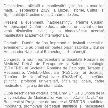
Deschiderea oficială a manifestării ştiinţifice a avut loc
marţi, 3 septembrie 2019, la Muzeul Istoriei, Culturii și
Spiritualității Creștine de la Dunărea de Jos.
Prezent la eveniment, Înaltpreasfinţitul Părinte Casian,
Arhiepiscopul Dunării de Jos, a adresat un cuvânt de bun
venit distinşilor invitaţi şi a binecuvântat această
manifestare academică internaţională.
Chiriarhul Dunării de Jos, împreună cu invitaţii speciali ai
evenimentului au primit din partea organizatorilor „Titlul de
Ambasador Naţional al Balneologiei Româneşti“.
Congresul a reunit reprezentanţi ai Societăţii Române de
Medicină Fizică, de Recuperare şi Balneoclimatologie
(SRMFRB), ai Societăţii Române de Patologie, Terapie şi
Recuperare, Vertebro-Medulare (RoSCoS), ai Societăţii
Române de NeuroReabilitare (RoSNeRa), cercetători
ştiinţifici, profesori universitari, oficialităţi locale, cadre
medicale din ţară şi din străinătate.
După deschiderea oficială, prof. Univ. Dr. Gelu Onose de la
Universitatea de Medicină şi Farmacie „Carol Davila“ din
Bucureşti şi Preşedinte de onoare al SRMFRB a subliniat
importanţa promovării cercetării ştiinţifice şi necesitatea