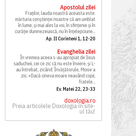
Apostolul zilei
Fraților, lauda noastră aceasta este:
mărturia conștiinței noastre că am umblat
în lume, și mai ales la voi, în sfințenie și în
curăție dumnezeiască, nu în înțelepciune...
Ap. II Corinteni 1, 12-20
Evanghelia zilei
În vremea aceea s-au apropiat de Iisus
saducheii, cei ce zic că nu este înviere, și L-
au întrebat, zicând: Învățătorule, Moise a
zis: «Dacă cineva moare neavând copii,
fratele...
Ev. Matei 22, 23-33
doxologia.ro
Preia articolele Doxologia în site-
ul tău!