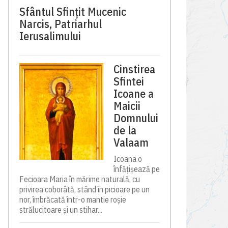
Sfântul Sfinţit Mucenic
Narcis, Patriarhul
Ierusalimului
Cinstirea
Sfintei
Icoane a
Maicii
Domnului
de la
Valaam
Icoana o
înfățișează pe
Fecioara Maria în mărime naturală, cu
privirea coborâtă, stând în picioare pe un
nor, îmbrăcată într-o mantie roșie
strălucitoare și un stihar...