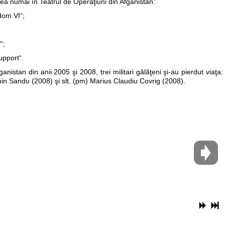
tea numai în Teatrul de Operaţiuni din Afganistan:
dom VI“;
“;
upport“.
anistan din anii 2005 şi 2008, trei militari gălăţeni şi-au pierdut viaţa:
min Sandu (2008) şi slt. (pm) Marius Claudiu Covrig (2008).