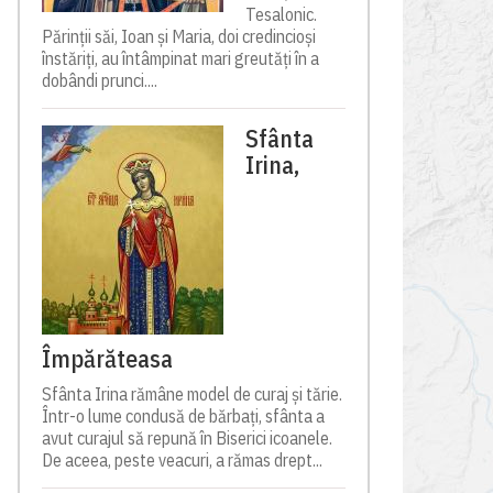
Tesalonic.
Părinții săi, Ioan și Maria, doi credincioși
înstăriți, au întâmpinat mari greutăți în a
dobândi prunci....
Sfânta
Irina,
Împărăteasa
Sfânta Irina rămâne model de curaj și tărie.
Într-o lume condusă de bărbați, sfânta a
avut curajul să repună în Biserici icoanele.
De aceea, peste veacuri, a rămas drept...