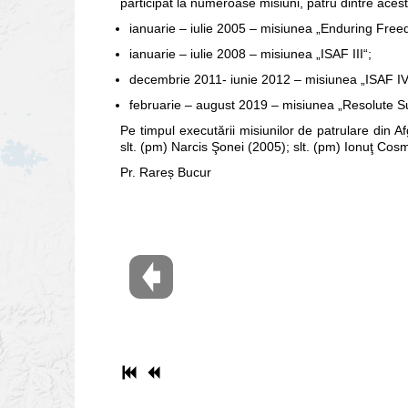
participat la numeroase misiuni, patru dintre aces
ianuarie – iulie 2005 – misiunea „Enduring Free
ianuarie – iulie 2008 – misiunea „ISAF III“;
decembrie 2011- iunie 2012 – misiunea „ISAF IV
februarie – august 2019 – misiunea „Resolute S
Pe timpul executării misiunilor de patrulare din Afg
slt. (pm) Narcis Şonei (2005); slt. (pm) Ionuţ Cos
Pr. Rareș Bucur