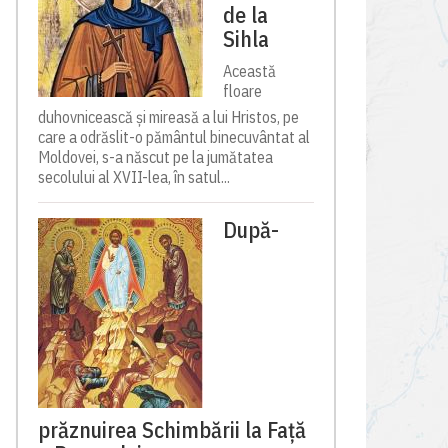
de la
Sihla
Această
floare
duhovnicească și mireasă a lui Hristos, pe
care a odrăslit-o pământul binecuvântat al
Moldovei, s-a născut pe la jumătatea
secolului al XVII-lea, în satul...
După-
prăznuirea Schimbării la Față