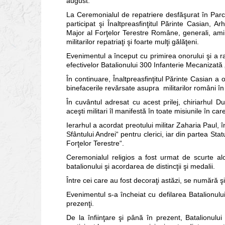
august.
La Ceremonialul de repatriere desfăşurat în Parcu
participat şi Înaltpreasfinţitul Părinte Casian, 
Major al Forţelor Terestre Române, generali, amiral
militarilor repatriaţi şi foarte mulţi gălăţeni.
Evenimentul a început cu primirea onorului şi a ra
efectivelor Batalionului 300 Infanterie Mecanizată
În continuare, Înaltpreasfinţitul Părinte Casian 
binefacerile revărsate asupra militarilor români în
În cuvântul adresat cu acest prilej, chiriarhul D
aceşti militari îl manifestă în toate misiunile în car
Ierarhul a acordat preotului militar Zaharia Paul, î
Sfântului Andrei“ pentru clerici, iar din partea S
Forţelor Terestre“.
Ceremonialul religios a fost urmat de scurte aloc
batalionului şi acordarea de distincţii şi medalii.
Între cei care au fost decoraţi astăzi, se numără şi 
Evenimentul s-a încheiat cu defilarea Batalionulu
prezenţi.
De la înfiinţare şi până în prezent, Batalionulu