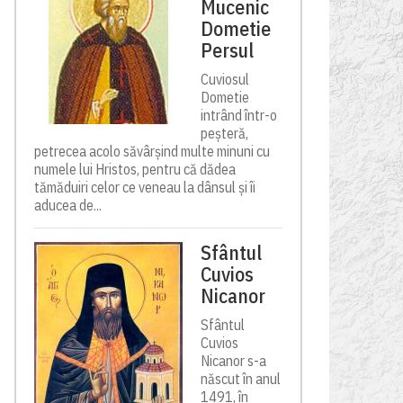
Mucenic
Dometie
Persul
Cuviosul
Dometie
intrând într-o
peșteră,
petrecea acolo săvârșind multe minuni cu
numele lui Hristos, pentru că dădea
tămăduiri celor ce veneau la dânsul și îi
aducea de...
Sfântul
Cuvios
Nicanor
Sfântul
Cuvios
Nicanor s-a
născut în anul
1491, în