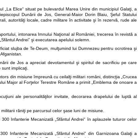
l „La Elice“ situat pe bulevardul Marea Unire din municipiul Galaţi, a
Arhiepiscopul Dunării de Jos, General-Maior Dorin Blaiu, Şeful Statului
i, autorităţi locale, cadre militare în activitate şi în rezervă, rude ale
portului, intonarea Imnului Naţional al României, trecerea în revistă a
 „Sfântul Andrei” şi executarea apelului solemn.
a oficiat slujba de Te-Deum, mulţumind lui Dumnezeu pentru ocrotirea şi
 Afganistan.
unării de Jos a apreciat devotamentul şi spiritul de sacrificiu pe care
e sunt implicaţi.
ntors din misiune împreună cu ceilalţi militari români, distincţia „Crucea
tatului Major al Forţelor Terestre Române a primit „Emblema de onoare a
uţiuni ale personalităţilor invitate, decorarea drapelului de luptă al
militarii răniţi pe parcursul celor şase luni de misiune.
i 300 Infanterie Mecanizată „Sfântul Andrei“ în aplauzele tuturor celor
i 300 Infanterie Mecanizată „Sfântul Andrei“ din Garnizoana Galaţi a