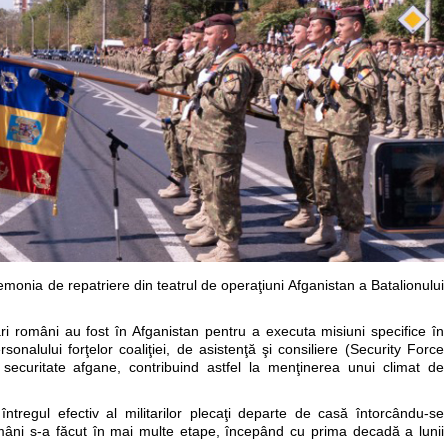
emonia de repatriere din teatrul de operaţiuni Afganistan a Batalionului
ri români au fost în Afganistan pentru a executa misiuni specifice în
ersonalului forţelor coaliţiei, de asistenţă şi consiliere (Security Force
securitate afgane, contribuind astfel la menţinerea unui climat de
întregul efectiv al militarilor plecaţi departe de casă întorcându-se
r români s-a făcut în mai multe etape, începând cu prima decadă a lunii