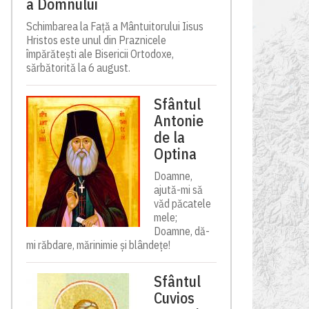
a Domnului
Schimbarea la Față a Mântuitorului Iisus
Hristos este unul din Praznicele
împărătești ale Bisericii Ortodoxe,
sărbătorită la 6 august.
Sfântul
Antonie
de la
Optina
Doamne,
ajută-mi să
văd păcatele
mele;
Doamne, dă-
mi răbdare, mărinimie şi blândeţe!
Sfântul
Cuvios