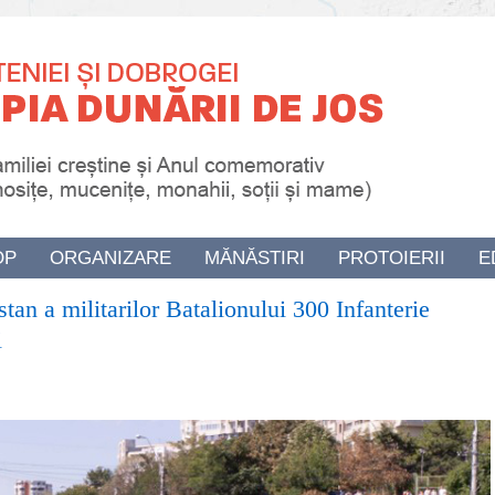
OP
ORGANIZARE
MĂNĂSTIRI
PROTOIERII
E
tan a militarilor Batalionului 300 Infanterie
i