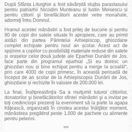
După Sfânta Liturghie a fost săvârșită slujba parastasului
pentru patriarhii Nicodim Munteanu și Iustin Moisescu și
pentru ctitorii şi binefăcătorii acestei vetre monahale,
adormiţi întru Domnul.
Hramul acestei mănăstiri a fost prilej de bucurie și pentru
90 de copii din satele situate în apropiere, care au primit
astăzi din partea Părintelui Arhiepiscop, ghiozdane
complet echipate pentru noul an școlar. Acest act de
spijinire a copiilor cu posibilităţi materiale reduse din satele
și orașelor celor două județe ale Eparhiei Dunării de Jos,
face parte din programul eparhial „Și eu doresc un
ghiozdan nou și bine echipat pentru a merge la școală!“,
prin care 4000 de copii primesc, în această perioadă de
început de an școlar de la Arhiepiscopia Dunării de Jos,
ghiozdane și rechizite în valoare de 200.000 lei.
La final, Înaltpreasfinţia Sa a mulţumit tuturor ctitorilor,
donatorilor şi binefăcătorilor sfintei mănăstiri şi a invitat pe
toţi credincioşii prezenţi la eveniment să ia parte la agapa
frăţească, organizată în cinstea acestui înălţător moment,
mănăstirea pregătind peste 1.000 de pachete cu alimente
pentru pelerini.
***