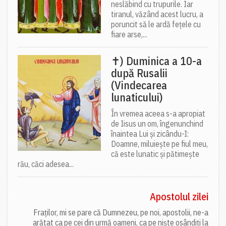
neslăbind cu trupurile. Iar
tiranul, văzând acest lucru, a
poruncit să le ardă fețele cu
fiare arse,...
✝) Duminica a 10-a
după Rusalii
(Vindecarea
lunaticului)
În vremea aceea s-a apropiat
de Iisus un om, îngenunchind
înaintea Lui și zicându-I:
Doamne, miluiește pe fiul meu,
că este lunatic și pătimește
rău, căci adesea...
Apostolul zilei
Fraților, mi se pare că Dumnezeu, pe noi, apostolii, ne-a
arătat ca pe cei din urmă oameni, ca pe niște osândiți la