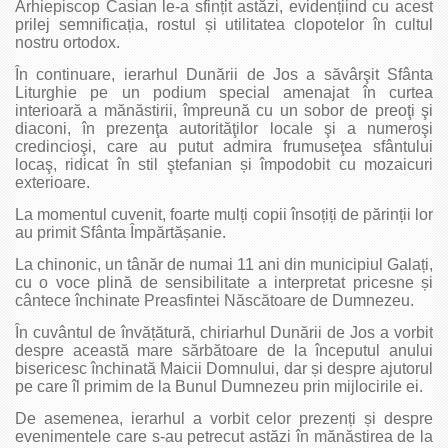
Arhiepiscop Casian le-a sfințit astăzi, evidențiind cu acest
prilej semnificația, rostul și utilitatea clopotelor în cultul
nostru ortodox.
În continuare, ierarhul Dunării de Jos a săvârşit Sfânta
Liturghie pe un podium special amenajat în curtea
interioară a mănăstirii, împreună cu un sobor de preoţi şi
diaconi, în prezenţa autorităţilor locale şi a numeroşi
credincioşi, care au putut admira frumuseţea sfântului
locaş, ridicat în stil ştefanian și împodobit cu mozaicuri
exterioare.
La momentul cuvenit, foarte mulți copii însoțiți de părinții lor
au primit Sfânta Împărtășanie.
La chinonic, un tânăr de numai 11 ani din municipiul Galați,
cu o voce plină de sensibilitate a interpretat pricesne și
cântece închinate Preasfintei Născătoare de Dumnezeu.
În cuvântul de învățătură, chiriarhul Dunării de Jos a vorbit
despre această mare sărbătoare de la începutul anului
bisericesc închinată Maicii Domnului, dar și despre ajutorul
pe care îl primim de la Bunul Dumnezeu prin mijlocirile ei.
De asemenea, ierarhul a vorbit celor prezenți și despre
evenimentele care s-au petrecut astăzi în mănăstirea de la