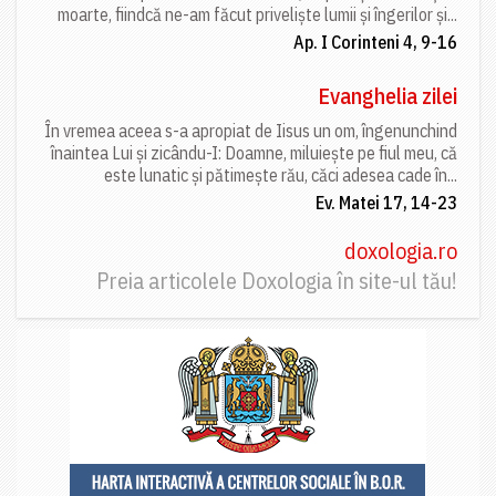
moarte, fiindcă ne-am făcut priveliște lumii și îngerilor și...
Ap. I Corinteni 4, 9-16
Evanghelia zilei
În vremea aceea s-a apropiat de Iisus un om, îngenunchind
înaintea Lui și zicându-I: Doamne, miluiește pe fiul meu, că
este lunatic și pătimește rău, căci adesea cade în...
Ev. Matei 17, 14-23
doxologia.ro
Preia articolele Doxologia în site-ul tău!