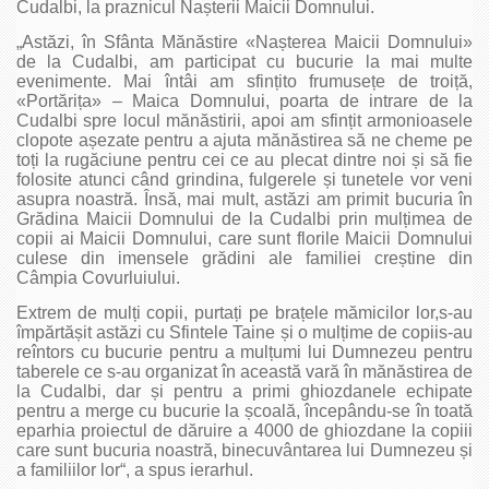
Cudalbi, la praznicul Nașterii Maicii Domnului.
„Astăzi, în Sfânta Mănăstire «Nașterea Maicii Domnului»
de la Cudalbi, am participat cu bucurie la mai multe
evenimente. Mai întâi am sfințito frumusețe de troiță,
«Portărița» – Maica Domnului, poarta de intrare de la
Cudalbi spre locul mănăstirii, apoi am sfințit armonioasele
clopote așezate pentru a ajuta mănăstirea să ne cheme pe
toți la rugăciune pentru cei ce au plecat dintre noi și să fie
folosite atunci când grindina, fulgerele și tunetele vor veni
asupra noastră. Însă, mai mult, astăzi am primit bucuria în
Grădina Maicii Domnului de la Cudalbi prin mulțimea de
copii ai Maicii Domnului, care sunt florile Maicii Domnului
culese din imensele grădini ale familiei creștine din
Câmpia Covurluiului.
Extrem de mulți copii, purtați pe brațele mămicilor lor,s-au
împărtășit astăzi cu Sfintele Taine și o mulțime de copiis-au
reîntors cu bucurie pentru a mulțumi lui Dumnezeu pentru
taberele ce s-au organizat în această vară în mănăstirea de
la Cudalbi, dar și pentru a primi ghiozdanele echipate
pentru a merge cu bucurie la școală, începându-se în toată
eparhia proiectul de dăruire a 4000 de ghiozdane la copiii
care sunt bucuria noastră, binecuvântarea lui Dumnezeu și
a familiilor lor“, a spus ierarhul.