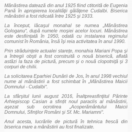
Mănăstirea datează din anul 1925 fiind ctitorită de Eugenia
Pană în apropierea localităţii gălăţene Cudalbi. Biserica
mănăstirii a fost ridicată între 1925 şi 1933.
La început, lăcaşul monahal se numea „Mănăstirea
Gologanu“, după numele moşiei acelor locuri. Mănăstirea
este desfiinţată în 1950, odată cu instalarea regimului
comunist în România, însă îşi reia activitatea în anul 1990.
Prin străduinţele actualei stareţe, monahia Mariani Popa şi
a întregii obşti a fost construită o nouă biserică, aflată
astăzi la faza de pictură, precum şi o nouă clopotniţă şi 3
corpuri de chilii.
La solicitarea Eparhiei Dunării de Jos, în anul 1998 vechiul
nume al mănăstirii a fost schimbat în „Mănăstirea Maicii
Domnului - Cudalbi“.
La sfârşitul lunii august 2016, Înaltpreasfinţitul Părinte
Arhiepiscop Casian a sfințit noul paraclis al mănăstirii,
aşezat sub ocrotirea „Acoperământului Maicii
Domnului, Sfinţilor Români şi Sf. Mc. Mariamni“.
Anul acesta, lucrările de pictură în tehnica frescă din
biserica mare a mănăstirii au fost finalizate.