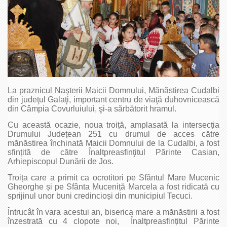
La praznicul Naşterii Maicii Domnului, Mănăstirea Cudalbi
din judeţul Galaţi, important centru de viaţă duhovnicească
din Câmpia Covurluiului, şi-a sărbătorit hramul.
Cu această ocazie, noua troiță, amplasată la intersecția
Drumului Județean 251 cu drumul de acces către
mănăstirea închinată Maicii Domnului de la Cudalbi, a fost
sfințită de către Înaltpreasfinţitul Părinte Casian,
Arhiepiscopul Dunării de Jos.
Troița care a primit ca ocrotitori pe Sfântul Mare Mucenic
Gheorghe și pe Sfânta Muceniță Marcela a fost ridicată cu
sprijinul unor buni credincioși din municipiul Tecuci.
Întrucât în vara acestui an, biserica mare a mănăstirii a fost
înzestrată cu 4 clopote noi, Înaltpreasfințitul Părinte