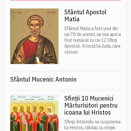
Sfântul Apostol
Matia
Sfântul Matia a fost unul din
cei 70 de ucenici, iar mai apoi a
fost numărat cu cei 12 Sfinți
Apostoli , în locul lui Iuda, care
căzuse.
Sfântul Mucenic Antonin
Sfinții 10 Mucenici
Mărturisitori pentru
icoana lui Hristos
Sfinții, întărindu-se cu puterea
lui Hristos, răbdau cu vitejie,