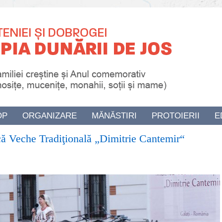
OP
ORGANIZARE
MĂNĂSTIRI
PROTOIERII
E
ică Veche Tradiţională „Dimitrie Cantemir“