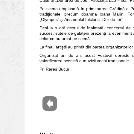
Cultural „Dunărea de Jos“, Asociaţia Eco – Gal, Pal
Pe scena amplasată în primitoarea Grădină a Pala
tradiţionale, precum doamna Ioana Marin, Form
„Olympos“ şi Ansamblul folcloric „Dor de tei“.
Deşi la o oră destul de înaintată, concertul de 
succes, sutele de gălăţeni prezenţi la eveniment 
celor ce au urcat pe scenă.
La final, artiştii au primit din partea organizatorilo
Organizat an de an, acest Festival doreşte să
valorificarea scenică a muzicii vechi tradiţionale.
Pr. Rareș Bucur