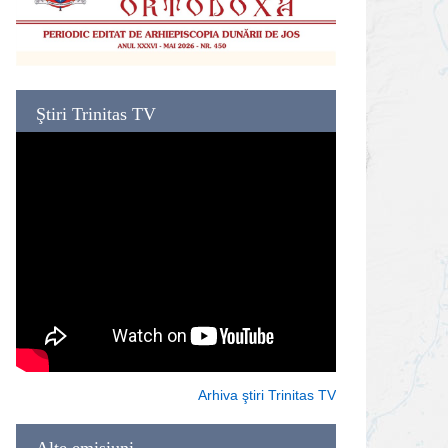
Ştiri Trinitas TV
Arhiva ştiri Trinitas TV
Alte emisiuni