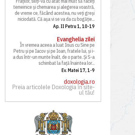
Fraților, siliți-vă cu atât mai mult să faceți
temeinice și chemarea și alegerea voastră,
de vreme ce, făcând acestea, nu veți greși
niciodată. Că așa vi se va da cu bogăție...
Ap. II Petru 1, 10-19
Evanghelia zilei
În vremea aceea a luat Iisus cu Sine pe
Petru și pe Iacov și pe Ioan, fratele lui, și i-
a dus într-un munte înalt, de o parte. Și S-a
schimbat la față înaintea lor...
Ev. Matei 17, 1-9
doxologia.ro
Preia articolele Doxologia în site-
ul tău!