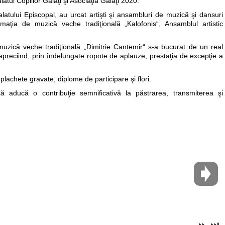
atul Copiilor Galaţi şi Asociaţia Galaţi 2020.
tului Episcopal, au urcat artişti şi ansambluri de muzică şi dansuri
aţia de muzică veche tradiţională „Kalofonis“, Ansamblul artistic
muzică veche tradiţională „Dimitrie Cantemir“ s-a bucurat de un real
apreciind, prin îndelungate ropote de aplauze, prestaţia de excepţie a
r plachete gravate, diplome de participare şi flori.
 aducă o contribuţie semnificativă la păstrarea, transmiterea şi