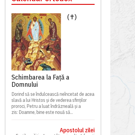
(✝)
Schimbarea la Față a
Domnului
Dorind să se îndulcească neîncetat de acea
slavă a lui Hristos și de vederea sfinților
proroci, Petru a luat îndrăzneală și a
zis: Doamne, bine este nouă să...
Apostolul zilei