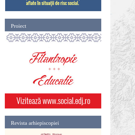
Proiect
Revista arhiepiscopiei