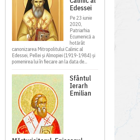
Calinic al
Edessei
Pe 23 iunie
2020,
Patriarhia
Ecumenică a
hotărât
canonizarea Mitropolitului Calinic al
Edessei, Pellei și Almopiei (1919-1984) și
pomenirea lui în fiecare an la data de...
Sfântul
Ierarh
Emilian