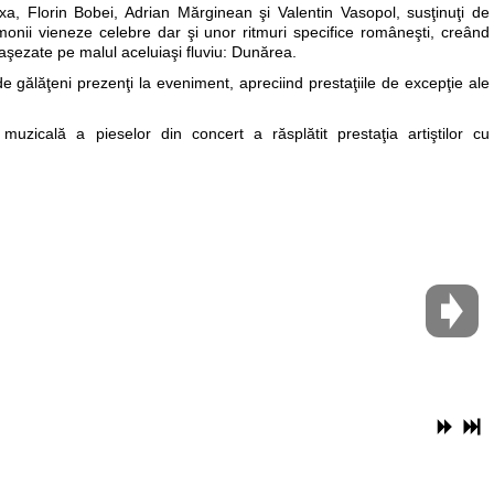
exa, Florin Bobei, Adrian Mărginean şi Valentin Vasopol, susţinuţi de
rmonii vieneze celebre dar şi unor ritmuri specifice româneşti, creând
e, aşezate pe malul aceluiaşi fluviu: Dunărea.
e gălăţeni prezenţi la eveniment, apreciind prestaţiile de excepţie ale
 muzicală a pieselor din concert a răsplătit prestaţia artiştilor cu