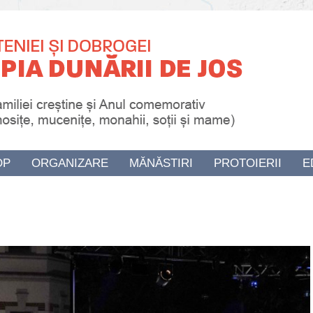
OP
ORGANIZARE
MĂNĂSTIRI
PROTOIERII
E