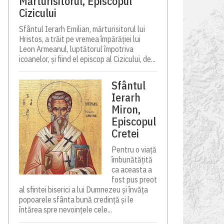
Mărturisitorul, Episcopul
Cizicului
Sfântul Ierarh Emilian, mărturisitorul lui
Hristos, a trăit pe vremea împărăției lui
Leon Armeanul, luptătorul împotriva
icoanelor, și fiind el episcop al Cizicului, de...
Sfântul
Ierarh
Miron,
Episcopul
Cretei
Pentru o viață
îmbunătățită
ca aceasta a
fost pus preot
al sfintei biserici a lui Dumnezeu și învăța
popoarele sfânta bună credință și le
întărea spre nevoințele cele...