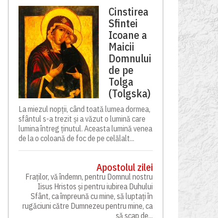
Cinstirea
Sfintei
Icoane a
Maicii
Domnului
de pe
Tolga
(Tolgska)
La miezul nopții, când toată lumea dormea,
sfântul s-a trezit și a văzut o lumină care
lumina întreg ținutul. Aceasta lumină venea
de la o coloană de foc de pe celălalt...
Apostolul zilei
Fraților, vă îndemn, pentru Domnul nostru
Iisus Hristos și pentru iubirea Duhului
Sfânt, ca împreună cu mine, să luptați în
rugăciuni către Dumnezeu pentru mine, ca
să scap de...