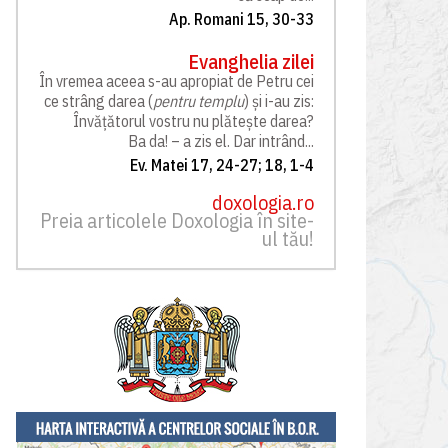
Ap. Romani 15, 30-33
Evanghelia zilei
În vremea aceea s-au apropiat de Petru cei
ce strâng darea (
pentru templu
) și i-au zis:
Învățătorul vostru nu plătește darea?
Ba da! – a zis el. Dar intrând...
Ev. Matei 17, 24-27; 18, 1-4
doxologia.ro
Preia articolele Doxologia în site-
ul tău!