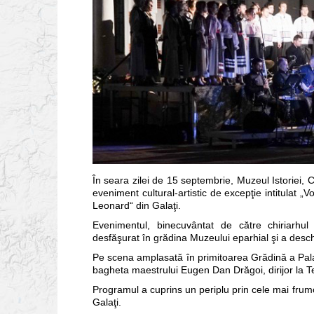
În seara zilei de 15 septembrie, Muzeul Istoriei, C
eveniment cultural-artistic de excepţie intitulat „
Leonard“ din Galaţi.
Evenimentul, binecuvântat de către chiriarhul 
desfăşurat în grădina Muzeului eparhial şi a desc
Pe scena amplasată în primitoarea Grădină a Palatu
bagheta maestrului Eugen Dan Drăgoi, dirijor la T
Programul a cuprins un periplu prin cele mai frum
Galaţi.