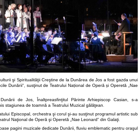
ulturii şi Spiritualităţii Creştine de la Dunărea de Jos a fost gazda unui
Vocile Dunării“, susţinut de Teatrului Național de Operă și Operetă „Nae
Dunării de Jos, Înaltpreasfinţitul Părinte Arhiepiscop Casian, s-a
his stagiunea de toamnă a Teatrului Muzical gălăţean.
lui Episcopal, orchestra şi corul şi-au susţinut programul artistic sub
eatrul Naţional de Operă şi Operetă „Nae Leonard“ din Galaţi.
oase pagini muzicale dedicate Dunării, fluviu emblematic pentru oraşul