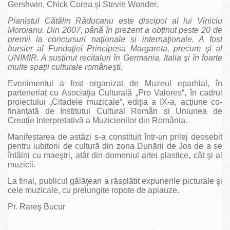
Gershwin, Chick Corea şi Stevie Wonder.
Pianistul Cătălin Răducanu este discipol al lui Viniciu
Moroianu. Din 2007, până în prezent a ob
ț
inut peste 20 de
premii la concursuri naţionale
ș
i internaţionale. A fost
bursier al Fundaţiei Principesa Margareta, precum şi al
UNIMIR. A susţinut recitaluri în Germania, Italia şi în foarte
multe spaţii culturale româneşti.
Evenimentul a fost organizat de Muzeul eparhial, în
parteneriat cu Asociaţia Culturală „Pro Valores“, în cadrul
proiectului „Citadele muzicale“, ediţia a IX-a, acțiune co-
finanțată de Institutul Cultural Român și Uniunea de
Creație Interpretativă a Muzicienilor din România.
Manifestarea de astăzi s-a constituit într-un prilej deosebit
pentru iubitorii de cultură din zona Dunării de Jos de a se
întâlni cu maeştri, atât din domeniul artei plastice, cât şi al
muzicii.
La final, publicul gălăţean a răsplătit expunerile picturale şi
cele muzicale, cu prelungite ropote de aplauze.
Pr. Rareş Bucur