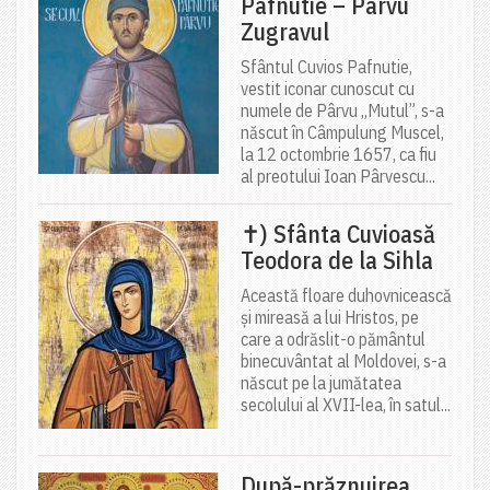
Pafnutie – Pârvu
Zugravul
Sfântul Cuvios Pafnutie,
vestit iconar cunoscut cu
numele de Pârvu „Mutul”, s-a
născut în Câmpulung Muscel,
la 12 octombrie 1657, ca fiu
al preotului Ioan Pârvescu...
✝) Sfânta Cuvioasă
Teodora de la Sihla
Această floare duhovnicească
și mireasă a lui Hristos, pe
care a odrăslit-o pământul
binecuvântat al Moldovei, s-a
născut pe la jumătatea
secolului al XVII-lea, în satul...
După-prăznuirea