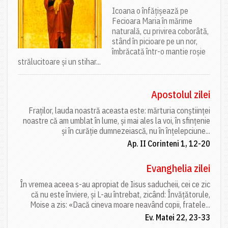
Icoana o înfățișează pe
Fecioara Maria în mărime
naturală, cu privirea coborâtă,
stând în picioare pe un nor,
îmbrăcată într-o mantie roșie
strălucitoare și un stihar...
Apostolul zilei
Fraților, lauda noastră aceasta este: mărturia conștiinței
noastre că am umblat în lume, și mai ales la voi, în sfințenie
și în curăție dumnezeiască, nu în înțelepciune...
Ap. II Corinteni 1, 12-20
Evanghelia zilei
În vremea aceea s-au apropiat de Iisus saducheii, cei ce zic
că nu este înviere, și L-au întrebat, zicând: Învățătorule,
Moise a zis: «Dacă cineva moare neavând copii, fratele...
Ev. Matei 22, 23-33