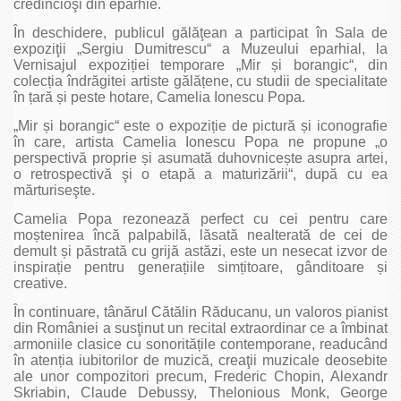
credincioşi din eparhie.
În deschidere, publicul gălăţean a participat în Sala de
expoziţii „Sergiu Dumitrescu“ a Muzeului eparhial, la
Vernisajul expoziției temporare „Mir și borangic“, din
colecția îndrăgitei artiste gălățene, cu studii de specialitate
în țară și peste hotare, Camelia Ionescu Popa.
„Mir și borangic“ este o expoziție de pictură și iconografie
în care, artista Camelia Ionescu Popa ne propune „o
perspectivă proprie și asumată duhovnicește asupra artei,
o retrospectivă şi o etapă a maturizării“, după cu ea
mărturiseşte.
Camelia Popa rezonează perfect cu cei pentru care
moștenirea încă palpabilă, lăsată nealterată de cei de
demult și păstrată cu grijă astăzi, este un nesecat izvor de
inspirație pentru generațiile simțitoare, gânditoare și
creative.
În continuare, tânărul Cătălin Răducanu, un valoros pianist
din României a susţinut un recital extraordinar ce a îmbinat
armoniile clasice cu sonoritățile contemporane, readucând
în atenția iubitorilor de muzică, creaţii muzicale deosebite
ale unor compozitori precum, Frederic Chopin, Alexandr
Skriabin, Claude Debussy, Thelonious Monk, George