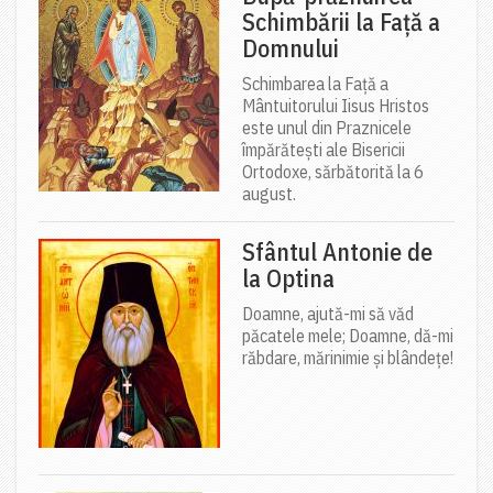
Schimbării la Față a
Domnului
Schimbarea la Față a
Mântuitorului Iisus Hristos
este unul din Praznicele
împărătești ale Bisericii
Ortodoxe, sărbătorită la 6
august.
Sfântul Antonie de
la Optina
Doamne, ajută-mi să văd
păcatele mele; Doamne, dă-mi
răbdare, mărinimie şi blândeţe!