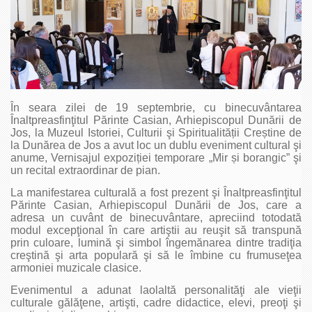
În seara zilei de 19 septembrie, cu binecuvântarea
Înaltpreasfinţitul Părinte Casian, Arhiepiscopul Dunării de
Jos, la Muzeul Istoriei, Culturii şi Spiritualității Creștine de
la Dunărea de Jos a avut loc un dublu eveniment cultural şi
anume, Vernisajul expoziției temporare „Mir și borangic” şi
un recital extraordinar de pian.
La manifestarea culturală a fost prezent şi Înaltpreasfinţitul
Părinte Casian, Arhiepiscopul Dunării de Jos, care a
adresa un cuvânt de binecuvântare, apreciind totodată
modul excepţional în care artiştii au reuşit să transpună
prin culoare, lumină şi simbol îngemănarea dintre tradiţia
creştină şi arta populară şi să le îmbine cu frumuseţea
armoniei muzicale clasice.
Evenimentul a adunat laolaltă per­so­nalităţi ale vieţii
culturale gălă­ţene, artişti, cadre didactice, elevi, preoţi şi