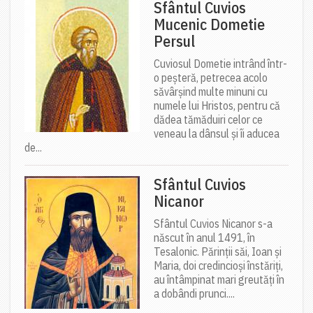
Sfântul Cuvios
Mucenic Dometie
Persul
Cuviosul Dometie intrând într-
o peșteră, petrecea acolo
săvârșind multe minuni cu
numele lui Hristos, pentru că
dădea tămăduiri celor ce
veneau la dânsul și îi aducea
de...
Sfântul Cuvios
Nicanor
Sfântul Cuvios Nicanor s-a
născut în anul 1491, în
Tesalonic. Părinții săi, Ioan și
Maria, doi credincioși înstăriți,
au întâmpinat mari greutăți în
a dobândi prunci....