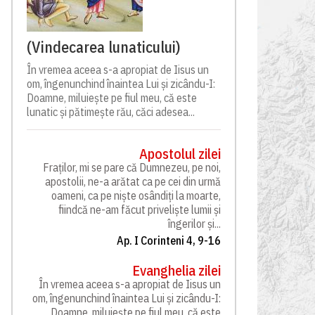
(Vindecarea lunaticului)
În vremea aceea s-a apropiat de Iisus un
om, îngenunchind înaintea Lui și zicându-I:
Doamne, miluiește pe fiul meu, că este
lunatic și pătimește rău, căci adesea...
Apostolul zilei
Fraților, mi se pare că Dumnezeu, pe noi,
apostolii, ne-a arătat ca pe cei din urmă
oameni, ca pe niște osândiți la moarte,
fiindcă ne-am făcut priveliște lumii și
îngerilor și...
Ap. I Corinteni 4, 9-16
Evanghelia zilei
În vremea aceea s-a apropiat de Iisus un
om, îngenunchind înaintea Lui și zicându-I:
Doamne, miluiește pe fiul meu, că este