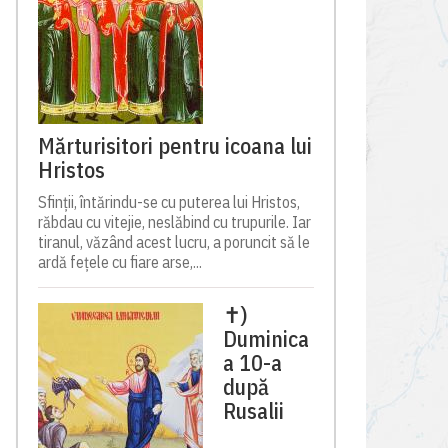
Mărturisitori pentru icoana lui
Hristos
Sfinții, întărindu-se cu puterea lui Hristos,
răbdau cu vitejie, neslăbind cu trupurile. Iar
tiranul, văzând acest lucru, a poruncit să le
ardă fețele cu fiare arse,...
✝)
Duminica
a 10-a
după
Rusalii