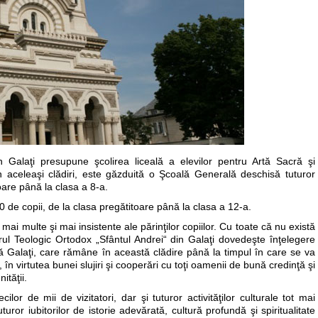
n Galaţi presupune şcolirea liceală a elevilor pentru Artă Sacră şi
n aceleaşi clădiri, este găzduită o Şcoală Generală deschisă tuturor
toare până la clasa a 8-a.
500 de copii, de la clasa pregătitoare până la clasa a 12-a.
 mai multe şi mai insistente ale părinţilor copiilor. Cu toate că nu există
rul Teologic Ortodox „Sfântul Andrei“ din Galaţi dovedeşte înţelegere
ă Galaţi, care rămâne în această clădire până la timpul în care se va
în virtutea bunei slujiri şi cooperări cu toţi oamenii de bună credinţă şi
ităţii.
or de mii de vizitatori, dar şi tuturor activităţilor culturale tot mai
turor iubitorilor de istorie adevărată, cultură profundă şi spiritualitate