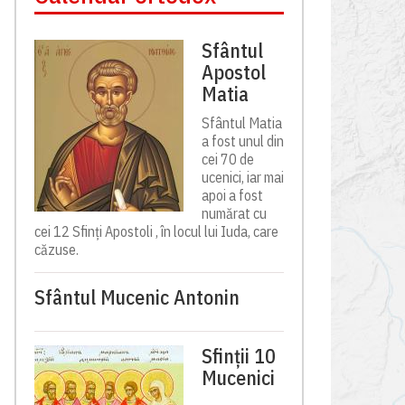
Sfântul
Apostol
Matia
Sfântul Matia
a fost unul din
cei 70 de
ucenici, iar mai
apoi a fost
numărat cu
cei 12 Sfinți Apostoli , în locul lui Iuda, care
căzuse.
Sfântul Mucenic Antonin
Sfinții 10
Mucenici