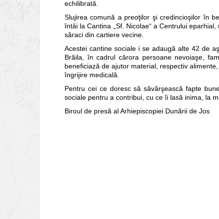
echilibrată.
Slujirea comună a preoţilor şi credincioşilor în ben
întâi la Cantina „Sf. Nicolae“ a Centrului eparhia
săraci din cartiere vecine.
Acestei cantine sociale i se adaugă alte 42 de aşe
Brăila, în cadrul cărora persoane nevoiaşe, famili
beneficiază de ajutor material, respectiv alimente,
îngrijire medicală.
Pentru cei ce doresc să săvârşească fapte bune 
sociale pentru a contribui, cu ce îi lasă inima, l
Biroul de presă al Arhiepiscopiei Dunării de Jos