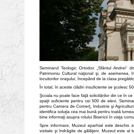
Seminarul Teologic Ortodox „Sfântul Andrei“ di
Patrimoniu Cultural naţional şi, de asemenea, î
locuitorilor oraşului, începând de la clasa pregăti
În total, în aceste clădiri insuficiente se şcolesc 
Şcoala nu poate face faţă solicitărilor din ce în ce
spaţii suficiente pentru cei 500 de elevi, Semina
pentru Camera de Comerţ, Industrie şi Agricultur
identifica soluţia cea mai bună pentru toată lumea, 
bine informaţi asupra rolului Bisericii în viaţa comun
Spre informare, Muzeul eparhial este deschis zecil
vizitate şi îndrăgite de gălăţeni. Muzeul este al tu