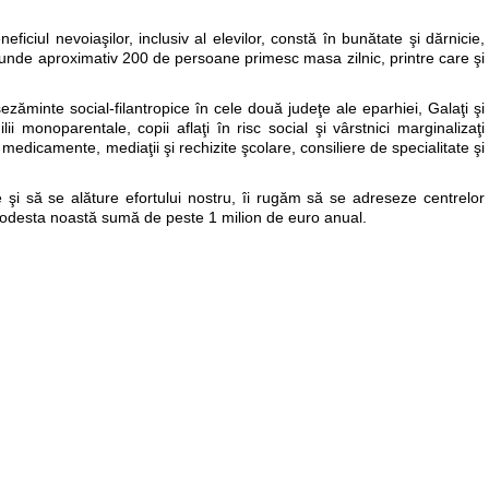
eficiul nevoiaşilor, inclusiv al elevilor, constă în bunătate şi dărnicie,
l, unde aproximativ 200 de persoane primesc masa zilnic, printre care şi
zăminte social-filantropice în cele două judeţe ale eparhiei, Galaţi şi
i monoparentale, copii aflaţi în risc social şi vârstnici marginalizaţi
 medicamente, mediaţii şi rechizite şcolare, consiliere de specialitate şi
şi să se alăture efortului nostru, îi rugăm să se adreseze centrelor
a modesta noastă sumă de peste 1 milion de euro anual.